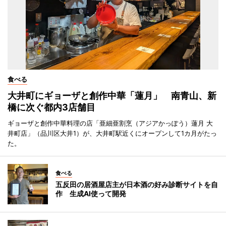
食べる
大井町にギョーザと創作中華「蓮月」 南青山、新
橋に次ぐ都内3店舗目
ギョーザと創作中華料理の店「亜細亜割烹（アジアかっぽう）蓮月 大
井町店」（品川区大井1）が、大井町駅近くにオープンして1カ月がたっ
た。
食べる
五反田の居酒屋店主が日本酒の好み診断サイトを自
作 生成AI使って開発