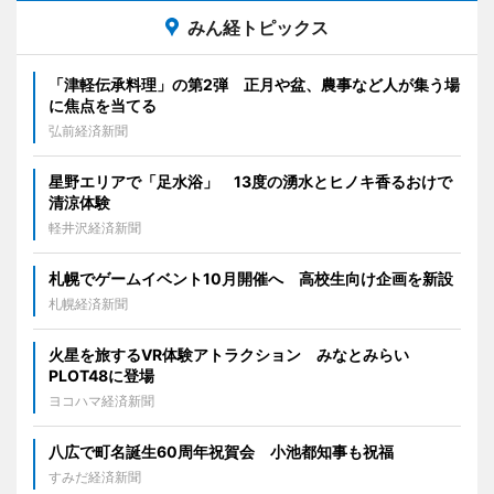
みん経トピックス
「津軽伝承料理」の第2弾 正月や盆、農事など人が集う場
に焦点を当てる
弘前経済新聞
星野エリアで「足水浴」 13度の湧水とヒノキ香るおけで
清涼体験
軽井沢経済新聞
札幌でゲームイベント10月開催へ 高校生向け企画を新設
札幌経済新聞
火星を旅するVR体験アトラクション みなとみらい
PLOT48に登場
ヨコハマ経済新聞
八広で町名誕生60周年祝賀会 小池都知事も祝福
すみだ経済新聞