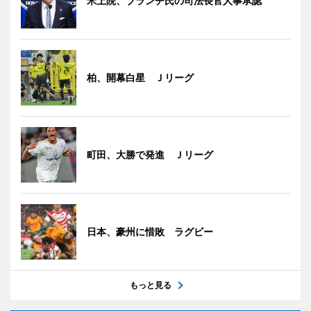
米上院、ブランチ氏の司法長官人事承認
柏、開幕白星 Ｊリーグ
町田、大勝で発進 Ｊリーグ
日本、豪州に惜敗 ラグビー
もっと見る