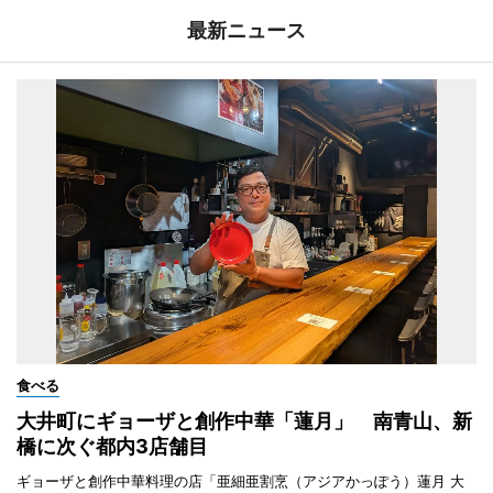
最新ニュース
食べる
大井町にギョーザと創作中華「蓮月」 南青山、新
橋に次ぐ都内3店舗目
ギョーザと創作中華料理の店「亜細亜割烹（アジアかっぽう）蓮月 大