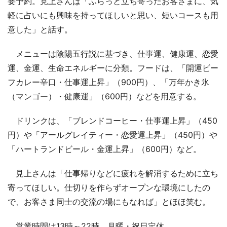
要予約。見上さんは「ふらっと立ち寄ったお客さまに、気
軽に占いにも興味を持ってほしいと思い、短いコースも用
意した」と話す。
メニューは陰陽五行説に基づき、仕事運、健康運、恋愛
運、金運、生命エネルギーに分類。フードは、「開運ビー
フカレー辛口・仕事運上昇」（900円）、「万年かき氷
（マンゴー）・健康運」（600円）などを用意する。
ドリンクは、「ブレンドコーヒー・仕事運上昇」（450
円）や「アールグレイティー・恋愛運上昇」（450円）や
「ハートランドビール・金運上昇」（600円）など。
見上さんは「仕事帰りなどに疲れを解消するために立ち
寄ってほしい。仕切りを作らずオープンな環境にしたの
で、お客さま同士の交流の場にもなれば」とほほ笑む。
営業時間は13時～22時。月曜・祝日定休。