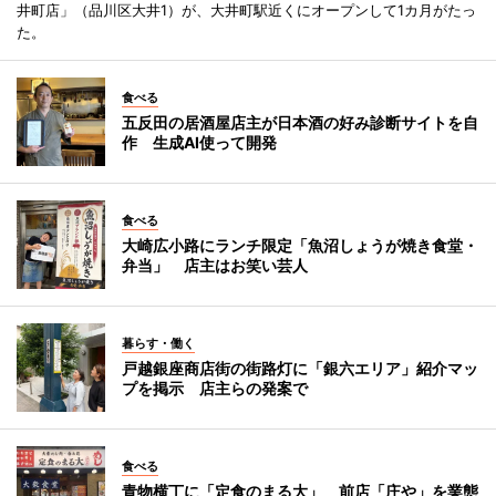
井町店」（品川区大井1）が、大井町駅近くにオープンして1カ月がたっ
た。
食べる
五反田の居酒屋店主が日本酒の好み診断サイトを自
作 生成AI使って開発
食べる
大崎広小路にランチ限定「魚沼しょうが焼き食堂・
弁当」 店主はお笑い芸人
暮らす・働く
戸越銀座商店街の街路灯に「銀六エリア」紹介マッ
プを掲示 店主らの発案で
食べる
青物横丁に「定食のまる大」 前店「庄や」を業態