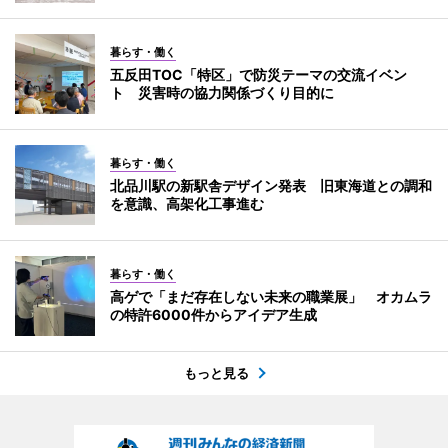
暮らす・働く
五反田TOC「特区」で防災テーマの交流イベン
ト 災害時の協力関係づくり目的に
暮らす・働く
北品川駅の新駅舎デザイン発表 旧東海道との調和
を意識、高架化工事進む
暮らす・働く
高ゲで「まだ存在しない未来の職業展」 オカムラ
の特許6000件からアイデア生成
もっと見る