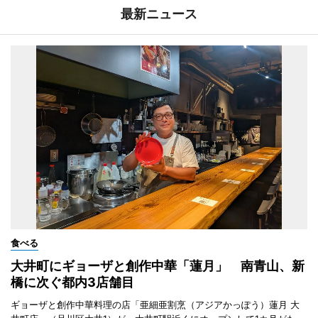
最新ニュース
食べる
大井町にギョーザと創作中華「蓮月」 南青山、新
橋に次ぐ都内3店舗目
ギョーザと創作中華料理の店「亜細亜割烹（アジアかっぽう）蓮月 大