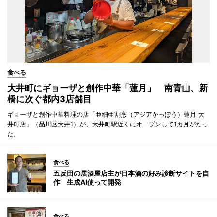
食べる
大井町にギョーザと創作中華「蓮月」 南青山、新
橋に次ぐ都内3店舗目
ギョーザと創作中華料理の店「亜細亜割烹（アジアかっぽう）蓮月 大
井町店」（品川区大井1）が、大井町駅近くにオープンして1カ月がたっ
た。
食べる
五反田の居酒屋店主が日本酒の好み診断サイトを自
作 生成AI使って開発
食べる