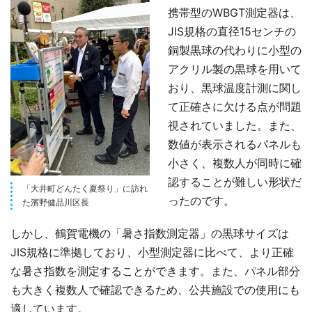
携帯型のWBGT測定器は、
JIS規格の直径15センチの
銅製黒球の代わりに小型の
アクリル製の黒球を用いて
おり、黒球温度計測に関し
て正確さに欠ける点が問題
視されていました。また、
数値が表示されるパネルも
小さく、複数人が同時に確
認することが難しい形状だ
「大井町どんたく夏祭り」に訪れ
ったのです。
た濱野健品川区長
しかし、鶴賀電機の「暑さ指数測定器」の黒球サイズは
JIS規格に準拠しており、小型測定器に比べて、より正確
な暑さ指数を測定することができます。また、パネル部分
も大きく複数人で確認できるため、公共施設での使用にも
適しています。