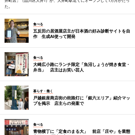
井町店」（品川区大井1）が、大井町駅近くにオープンして1カ月がたっ
た。
食べる
五反田の居酒屋店主が日本酒の好み診断サイトを自
作 生成AI使って開発
食べる
大崎広小路にランチ限定「魚沼しょうが焼き食堂・
弁当」 店主はお笑い芸人
暮らす・働く
戸越銀座商店街の街路灯に「銀六エリア」紹介マッ
プを掲示 店主らの発案で
食べる
青物横丁に「定食のまる大」 前店「庄や」を業態