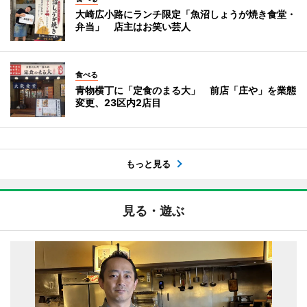
大崎広小路にランチ限定「魚沼しょうが焼き食堂・
弁当」 店主はお笑い芸人
食べる
青物横丁に「定食のまる大」 前店「庄や」を業態
変更、23区内2店目
もっと見る
見る・遊ぶ