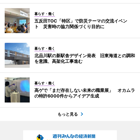
暮らす・働く
五反田TOC「特区」で防災テーマの交流イベン
ト 災害時の協力関係づくり目的に
暮らす・働く
北品川駅の新駅舎デザイン発表 旧東海道との調和
を意識、高架化工事進む
暮らす・働く
高ゲで「まだ存在しない未来の職業展」 オカムラ
の特許6000件からアイデア生成
もっと見る