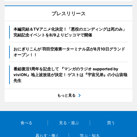
プレスリリース
本編完結＆TVアニメ化決定！「悪役のエンディングは死のみ」
完結記念イベントを8/9よりピッコマで開催
おにぎりこんが 羽田空港第一ターミナル店が8月10日グランド
オープン！！
番組復活1周年を記念して 『マンガのラジオ supported by
viviON』地上波放送が決定！ ゲストは『宇宙兄弟』の小山宙哉
先生
もっと見る
食べる
見る・遊ぶ
買う
暮らす・働く
学ぶ・知る