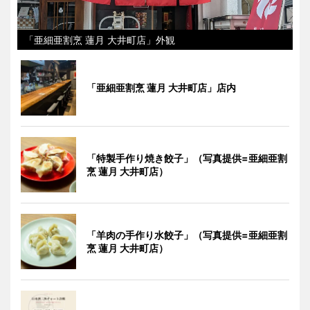
「亜細亜割烹 蓮月 大井町店」外観
「亜細亜割烹 蓮月 大井町店」店内
「特製手作り焼き餃子」（写真提供=亜細亜割
烹 蓮月 大井町店）
「羊肉の手作り水餃子」（写真提供=亜細亜割
烹 蓮月 大井町店）