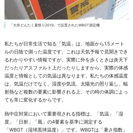
「大井どんたく夏祭り2019」で設置されたWBGT測定機
私たちが日常生活で知る「気温」は、地面から1.5メート
ルの日陰で測った温度です。これは天気予報で見聞きでき
るわかりやすい情報ですが、実際に外を歩くときは炎天下
だったりアスファルト上だったりしますから、実際の体感
温度と情報としての気温は異なります。私たちの体感温度
は、気温だけでなく、湿度や気流、太陽光の照り返し、輻
射熱など複数の要素に影響される上、その時の体調によっ
ても常に変化するからです。
熱中症対策において重要視される指標は、「気温」「湿
度」「日射」「風」の4要素を基準に測定する
「WBGT（湿球黒球温度）」です。WBGTは「暑さ指数」