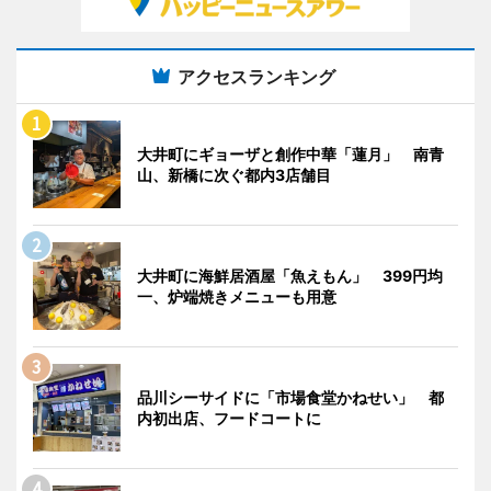
アクセスランキング
大井町にギョーザと創作中華「蓮月」 南青
山、新橋に次ぐ都内3店舗目
大井町に海鮮居酒屋「魚えもん」 399円均
一、炉端焼きメニューも用意
品川シーサイドに「市場食堂かねせい」 都
内初出店、フードコートに