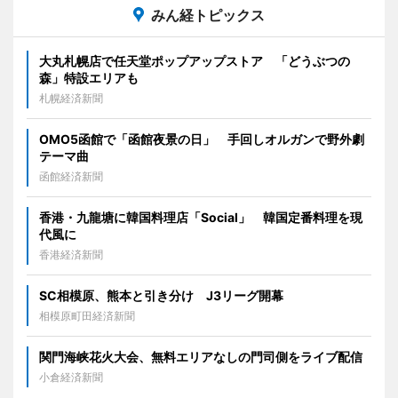
みん経トピックス
大丸札幌店で任天堂ポップアップストア 「どうぶつの
森」特設エリアも
札幌経済新聞
OMO5函館で「函館夜景の日」 手回しオルガンで野外劇
テーマ曲
函館経済新聞
香港・九龍塘に韓国料理店「Social」 韓国定番料理を現
代風に
香港経済新聞
SC相模原、熊本と引き分け J3リーグ開幕
相模原町田経済新聞
関門海峡花火大会、無料エリアなしの門司側をライブ配信
小倉経済新聞