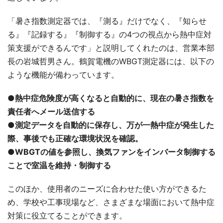
「暑さ指数測定器では、『測る』だけでなく、『知らせ
る』『記録する』『制御する』の4つの視点から熱中症対
策支援ができるんです」と説明してくれたのは、営業本部
長の岩城哲男さん。鶴賀電機のWBGT測定器には、以下の
ような機能が備わっています。
●熱中症危険度が高くなると自動的に、現在の暑さ指数を
責任者へメール送信する
●測定データを自動的に保存し、万が一熱中症が発生した
際、事後でも正確な環境状況を確認。
●WBGTの値を参照し、換気ファンをインバータ制御する
ことで室温を維持・制御する
このほか、使用者のニーズに合わせた使い方ができるた
め、学校や工事現場など、さまざまな場面において熱中症
対策に役立てることができます。