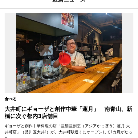
食べる
大井町にギョーザと創作中華「蓮月」 南青山、新
橋に次ぐ都内3店舗目
ギョーザと創作中華料理の店「亜細亜割烹（アジアかっぽう）蓮月 大
井町店」（品川区大井1）が、大井町駅近くにオープンして1カ月がたっ
た。