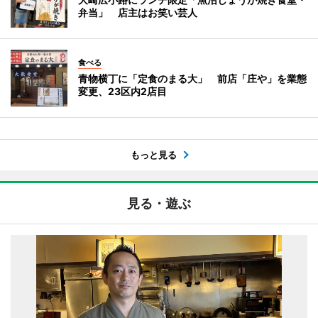
弁当」 店主はお笑い芸人
食べる
青物横丁に「定食のまる大」 前店「庄や」を業態
変更、23区内2店目
もっと見る
見る・遊ぶ