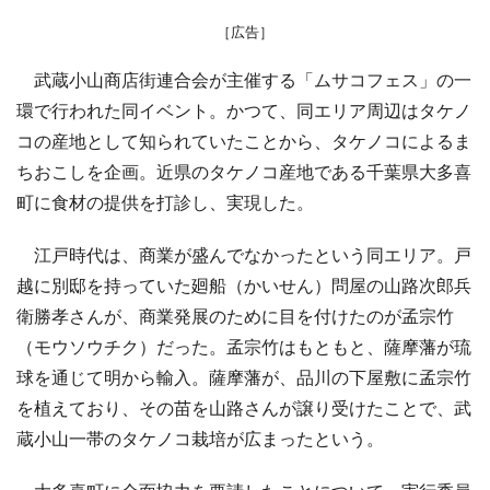
［広告］
武蔵小山商店街連合会が主催する「ムサコフェス」の一
環で行われた同イベント。かつて、同エリア周辺はタケノ
コの産地として知られていたことから、タケノコによるま
ちおこしを企画。近県のタケノコ産地である千葉県大多喜
町に食材の提供を打診し、実現した。
江戸時代は、商業が盛んでなかったという同エリア。戸
越に別邸を持っていた廻船（かいせん）問屋の山路次郎兵
衛勝孝さんが、商業発展のために目を付けたのが孟宗竹
（モウソウチク）だった。孟宗竹はもともと、薩摩藩が琉
球を通じて明から輸入。薩摩藩が、品川の下屋敷に孟宗竹
を植えており、その苗を山路さんが譲り受けたことで、武
蔵小山一帯のタケノコ栽培が広まったという。