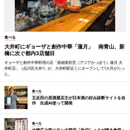
食べる
大井町にギョーザと創作中華「蓮月」 南青山、新
橋に次ぐ都内3店舗目
ギョーザと創作中華料理の店「亜細亜割烹（アジアかっぽう）蓮月 大
井町店」（品川区大井1）が、大井町駅近くにオープンして1カ月がたっ
た。
食べる
五反田の居酒屋店主が日本酒の好み診断サイトを自
作 生成AI使って開発
食べる
大崎広小路にランチ限定「魚沼しょうが焼き食堂・