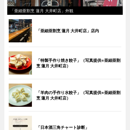
「亜細亜割烹 蓮月 大井町店」外観
「亜細亜割烹 蓮月 大井町店」店内
「特製手作り焼き餃子」（写真提供=亜細亜割
烹 蓮月 大井町店）
「羊肉の手作り水餃子」（写真提供=亜細亜割
烹 蓮月 大井町店）
「日本酒三角チャート診断」