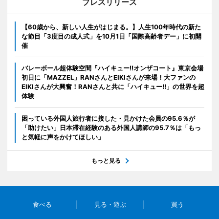
プレスリリース
【60歳から、新しい人生がはじまる。】人生100年時代の新た
な節目「3度目の成人式」を10月1日「国際高齢者デー」に初開
催
バレーボール超体験空間『ハイキュー!!オンザコート』東京会場
初日に「MAZZEL」RANさんとEIKIさんが来場！大ファンの
EIKIさんが大興奮！RANさんと共に「ハイキュー!!」の世界を超
体験
困っている外国人旅行者に接した・見かけた会員の95.6％が
「助けたい」日本滞在経験のある外国人講師の95.7％は「もっ
と気軽に声をかけてほしい」
もっと見る
食べる
見る・遊ぶ
買う