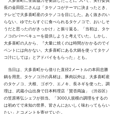
大多喜町に全面協力を要請したことについて、実行委員
長の金田臣二さんは「タケノコがテーマに決まったとき、
テレビで大多喜町産のタケノコを目にした。あく抜きのい
らない、ゆでたらすぐに食べられるタケノコで、おいしそ
うだと思ったのがきっかけ」と振り返る。「当初は、タケ
ノコのバーベキューを提供しようと考えていた。しかし、
大多喜町の人から、『大量に焼くのは時間がかかるのでイ
ベントには向かない。大多喜町にある大鍋を使ってタケノ
コ汁にしては』とアドバイをもらった」とも。
当日は、大多喜町から借りた直径2メートルの本田忠勝
鍋を用意。タケノコ汁の具材は、豚肉以外は、大多喜町産
のタケノコ、大根、ゴボウ、エノキ、長ネギを使った。調
理は、武蔵小山出身で日本料理店「賛否両論」（渋谷区）
の笠原将弘シェフが担当。「3000人規模の調理をするの
は初めてで未知の世界。皆さんにおいしく味わってもらい
たい」とコメントを寄せていた。