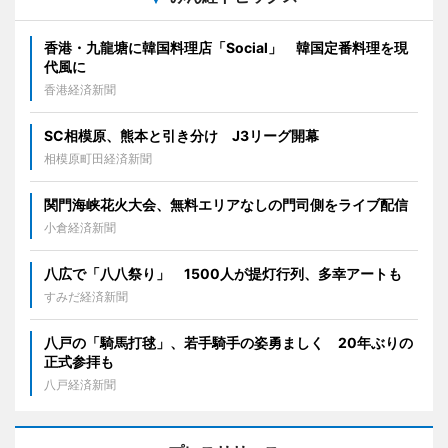
香港・九龍塘に韓国料理店「Social」 韓国定番料理を現
代風に
香港経済新聞
SC相模原、熊本と引き分け J3リーグ開幕
相模原町田経済新聞
関門海峡花火大会、無料エリアなしの門司側をライブ配信
小倉経済新聞
八広で「八八祭り」 1500人が提灯行列、多幸アートも
すみだ経済新聞
八戸の「騎馬打毬」、若手騎手の姿勇ましく 20年ぶりの
正式参拝も
八戸経済新聞