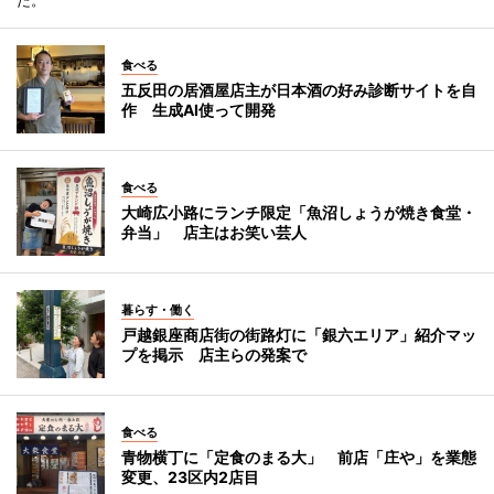
食べる
五反田の居酒屋店主が日本酒の好み診断サイトを自
作 生成AI使って開発
食べる
大崎広小路にランチ限定「魚沼しょうが焼き食堂・
弁当」 店主はお笑い芸人
暮らす・働く
戸越銀座商店街の街路灯に「銀六エリア」紹介マッ
プを掲示 店主らの発案で
食べる
青物横丁に「定食のまる大」 前店「庄や」を業態
変更、23区内2店目