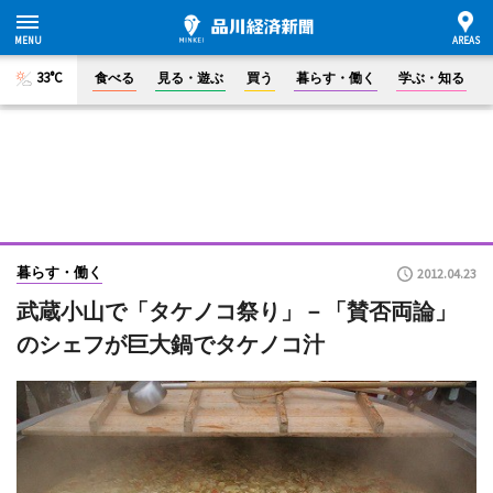
33°C
食べる
見る・遊ぶ
買う
暮らす・働く
学ぶ・知る
暮らす・働く
2012.04.23
武蔵小山で「タケノコ祭り」－「賛否両論」
のシェフが巨大鍋でタケノコ汁