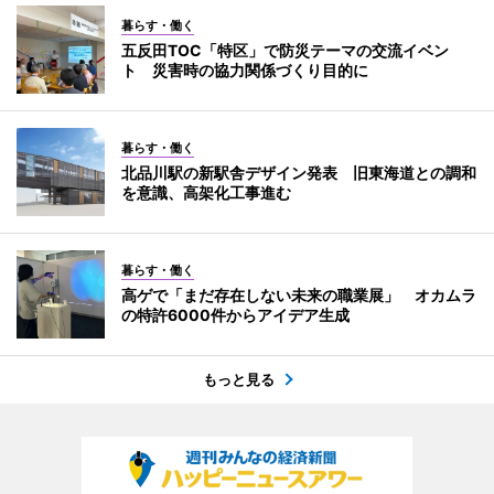
暮らす・働く
五反田TOC「特区」で防災テーマの交流イベン
ト 災害時の協力関係づくり目的に
暮らす・働く
北品川駅の新駅舎デザイン発表 旧東海道との調和
を意識、高架化工事進む
暮らす・働く
高ゲで「まだ存在しない未来の職業展」 オカムラ
の特許6000件からアイデア生成
もっと見る