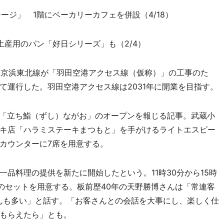
ージ」 1階にベーカリーカフェを併設（4/18）
土産用のパン「好日シリーズ」も（2/4）
線と京浜東北線が「羽田空港アクセス線（仮称）」の工事のた
て運行した。羽田空港アクセス線は2031年に開業を目指す。
「立ち鮨（ずし）ながお」のオープンを報じる記事。武蔵小
キ店「ハラミステーキまつもと」を手がけるライトエスピー
カウンターに7席を用意する。
品料理の提供を新たに開始したという。11時30分から15時
貫のセットを用意する。板前歴40年の天野勝博さんは「常連客
んも多い」と話す。「お客さんとの会話を大事にし、楽しく仕
もらえたら」とも。