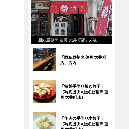
「亜細亜割烹 蓮月 大井町店」外観
「亜細亜割烹 蓮月 大井町
店」店内
「特製手作り焼き餃子」
（写真提供=亜細亜割烹 蓮
月 大井町店）
「羊肉の手作り水餃子」
（写真提供=亜細亜割烹 蓮