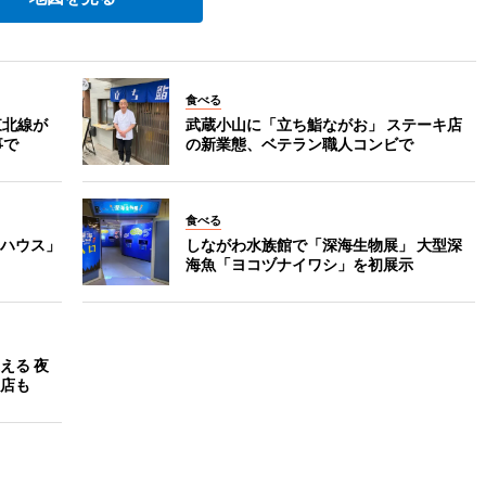
食べる
東北線が
武蔵小山に「立ち鮨ながお」 ステーキ店
事で
の新業態、ベテラン職人コンビで
食べる
ハウス」
しながわ水族館で「深海生物展」 大型深
海魚「ヨコヅナイワシ」を初展示
える 夜
店も