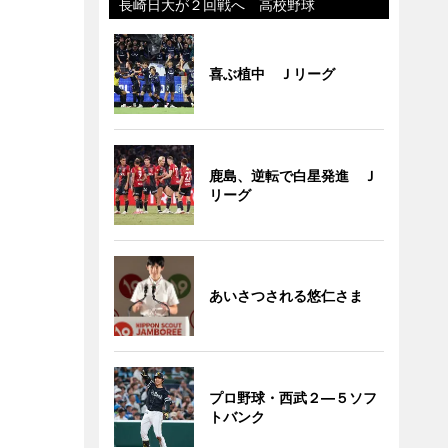
長崎日大が２回戦へ 高校野球
喜ぶ植中 Ｊリーグ
鹿島、逆転で白星発進 Ｊ
リーグ
あいさつされる悠仁さま
プロ野球・西武２―５ソフ
トバンク