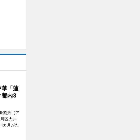
中華「蓮
都内3
亜割烹（ア
品川区大井
1カ月がた