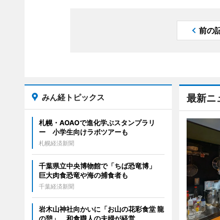
前の
みん経トピックス
最新ニ
札幌・AOAOで進化学ぶスタンプラリ
ー 小学生向けラボツアーも
札幌経済新聞
千葉県立中央博物館で「ちば恐竜博」
巨大肉食恐竜や海の捕食者も
千葉経済新聞
岩木山神社向かいに「お山の花彩食堂 龍
の憩」 和食職人の夫婦が経営