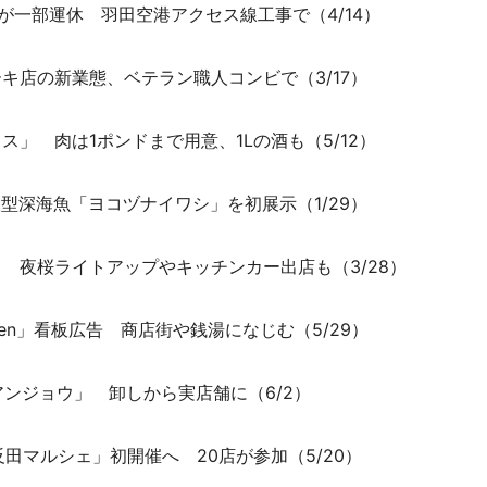
線が一部運休 羽田空港アクセス線工事で（4/14）
キ店の新業態、ベテラン職人コンビで（3/17）
」 肉は1ポンドまで用意、1Lの酒も（5/12）
型深海魚「ヨコヅナイワシ」を初展示（1/29）
 夜桜ライトアップやキッチンカー出店も（3/28）
en」看板広告 商店街や銭湯になじむ（5/29）
アンジョウ」 卸しから実店舗に（6/2）
田マルシェ」初開催へ 20店が参加（5/20）