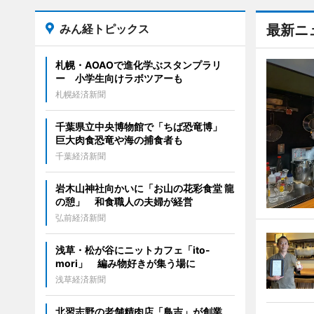
みん経トピックス
最新ニ
札幌・AOAOで進化学ぶスタンプラリ
ー 小学生向けラボツアーも
札幌経済新聞
千葉県立中央博物館で「ちば恐竜博」
巨大肉食恐竜や海の捕食者も
千葉経済新聞
岩木山神社向かいに「お山の花彩食堂 龍
の憩」 和食職人の夫婦が経営
弘前経済新聞
浅草・松が谷にニットカフェ「ito-
mori」 編み物好きが集う場に
浅草経済新聞
北習志野の老舗精肉店「鳥吉」が創業