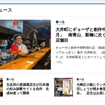
ュース
食べる
大井町にギョーザと創作
月」 南青山、新橋に次ぐ
店舗目
ギョーザと創作中華料理の店「亜細
ジアかっぽう）蓮月 大井町店」（
1）が、大井町駅近くにオープンして
った。
食べる
食べる
五反田の居酒屋店主が日本酒
大崎広小路にラン
の好み診断サイトを自作 生
沼しょうが焼き食
成AI使って開発
当」 店主はお笑