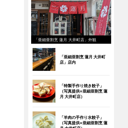
「亜細亜割烹 蓮月 大井町店」外観
「亜細亜割烹 蓮月 大井町
店」店内
「特製手作り焼き餃子」
（写真提供=亜細亜割烹 蓮
月 大井町店）
「羊肉の手作り水餃子」
（写真提供=亜細亜割烹 蓮