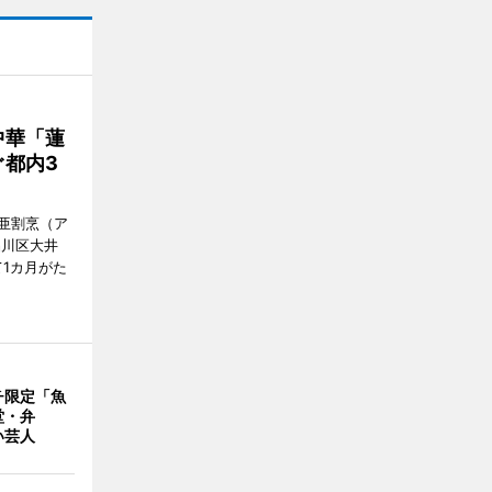
中華「蓮
都内3
亜割烹（ア
品川区大井
1カ月がた
チ限定「魚
堂・弁
い芸人