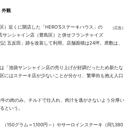
」外観
区）近くに開店した「HERO’Sステーキハウス」の
［広告］
店サンシャイン店（豊島区）と併せフランチャイズ
豊記 五反田」跡を改装して利用。店舗面積は24坪。席数は、
は「池袋サンシャイン店の売り上げが好調だったため新たな
区にはステーキ店が少ないことが分かり、繁華街も抱え人口
雌牛の肉のみ。チルドで仕入れ、肉汁を逃がさないよう分厚い
げるという。
150グラム＝1,100円～）やサーロインステーキ（同1,380