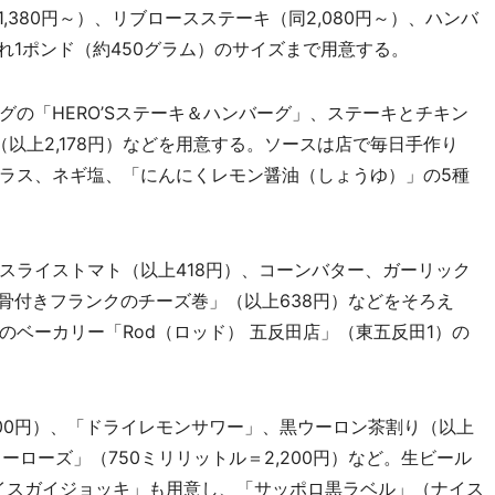
,380円～）、リブロースステーキ（同2,080円～）、ハンバ
れ1ポンド（約450グラム）のサイズまで用意する。
の「HERO’Sステーキ＆ハンバーグ」、ステーキとチキン
（以上2,178円）などを用意する。ソースは店で毎日手作り
ラス、ネギ塩、「にんにくレモン醤油（しょうゆ）」の5種
ライストマト（以上418円）、コーンバター、ガーリック
骨付きフランクのチーズ巻」（以上638円）などをそろえ
ベーカリー「Rod（ロッド） 五反田店」（東五反田1）の
0円）、「ドライレモンサワー」、黒ウーロン茶割り（以上
ーローズ」（750ミリリットル＝2,200円）など。生ビール
イスガイジョッキ」も用意し、「サッポロ黒ラベル」（ナイス