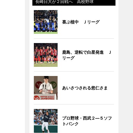
長崎日大が２回戦へ 高校野球
喜ぶ植中 Ｊリーグ
鹿島、逆転で白星発進 Ｊ
リーグ
あいさつされる悠仁さま
プロ野球・西武２―５ソフ
トバンク