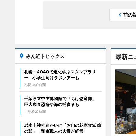
前の
みん経トピックス
最新ニ
札幌・AOAOで進化学ぶスタンプラリ
ー 小学生向けラボツアーも
札幌経済新聞
千葉県立中央博物館で「ちば恐竜博」
巨大肉食恐竜や海の捕食者も
千葉経済新聞
岩木山神社向かいに「お山の花彩食堂 龍
の憩」 和食職人の夫婦が経営