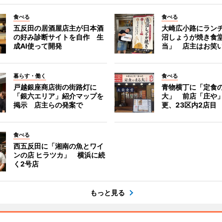
食べる
食べる
五反田の居酒屋店主が日本酒
大崎広小路にラン
の好み診断サイトを自作 生
沼しょうが焼き食
成AI使って開発
当」 店主はお笑
暮らす・働く
食べる
戸越銀座商店街の街路灯に
青物横丁に「定食
「銀六エリア」紹介マップを
大」 前店「庄や
掲示 店主らの発案で
更、23区内2店目
食べる
西五反田に「湘南の魚とワイ
ンの店 ヒラツカ」 横浜に続
く2号店
もっと見る