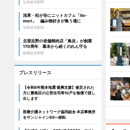
弘前経済新聞
浅草・松が谷にニットカフェ「ito-
mori」 編み物好きが集う場に
浅草経済新聞
北習志野の老舗精肉店「鳥吉」が創業
170周年 幕末から続くのれん守る
船橋経済新聞
プレスリリース
【令和8年熊本地震 復興支援】被災された
方に豊島区の公営住宅等10戸を無償で貸し
出します
医療介護ネットワーク協同組合 本店事務所
をサンシャイン60へ移転