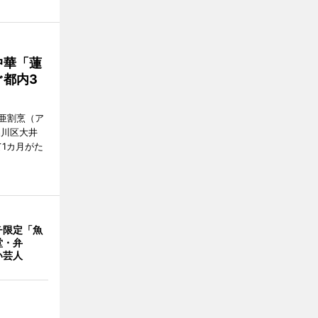
中華「蓮
都内3
亜割烹（ア
品川区大井
1カ月がた
チ限定「魚
堂・弁
い芸人