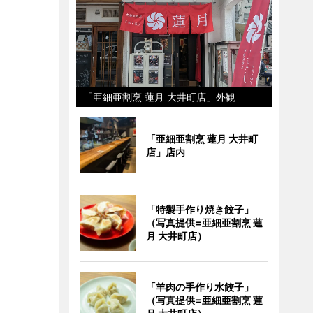
「亜細亜割烹 蓮月 大井町店」外観
「亜細亜割烹 蓮月 大井町
店」店内
「特製手作り焼き餃子」
（写真提供=亜細亜割烹 蓮
月 大井町店）
「羊肉の手作り水餃子」
（写真提供=亜細亜割烹 蓮