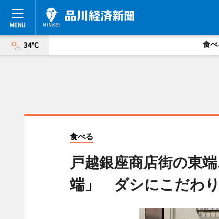
食べ
34°C
食べる
戸越銀座商店街の東端
端」 ダシにこだわ