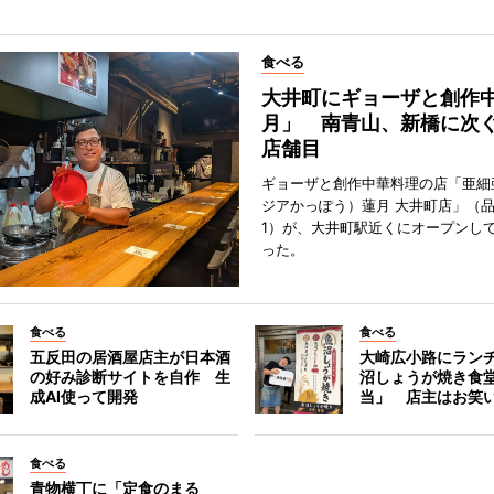
食べる
大井町にギョーザと創作
月」 南青山、新橋に次ぐ
店舗目
ギョーザと創作中華料理の店「亜細
ジアかっぽう）蓮月 大井町店」（
1）が、大井町駅近くにオープンして
った。
食べる
食べる
五反田の居酒屋店主が日本酒
大崎広小路にラン
の好み診断サイトを自作 生
沼しょうが焼き食
成AI使って開発
当」 店主はお笑
食べる
青物横丁に「定食のまる