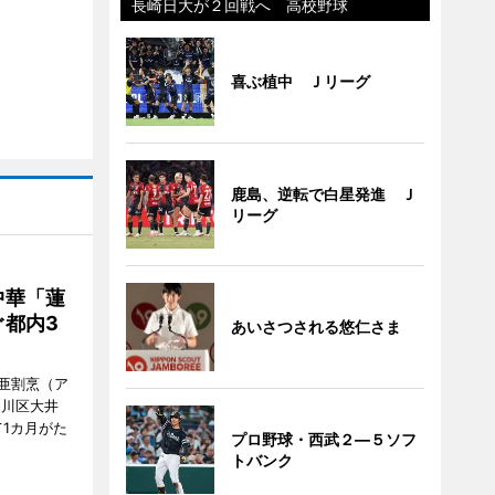
長崎日大が２回戦へ 高校野球
喜ぶ植中 Ｊリーグ
鹿島、逆転で白星発進 Ｊ
リーグ
中華「蓮
都内3
あいさつされる悠仁さま
亜割烹（ア
品川区大井
1カ月がた
プロ野球・西武２―５ソフ
トバンク