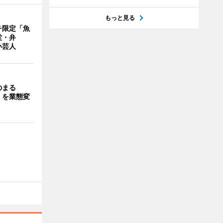
もっと見る
チ限定「魚
堂・弁
い芸人
のまる
」を業態変