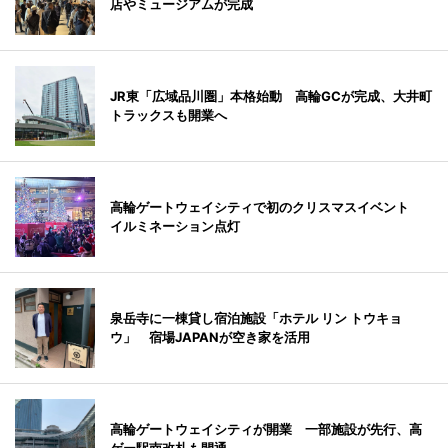
店やミュージアムが完成
JR東「広域品川圏」本格始動 高輪GCが完成、大井町
トラックスも開業へ
高輪ゲートウェイシティで初のクリスマスイベント
イルミネーション点灯
泉岳寺に一棟貸し宿泊施設「ホテル リン トウキョ
ウ」 宿場JAPANが空き家を活用
高輪ゲートウェイシティが開業 一部施設が先行、高