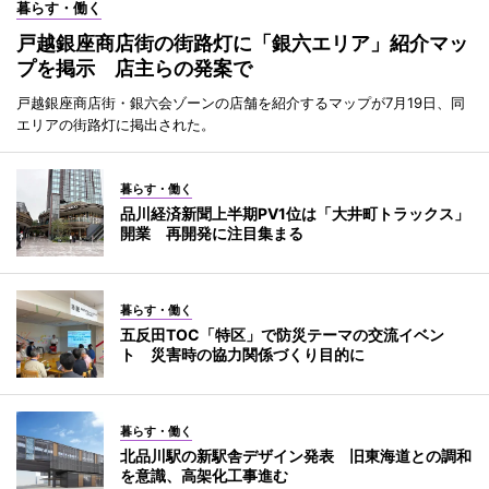
暮らす・働く
戸越銀座商店街の街路灯に「銀六エリア」紹介マッ
プを掲示 店主らの発案で
戸越銀座商店街・銀六会ゾーンの店舗を紹介するマップが7月19日、同
エリアの街路灯に掲出された。
暮らす・働く
品川経済新聞上半期PV1位は「大井町トラックス」
開業 再開発に注目集まる
暮らす・働く
五反田TOC「特区」で防災テーマの交流イベン
ト 災害時の協力関係づくり目的に
暮らす・働く
北品川駅の新駅舎デザイン発表 旧東海道との調和
を意識、高架化工事進む