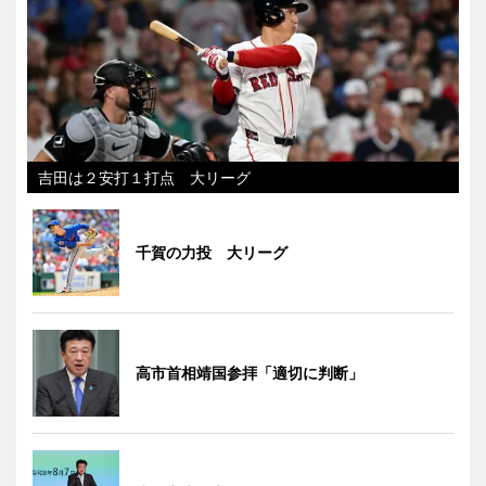
吉田は２安打１打点 大リーグ
千賀の力投 大リーグ
高市首相靖国参拝「適切に判断」