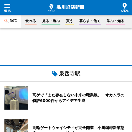
34°C
食べる
見る・遊ぶ
買う
暮らす・働く
学ぶ・知る
泉岳寺駅
高ゲで「まだ存在しない未来の職業展」 オカムラの
特許6000件からアイデア生成
高輪ゲートウェイシティが完全開業 小川珈琲新業態