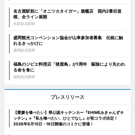
名古屋駅前に「オニツカタイガー」旗艦店 国内2番目規
模、全ライン展開
名駅経済新聞
盛岡観光コンベンション協会が山車参加者募集 伝統に触
れるきっかけに
盛岡経済新聞
福島のジビエ料理店「猪鹿鳥」が1周年 駆除により失われ
る命を食に
福島経済新聞
プレスリリース
【愛媛を喰べたい】県公認キッチンカー『EHIMEみきゃんずキ
ッチン』×『私を喰べたい、ひとでなし』が初コラボ決定！
2026年8月15日・16日開催のコミケに登場！