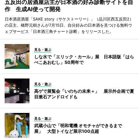
五反田の居酒屋店主が日本酒の好み診断サイトを自
作 生成AI使って開発
日本酒居酒屋「SAKE story（サケストーリー）」（品川区西五反田2）
の店主、橋野元樹さんが7月15日、自分好みの日本酒を見つける無料ウ
ェブサービス「日本酒三角チャート診断」をリリースした。
見る・遊ぶ
しな水で「エリック・カール」展 日本語版「はら
ぺこあおむし」50周年で
見る・遊ぶ
高ゲで展覧会「いのちの未来＋」 展示外企画で夏
目漱石アンドロイドも
見る・遊ぶ
武蔵小山で「明和電機 オモチャができるまで
展」 大型トイなど展示100点超