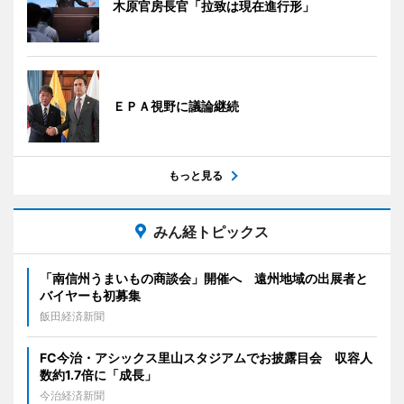
木原官房長官「拉致は現在進行形」
ＥＰＡ視野に議論継続
もっと見る
みん経トピックス
「南信州うまいもの商談会」開催へ 遠州地域の出展者と
バイヤーも初募集
飯田経済新聞
FC今治・アシックス里山スタジアムでお披露目会 収容人
数約1.7倍に「成長」
今治経済新聞