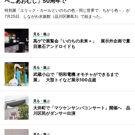
ぺこあおむし」50周年で
特別展「エリック・カールといのちの色－同じ世界で、ちがう色－」が
7月25日、しながわ水族館（品川区勝島3）で始まった。
見る・遊ぶ
高ゲで展覧会「いのちの未来＋」 展示外企画で夏
目漱石アンドロイドも
見る・遊ぶ
武蔵小山で「明和電機 オモチャができるまで
展」 大型トイなど展示100点超
見る・遊ぶ
大井町で「マツケンサンバコンサート」開催へ 品
川区民がダンサー出演
見る・遊ぶ