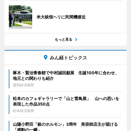
米大統領ヘリに民間機接近
もっと見る
みん経トピックス
啄木・賢治青春館で中村誠回顧展 生誕100年に合わせ、
地元との関わりも紹介
盛岡経済新聞
松本のカフェギャラリーで「山と雷鳥展」 山への思いを
表現した作品350点
松本経済新聞
山陽小野田「銀のホルモン」3周年 美容師店主が届ける
「感動の一瞬」