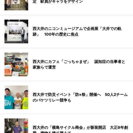
定 駅員がキャラをデザイン
西大井のニコンミュージアムで企画展「大井での軌
跡」 100年の歴史に焦点
西大井にカフェ「ごっちゃまぜ」 認知症の当事者と
家族らで運営
西大井で防災イベント「防×祭」開催へ 50人2チーム
のバケツリレー競争も
西大井の「横島サイクル商会」が新装開店 大正9年創