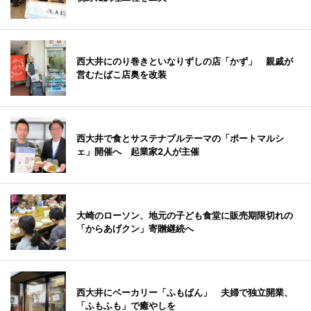
西大井にのり巻きといなりずしの店「かず」 親戚が
営むたばこ店奥を改装
西大井で食とサステナブルテーマの「ポートマルシ
ェ」開催へ 起業家2人が主催
大崎のローソン、地元の子ども食堂に販売期限切れの
「からあげクン」寄贈継続へ
西大井にベーカリー「ふもぱん」 夫婦で独立開業、
「ふもふも」で癒やしを