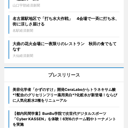
山口宇部経済新聞
名古屋駅地区で「打ち水大作戦」 4会場で一斉に打ち水、
街に涼しさ届ける
名駅経済新聞
大曲の花火会場に一夜限りのレストラン 秋田の食でもて
なす
大仙経済新聞
プレスリリース
美容化学者「かずのすけ」開発CeraLaboからトラネキサム酸
*?配合のグリセリンフリー薬用美白*?化粧水が新登場！ならび
に人気化粧水2種をリニューアル
【都内民間学童】BunBu学院で次世代デジタルスポーツ
「Cyber KASSEN」を体験！6対6のチーム戦やトーナメント
を実施