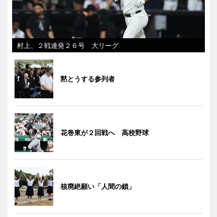
村上、２戦連発２６号 大リーグ
黙とうする参列者
花巻東が２回戦へ 高校野球
核廃絶願い「人間の鎖」