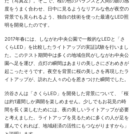
た（写真左）。そこで、桜の色のバランスと人間の眼の感
度をうまく合わせ、日中に見るようなリアルな色が夜空の
背景でも見られるよう、独自の技術を使った最適なLED照
明を開発したのです。
2017年春には、しながわ中央公園で一般的なLEDと「さ
くらLED」を比較したライトアップの実証試験を行いまし
た。このテスト期間中は多くの地域住民がしながわ中央公
園へ足を運び、点灯の瞬間はあまりの美しさにざわめきが
起こったそうです。夜空を背景に桜の美しさを再現したラ
イトアップが、訪れた人々の心を惹きつけた瞬間でした。
渋谷さんは「さくらLED」を開発した背景について、「桜
は約1週間しか満開を楽しめません。少しでもお花見の時
間を長く楽しむためには、夜の美しいライトアップが必要
と考えました。ライトアップを見るために多くの人が足を
運んでくれれば、地域経済の活性にもつながりますから」
と説明します。