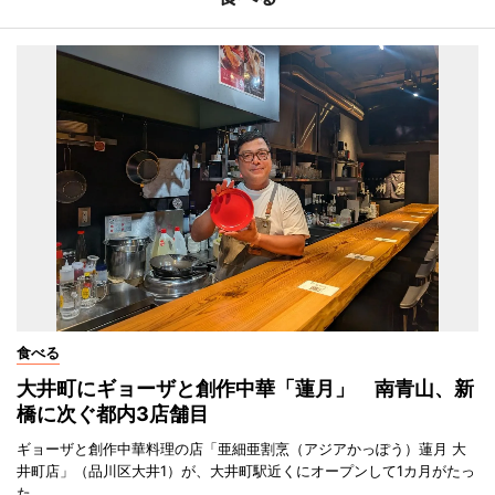
食べる
大井町にギョーザと創作中華「蓮月」 南青山、新
橋に次ぐ都内3店舗目
ギョーザと創作中華料理の店「亜細亜割烹（アジアかっぽう）蓮月 大
井町店」（品川区大井1）が、大井町駅近くにオープンして1カ月がたっ
た。