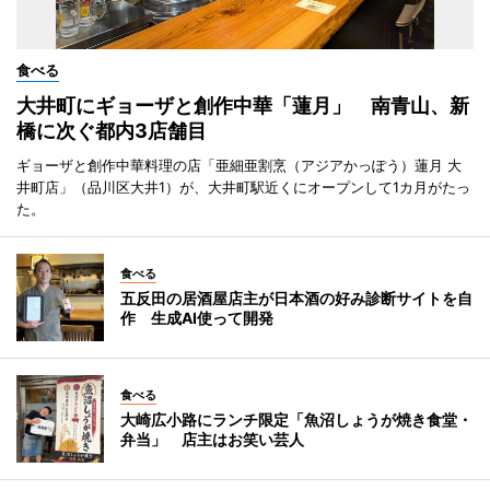
食べる
大井町にギョーザと創作中華「蓮月」 南青山、新
橋に次ぐ都内3店舗目
ギョーザと創作中華料理の店「亜細亜割烹（アジアかっぽう）蓮月 大
井町店」（品川区大井1）が、大井町駅近くにオープンして1カ月がたっ
た。
食べる
五反田の居酒屋店主が日本酒の好み診断サイトを自
作 生成AI使って開発
食べる
大崎広小路にランチ限定「魚沼しょうが焼き食堂・
弁当」 店主はお笑い芸人