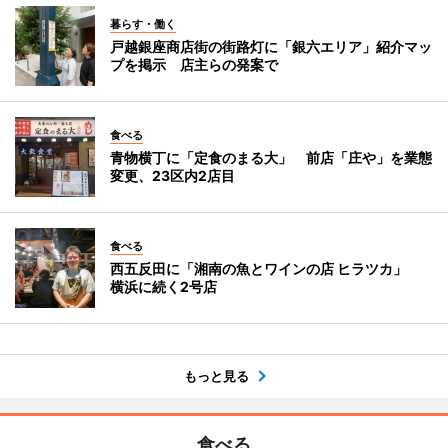
暮らす・働く
戸越銀座商店街の街路灯に「銀六エリア」紹介マッ
プを掲示 店主らの発案で
食べる
青物横丁に「定食のまる大」 前店「庄や」を業態
変更、23区内2店目
食べる
西五反田に「湘南の魚とワインの店 ヒラツカ」
横浜に続く2号店
もっと見る
食べる