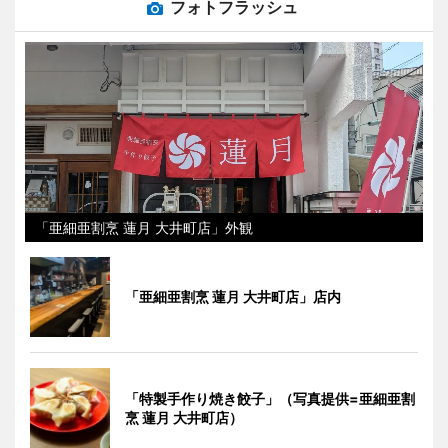
フォトフラッシュ
「亜細亜割烹 蓮月 大井町店」外観
「亜細亜割烹 蓮月 大井町店」店内
「特製手作り焼き餃子」（写真提供=亜細亜割
烹 蓮月 大井町店）