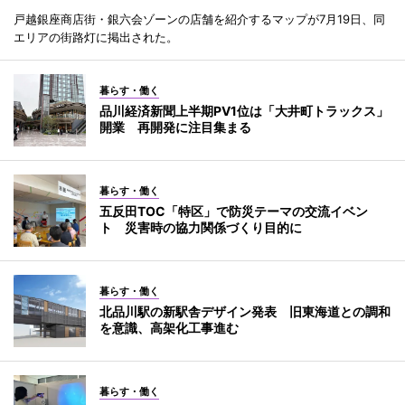
戸越銀座商店街・銀六会ゾーンの店舗を紹介するマップが7月19日、同
エリアの街路灯に掲出された。
暮らす・働く
品川経済新聞上半期PV1位は「大井町トラックス」
開業 再開発に注目集まる
暮らす・働く
五反田TOC「特区」で防災テーマの交流イベン
ト 災害時の協力関係づくり目的に
暮らす・働く
北品川駅の新駅舎デザイン発表 旧東海道との調和
を意識、高架化工事進む
暮らす・働く