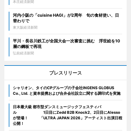
本庄経済新聞
河内小阪の「cuisine HAGI」が2周年 旬の食材使い、日
替わりで
東大阪経済新聞
平川・長谷川鉄工が全国大会一次審査に挑む 浮世絵を10
層の鋼板で再現
弘前経済新聞
プレスリリース
シャリオン、タイのCPグループの子会社INGENS GLOBUS
Co., Ltd. と資本提携および合弁会社設立に関する調印式を実施
日本最大級 都市型ダンスミュージックフェスティバ
ル 1日目にZedd B2B Knock2、2日目にAlesso
が登場！ 「ULTRA JAPAN 2026」アーティスト出演日程
公開！