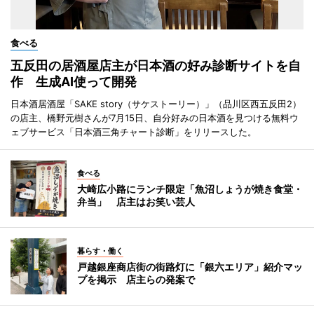
食べる
五反田の居酒屋店主が日本酒の好み診断サイトを自
作 生成AI使って開発
日本酒居酒屋「SAKE story（サケストーリー）」（品川区西五反田2）
の店主、橋野元樹さんが7月15日、自分好みの日本酒を見つける無料ウ
ェブサービス「日本酒三角チャート診断」をリリースした。
食べる
大崎広小路にランチ限定「魚沼しょうが焼き食堂・
弁当」 店主はお笑い芸人
暮らす・働く
戸越銀座商店街の街路灯に「銀六エリア」紹介マッ
プを掲示 店主らの発案で