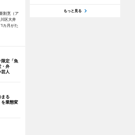
もっと見る
亜割烹（ア
品川区大井
1カ月がた
チ限定「魚
堂・弁
い芸人
のまる
」を業態変