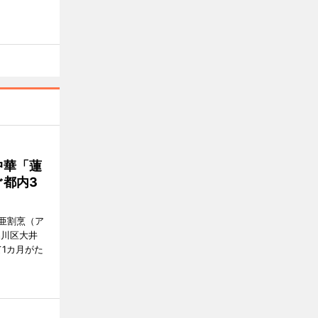
中華「蓮
都内3
亜割烹（ア
品川区大井
1カ月がた