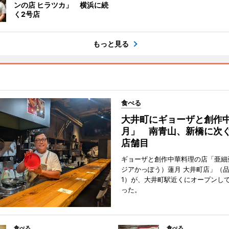
ンの店 ヒラツカ」 横浜に続
く2号店
もっと見る
食べる
大井町にギョーザと創作
月」 南青山、新橋に次ぐ
店舗目
ギョーザと創作中華料理の店「亜細
ジアかっぽう）蓮月 大井町店」（
1）が、大井町駅近くにオープンして
った。
食べる
食べる