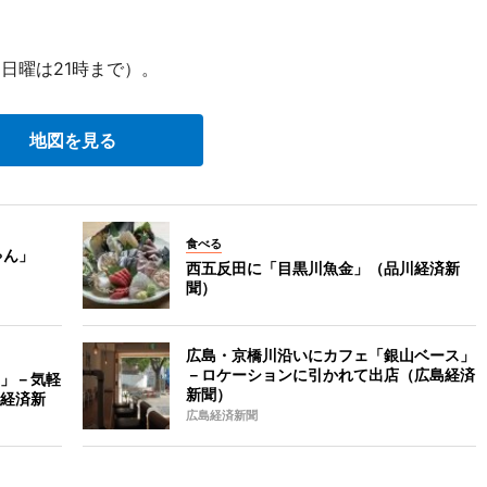
日曜は21時まで）。
地図を見る
食べる
ゃん」
西五反田に「目黒川魚金」（品川経済新
聞）
広島・京橋川沿いにカフェ「銀山ベース」
－ロケーションに引かれて出店（広島経済
」－気軽
新聞）
経済新
広島経済新聞