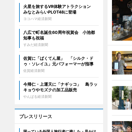
火星を旅するVR体験アトラクション
みなとみらいPLOT48に登場
ヨコハマ経済新聞
八広で町名誕生60周年祝賀会 小池都
知事も祝福
すみだ経済新聞
佐賀に「ばくてん屋」 「シルク・ド
ゥ・ソレイユ」元パフォーマーが指導
佐賀経済新聞
今帰仁・上運天に「ナギッコ」 島ラッ
キョウやモズクの加工品販売
やんばる経済新聞
プレスリリース
困っている外国人旅行者に接した・見かけ