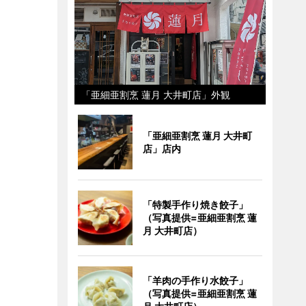
「亜細亜割烹 蓮月 大井町店」外観
「亜細亜割烹 蓮月 大井町
店」店内
「特製手作り焼き餃子」
（写真提供=亜細亜割烹 蓮
月 大井町店）
「羊肉の手作り水餃子」
（写真提供=亜細亜割烹 蓮