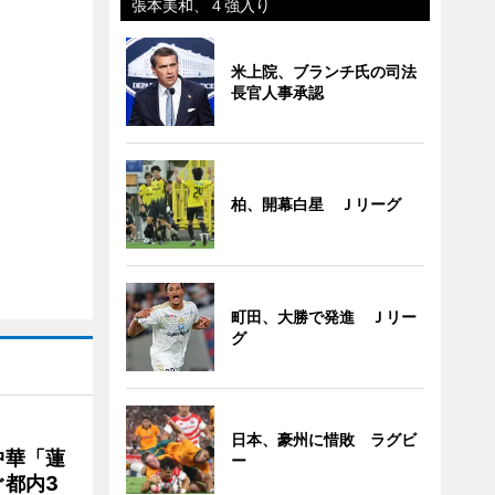
張本美和、４強入り
米上院、ブランチ氏の司法
長官人事承認
柏、開幕白星 Ｊリーグ
町田、大勝で発進 Ｊリー
グ
日本、豪州に惜敗 ラグビ
中華「蓮
ー
都内3