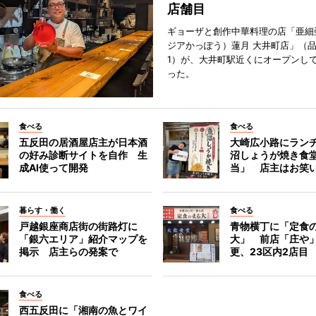
店舗目
ギョーザと創作中華料理の店「亜細
ジアかっぽう）蓮月 大井町店」（
1）が、大井町駅近くにオープンして
った。
食べる
食べる
五反田の居酒屋店主が日本酒
大崎広小路にラン
の好み診断サイトを自作 生
沼しょうが焼き食
成AI使って開発
当」 店主はお笑
暮らす・働く
食べる
戸越銀座商店街の街路灯に
青物横丁に「定食
「銀六エリア」紹介マップを
大」 前店「庄や
掲示 店主らの発案で
更、23区内2店目
食べる
西五反田に「湘南の魚とワイ