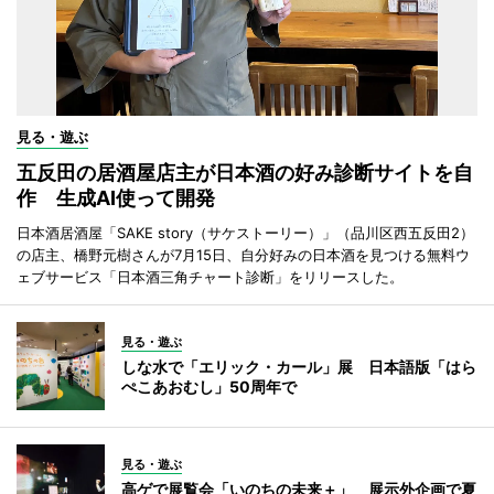
見る・遊ぶ
五反田の居酒屋店主が日本酒の好み診断サイトを自
作 生成AI使って開発
日本酒居酒屋「SAKE story（サケストーリー）」（品川区西五反田2）
の店主、橋野元樹さんが7月15日、自分好みの日本酒を見つける無料ウ
ェブサービス「日本酒三角チャート診断」をリリースした。
見る・遊ぶ
しな水で「エリック・カール」展 日本語版「はら
ぺこあおむし」50周年で
見る・遊ぶ
高ゲで展覧会「いのちの未来＋」 展示外企画で夏