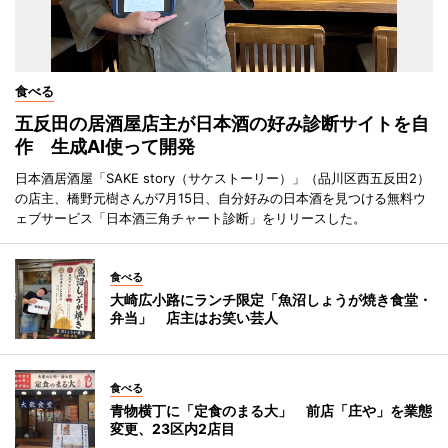
食べる
五反田の居酒屋店主が日本酒の好み診断サイトを自
作 生成AI使って開発
日本酒居酒屋「SAKE story（サケストーリー）」（品川区西五反田2）
の店主、橋野元樹さんが7月15日、自分好みの日本酒を見つける無料ウ
ェブサービス「日本酒三角チャート診断」をリリースした。
食べる
大崎広小路にランチ限定「魚沼しょうが焼き食堂・
弁当」 店主はお笑い芸人
食べる
青物横丁に「定食のまる大」 前店「庄や」を業態
変更、23区内2店目