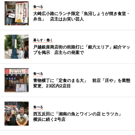
食べる
大崎広小路にランチ限定「魚沼しょうが焼き食堂・
弁当」 店主はお笑い芸人
暮らす・働く
戸越銀座商店街の街路灯に「銀六エリア」紹介マッ
プを掲示 店主らの発案で
食べる
青物横丁に「定食のまる大」 前店「庄や」を業態
変更、23区内2店目
食べる
西五反田に「湘南の魚とワインの店 ヒラツカ」
横浜に続く2号店