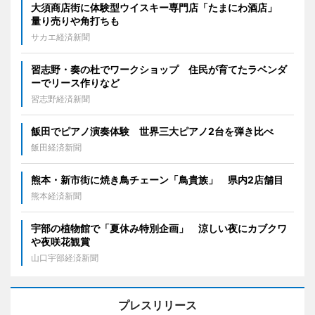
大須商店街に体験型ウイスキー専門店「たまにわ酒店」
量り売りや角打ちも
サカエ経済新聞
習志野・奏の杜でワークショップ 住民が育てたラベンダ
ーでリース作りなど
習志野経済新聞
飯田でピアノ演奏体験 世界三大ピアノ2台を弾き比べ
飯田経済新聞
熊本・新市街に焼き鳥チェーン「鳥貴族」 県内2店舗目
熊本経済新聞
宇部の植物館で「夏休み特別企画」 涼しい夜にカブクワ
や夜咲花観賞
山口宇部経済新聞
プレスリリース