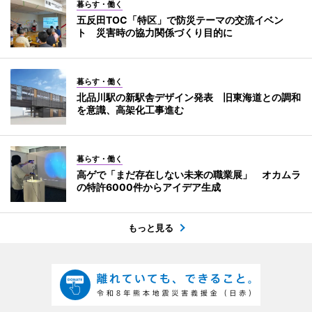
暮らす・働く
五反田TOC「特区」で防災テーマの交流イベン
ト 災害時の協力関係づくり目的に
暮らす・働く
北品川駅の新駅舎デザイン発表 旧東海道との調和
を意識、高架化工事進む
暮らす・働く
高ゲで「まだ存在しない未来の職業展」 オカムラ
の特許6000件からアイデア生成
もっと見る