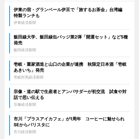
伊東の宿・グランベール伊豆で「旅するお茶会」台湾編
特製ランチも
伊東経済新聞
飯田線大学、飯田線缶バッジ第2弾「開運セット」など5種
発売
飯田経済新聞
壱岐・重家酒造と山口の企業が連携 秋限定日本酒「壱岐
あきいち」発売
壱岐対馬経済新聞
宗像・道の駅で生産者とアンバサダーが初交流 試食や対
話で思い伝える
宗像経済新聞
市川「プラスアイカフェ」が1周年 コーヒーに魅せられ
SEからバリスタに
市川経済新聞