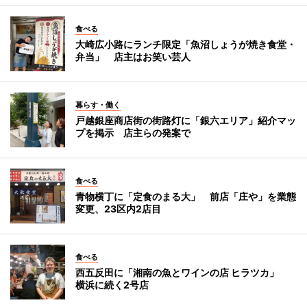
食べる
大崎広小路にランチ限定「魚沼しょうが焼き食堂・
弁当」 店主はお笑い芸人
暮らす・働く
戸越銀座商店街の街路灯に「銀六エリア」紹介マッ
プを掲示 店主らの発案で
食べる
青物横丁に「定食のまる大」 前店「庄や」を業態
変更、23区内2店目
食べる
西五反田に「湘南の魚とワインの店 ヒラツカ」
横浜に続く2号店