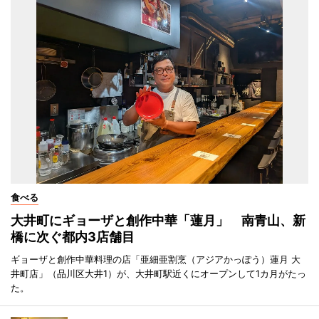
食べる
大井町にギョーザと創作中華「蓮月」 南青山、新
橋に次ぐ都内3店舗目
ギョーザと創作中華料理の店「亜細亜割烹（アジアかっぽう）蓮月 大
井町店」（品川区大井1）が、大井町駅近くにオープンして1カ月がたっ
た。