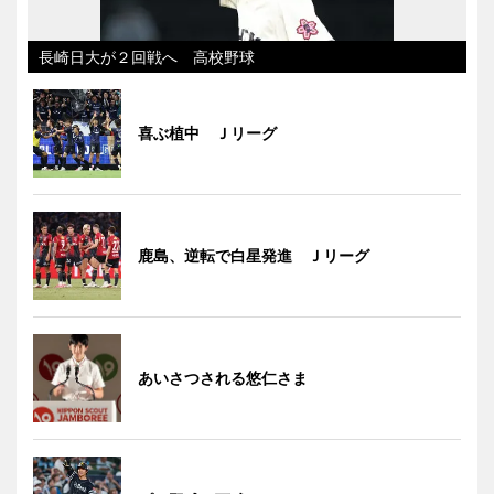
長崎日大が２回戦へ 高校野球
喜ぶ植中 Ｊリーグ
鹿島、逆転で白星発進 Ｊリーグ
あいさつされる悠仁さま