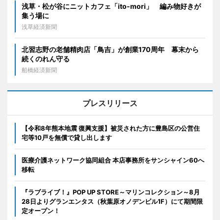
浅草・松が谷にニットカフェ「ito-mori」 編み物好きが
集う場に
浅草経済新聞
北習志野の老舗精肉店「鳥吉」が創業170周年 幕末から
続くのれん守る
船橋経済新聞
プレスリリース
【令和8年熊本地震 復興支援】被災された方に豊島区の公営住
宅等10戸を無償で貸し出します
医療介護ネットワーク協同組合 本店事務所をサンシャイン60へ
移転
『ラブライブ！』POP UP STORE～マリンコレクション～8月
28日よりグランエンタス（秋葉原オノデンビル1F）にて期間限
定オープン！