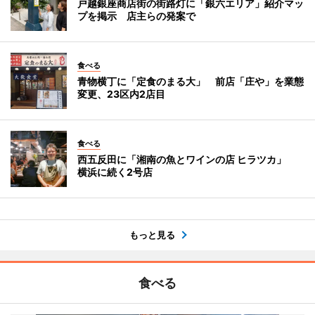
戸越銀座商店街の街路灯に「銀六エリア」紹介マッ
プを掲示 店主らの発案で
食べる
青物横丁に「定食のまる大」 前店「庄や」を業態
変更、23区内2店目
食べる
西五反田に「湘南の魚とワインの店 ヒラツカ」
横浜に続く2号店
もっと見る
食べる