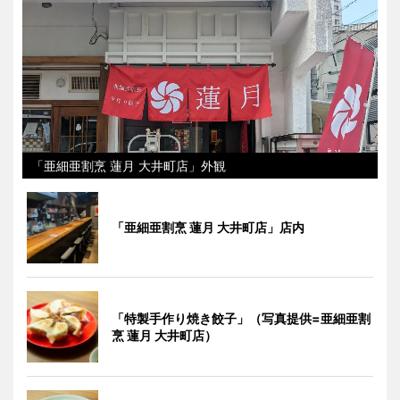
「亜細亜割烹 蓮月 大井町店」外観
「亜細亜割烹 蓮月 大井町店」店内
「特製手作り焼き餃子」（写真提供=亜細亜割
烹 蓮月 大井町店）