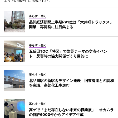
エリアの街路灯に掲出された。
暮らす・働く
品川経済新聞上半期PV1位は「大井町トラックス」
開業 再開発に注目集まる
暮らす・働く
五反田TOC「特区」で防災テーマの交流イベン
ト 災害時の協力関係づくり目的に
暮らす・働く
北品川駅の新駅舎デザイン発表 旧東海道との調和
を意識、高架化工事進む
暮らす・働く
高ゲで「まだ存在しない未来の職業展」 オカムラ
の特許6000件からアイデア生成