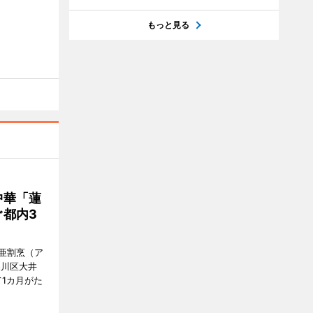
もっと見る
中華「蓮
都内3
亜割烹（ア
品川区大井
1カ月がた