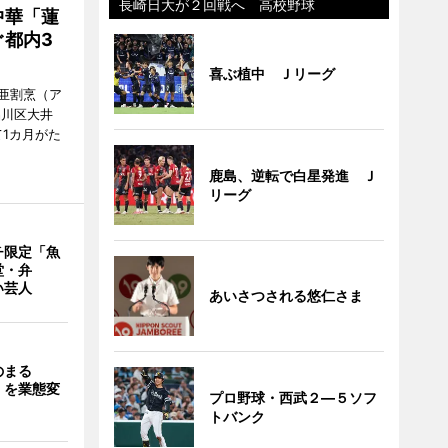
長崎日大が２回戦へ 高校野球
中華「蓮
都内3
喜ぶ植中 Ｊリーグ
亜割烹（ア
品川区大井
1カ月がた
鹿島、逆転で白星発進 Ｊ
リーグ
チ限定「魚
堂・弁
い芸人
あいさつされる悠仁さま
のまる
」を業態変
プロ野球・西武２―５ソフ
トバンク