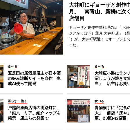
大井町にギョーザと創作
月」 南青山、新橋に次ぐ
店舗目
ギョーザと創作中華料理の店「亜細
ジアかっぽう）蓮月 大井町店」（
1）が、大井町駅近くにオープンして
った。
食べる
食べる
五反田の居酒屋店主が日本酒
大崎広小路にラン
の好み診断サイトを自作 生
沼しょうが焼き食
成AI使って開発
当」 店主はお笑
暮らす・働く
食べる
戸越銀座商店街の街路灯に
青物横丁に「定食
「銀六エリア」紹介マップを
大」 前店「庄や
掲示 店主らの発案で
更、23区内2店目