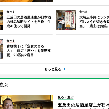
食べる
食べる
五反田の居酒屋店主が日本酒
大崎広小路にラン
の好み診断サイトを自作 生
沼しょうが焼き食
成AI使って開発
当」 店主はお笑
食べる
青物横丁に「定食のまる
大」 前店「庄や」を業態変
更、23区内2店目
もっと見る
遊ぶ
見る・遊ぶ
五反田の居酒屋店主が日