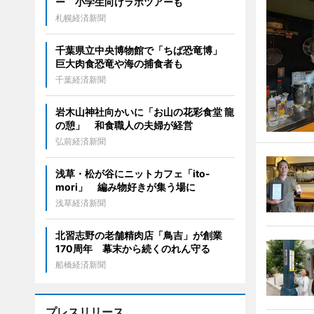
ー 小学生向けラボツアーも
札幌経済新聞
千葉県立中央博物館で「ちば恐竜博」
巨大肉食恐竜や海の捕食者も
千葉経済新聞
岩木山神社向かいに「お山の花彩食堂 龍
の憩」 和食職人の夫婦が経営
弘前経済新聞
浅草・松が谷にニットカフェ「ito-
mori」 編み物好きが集う場に
浅草経済新聞
北習志野の老舗精肉店「鳥吉」が創業
170周年 幕末から続くのれん守る
船橋経済新聞
プレスリリース