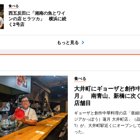
食べる
西五反田に「湘南の魚とワイ
ンの店 ヒラツカ」 横浜に続
く2号店
もっと見る
食べる
大井町にギョーザと創作
月」 南青山、新橋に次ぐ
店舗目
ギョーザと創作中華料理の店「亜細
ジアかっぽう）蓮月 大井町店」（
1）が、大井町駅近くにオープンして
った。