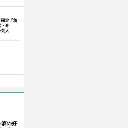
チ限定「魚
堂・弁
い芸人
本酒の好