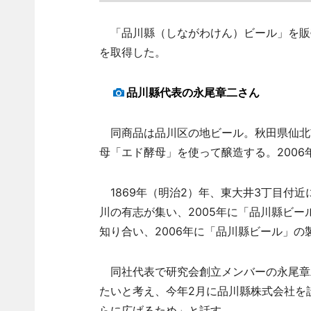
「品川縣（しながわけん）ビール」を販売
を取得した。
品川縣代表の永尾章二さん
同商品は品川区の地ビール。秋田県仙北
母「エド酵母」を使って醸造する。2006
1869年（明治2）年、東大井3丁目付
川の有志が集い、2005年に「品川縣ビ
知り合い、2006年に「品川縣ビール」の
同社代表で研究会創立メンバーの永尾章
たいと考え、今年2月に品川縣株式会社を
らに広げるため」と話す。