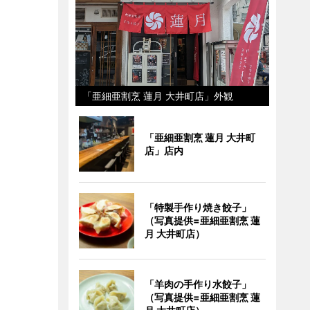
「亜細亜割烹 蓮月 大井町店」外観
「亜細亜割烹 蓮月 大井町
店」店内
「特製手作り焼き餃子」
（写真提供=亜細亜割烹 蓮
月 大井町店）
「羊肉の手作り水餃子」
（写真提供=亜細亜割烹 蓮