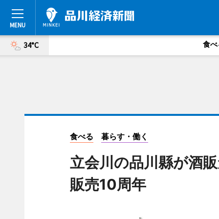
食べ
34°C
食べる
暮らす・働く
立会川の品川縣が酒販
販売10周年