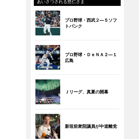
あいさつされる悠仁さま
プロ野球・西武２―５ソフ
トバンク
プロ野球・ＤｅＮＡ２―１
広島
Ｊリーグ、真夏の開幕
新垣前衆院議員が中道離党