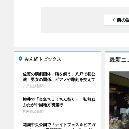
前の
みん経トピックス
最新ニ
佐賀の演劇団体・猫を飼う、八戸で初公
演 男女の関係、ピアノや彫刻を交えて
八戸経済新聞
柳井で「金魚ちょうちん祭り」 弘前ね
ぷたが中国地方初運行
周南経済新聞
花園中央公園で「ナイトフェス＆ビアガ