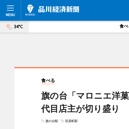
食べ
34°C
食べる
旗の台「マロニエ洋菓
代目店主が切り盛り
旗の台駅
荏原町駅