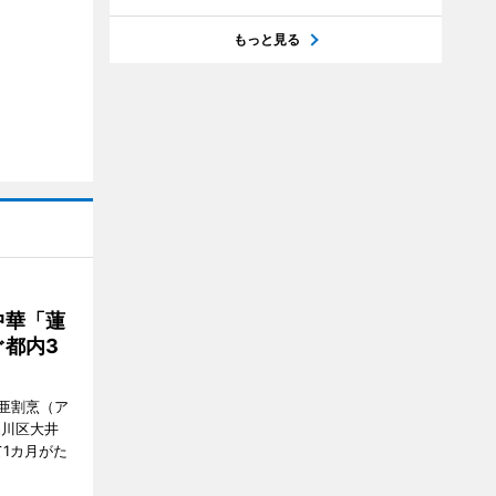
もっと見る
中華「蓮
都内3
亜割烹（ア
品川区大井
1カ月がた