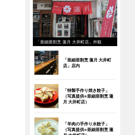
「亜細亜割烹 蓮月 大井町店」外観
「亜細亜割烹 蓮月 大井町
店」店内
「特製手作り焼き餃子」
（写真提供=亜細亜割烹 蓮
月 大井町店）
「羊肉の手作り水餃子」
（写真提供=亜細亜割烹 蓮