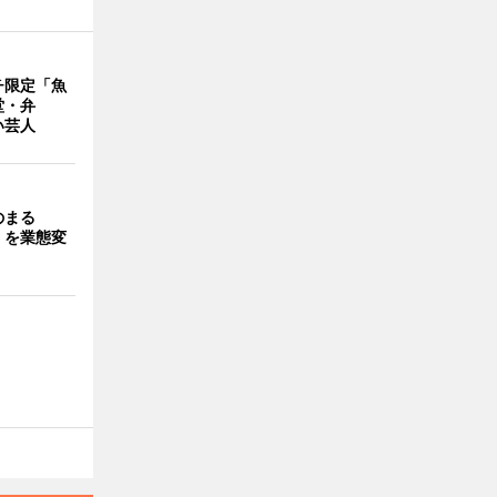
チ限定「魚
堂・弁
い芸人
のまる
」を業態変