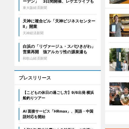
ーデン」 3日間開催、レゲエライブも
東大阪経済新聞
天神に複合ビル「天神ビジネスセンター
II」開業
天神経済新聞
白浜の「リヴァージュ・スパひきがわ」
営業再開 強アルカリ性の源泉湯も
和歌山経済新聞
プレスリリース
【こどもの休日の過ごし方】9/6出発 横浜
船釣りツアー
AI 面接サービス「HRmax」、英語・中国
語対応を開始