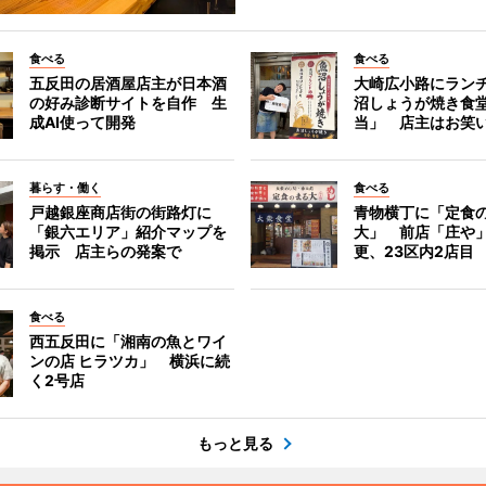
食べる
食べる
五反田の居酒屋店主が日本酒
大崎広小路にラン
の好み診断サイトを自作 生
沼しょうが焼き食
成AI使って開発
当」 店主はお笑
暮らす・働く
食べる
戸越銀座商店街の街路灯に
青物横丁に「定食
「銀六エリア」紹介マップを
大」 前店「庄や
掲示 店主らの発案で
更、23区内2店目
食べる
西五反田に「湘南の魚とワイ
ンの店 ヒラツカ」 横浜に続
く2号店
もっと見る