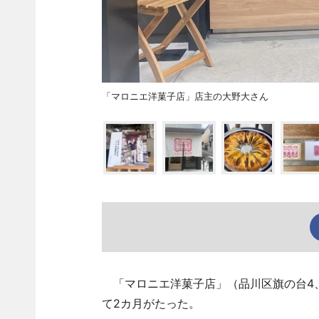
「マロニエ洋菓子店」店主の大野大さん
「マロニエ洋菓子店」（品川区旗の台4、
て2カ月がたった。