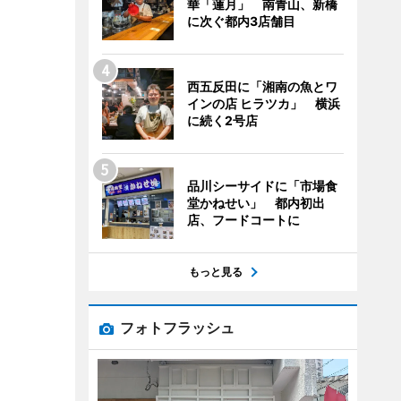
華「蓮月」 南青山、新橋
に次ぐ都内3店舗目
西五反田に「湘南の魚とワ
インの店 ヒラツカ」 横浜
に続く2号店
品川シーサイドに「市場食
堂かねせい」 都内初出
店、フードコートに
もっと見る
フォトフラッシュ