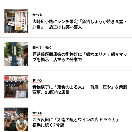
食べる
大崎広小路にランチ限定「魚沼しょうが焼き食堂・
弁当」 店主はお笑い芸人
暮らす・働く
戸越銀座商店街の街路灯に「銀六エリア」紹介マッ
プを掲示 店主らの発案で
食べる
青物横丁に「定食のまる大」 前店「庄や」を業態
変更、23区内2店目
食べる
西五反田に「湘南の魚とワインの店 ヒラツカ」
横浜に続く2号店