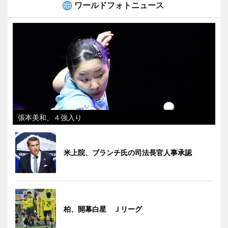
ワールドフォトニュース
張本美和、４強入り
米上院、ブランチ氏の司法長官人事承認
柏、開幕白星 Ｊリーグ