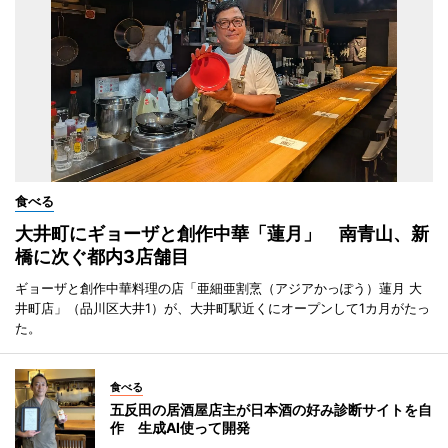
食べる
大井町にギョーザと創作中華「蓮月」 南青山、新
橋に次ぐ都内3店舗目
ギョーザと創作中華料理の店「亜細亜割烹（アジアかっぽう）蓮月 大
井町店」（品川区大井1）が、大井町駅近くにオープンして1カ月がたっ
た。
食べる
五反田の居酒屋店主が日本酒の好み診断サイトを自
作 生成AI使って開発