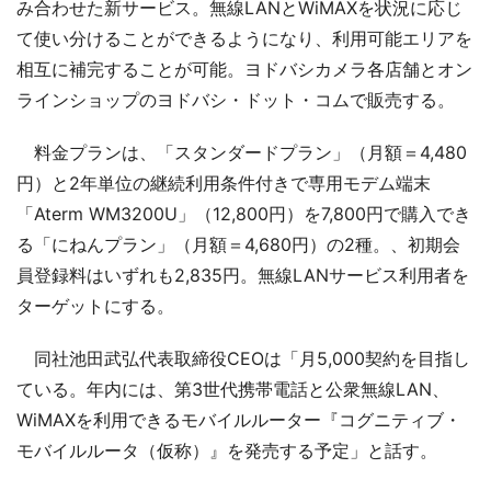
み合わせた新サービス。無線LANとWiMAXを状況に応じ
て使い分けることができるようになり、利用可能エリアを
相互に補完することが可能。ヨドバシカメラ各店舗とオン
ラインショップのヨドバシ・ドット・コムで販売する。
料金プランは、「スタンダードプラン」（月額＝4,480
円）と2年単位の継続利用条件付きで専用モデム端末
「Aterm WM3200U」（12,800円）を7,800円で購入でき
る「にねんプラン」（月額＝4,680円）の2種。、初期会
員登録料はいずれも2,835円。無線LANサービス利用者を
ターゲットにする。
同社池田武弘代表取締役CEOは「月5,000契約を目指し
ている。年内には、第3世代携帯電話と公衆無線LAN、
WiMAXを利用できるモバイルルーター『コグニティブ・
モバイルルータ（仮称）』を発売する予定」と話す。