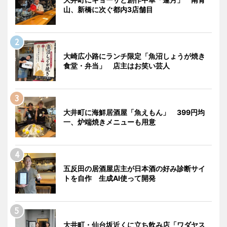
山、新橋に次ぐ都内3店舗目
大崎広小路にランチ限定「魚沼しょうが焼き
食堂・弁当」 店主はお笑い芸人
大井町に海鮮居酒屋「魚えもん」 399円均
一、炉端焼きメニューも用意
五反田の居酒屋店主が日本酒の好み診断サイ
トを自作 生成AI使って開発
大井町・仙台坂近くに立ち飲み店「ワダヤス