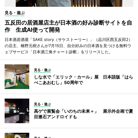
見る・遊ぶ
五反田の居酒屋店主が日本酒の好み診断サイトを自
作 生成AI使って開発
日本酒居酒屋「SAKE story（サケストーリー）」（品川区西五反田2）
の店主、橋野元樹さんが7月15日、自分好みの日本酒を見つける無料ウ
ェブサービス「日本酒三角チャート診断」をリリースした。
見る・遊ぶ
しな水で「エリック・カール」展 日本語版「はら
ぺこあおむし」50周年で
見る・遊ぶ
高ゲで展覧会「いのちの未来＋」 展示外企画で夏
目漱石アンドロイドも