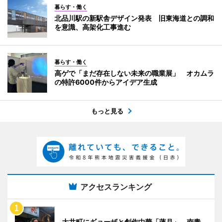
暮らす・働く
北品川駅の新駅舎デザイン発表 旧東海道との調和
を意識、高架化工事進む
暮らす・働く
高ゲで「まだ存在しない未来の職業展」 オカムラ
の特許6000件からアイデア生成
もっと見る
アクセスランキング
大井町にギョーザと創作中華「蓮月」 南青