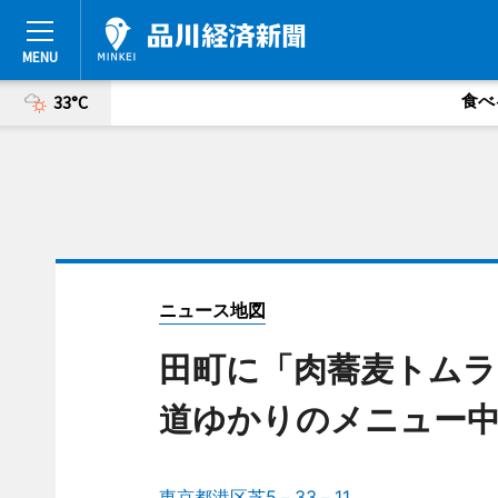
食べ
33°C
ニュース地図
田町に「肉蕎麦トムラ
道ゆかりのメニュー
東京都港区芝5－33－11