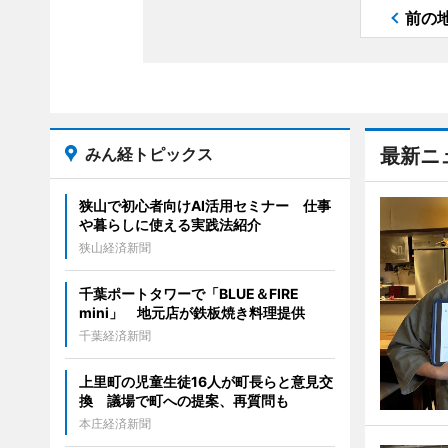
前の
みん経トピックス
最新ニ
狭山で初心者向けAI活用セミナー 仕事
や暮らしに使える実践法紹介
狭山経済新聞
千葉ポートタワーで「BLUE＆FIRE
mini」 地元店が鉄板焼き料理提供
千葉経済新聞
上里町の児童生徒16人が町長らと意見交
換 議場で町への提案、再質問も
本庄経済新聞