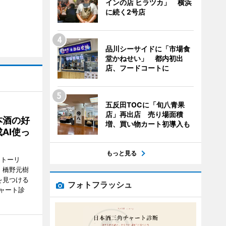
インの店 ヒラツカ」 横浜
に続く2号店
品川シーサイドに「市場食
堂かねせい」 都内初出
店、フードコートに
五反田TOCに「旬八青果
店」再出店 売り場面積
本酒の好
増、買い物カート初導入も
AI使っ
もっと見る
ストーリ
、橋野元樹
を見つける
フォトフラッシュ
ャート診