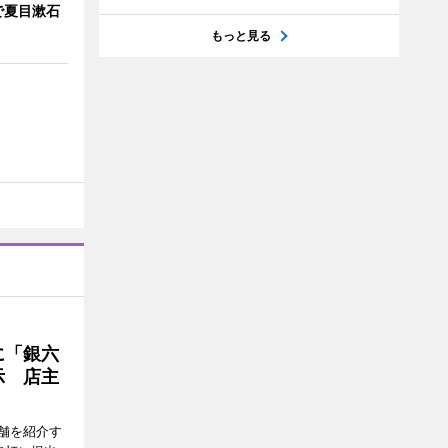
で夏目漱石
もっと見る
に「銀六
示 店主
舗を紹介す