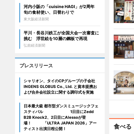
河内小阪の「cuisine HAGI」が2周年
旬の食材使い、日替わりで
東大阪経済新聞
平川・長谷川鉄工が全国大会一次審査に
挑む 浮世絵を10層の鋼板で再現
弘前経済新聞
プレスリリース
シャリオン、タイのCPグループの子会社
INGENS GLOBUS Co., Ltd. と資本提携お
よび合弁会社設立に関する調印式を実施
日本最大級 都市型ダンスミュージックフェ
スティバル 1日目にZedd
B2B Knock2、2日目にAlessoが登
場！ 「ULTRA JAPAN 2026」アー
食べる
ティスト出演日程公開！