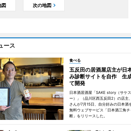
地図
次の地図
ュース
食べる
五反田の居酒屋店主が日
み診断サイトを自作 生成
て開発
日本酒居酒屋「SAKE story（サケ
ー）」（品川区西五反田2）の店主
さんが7月15日、自分好みの日本酒
無料ウェブサービス「日本酒三角チ
断」をリリースした。