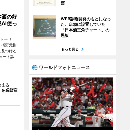
面
本酒の好
WEB診断開発のもとになっ
AI使っ
た、店頭に設置していた
「日本酒三角チャート」の
黒板
ストーリ
、橋野元樹
もっと見る
を見つける
ャート診
ワールドフォトニュース
のまる
」を業態変