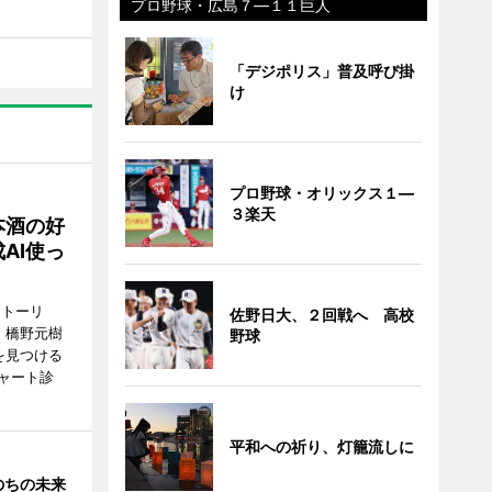
プロ野球・広島７―１１巨人
「デジポリス」普及呼び掛
け
プロ野球・オリックス１―
３楽天
本酒の好
AI使っ
ストーリ
佐野日大、２回戦へ 高校
、橋野元樹
野球
を見つける
ャート診
平和への祈り、灯籠流しに
のちの未来