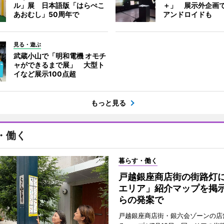
ル」展 日本語版「はらぺこ
＋」 展示外企画
あおむし」50周年で
アンドロイドも
見る・遊ぶ
武蔵小山で「明和電機 オモチ
ャができるまで展」 大型ト
イなど展示100点超
もっと見る
・働く
暮らす・働く
戸越銀座商店街の街路灯
エリア」紹介マップを掲
らの発案で
戸越銀座商店街・銀六会ゾーンの店