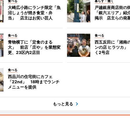
食べる
暮らす・働く
大崎広小路にランチ限定「魚
戸越銀座商店街の
沼しょうが焼き食堂・弁
「銀六エリア」紹
当」 店主はお笑い芸人
掲示 店主らの発
食べる
食べる
青物横丁に「定食のまる
西五反田に「湘南
大」 前店「庄や」を業態変
ンの店 ヒラツカ」
更、23区内2店目
く2号店
食べる
西品川の住宅街にカフェ
「22nd」 18時までランチ
メニューを提供
もっと見る