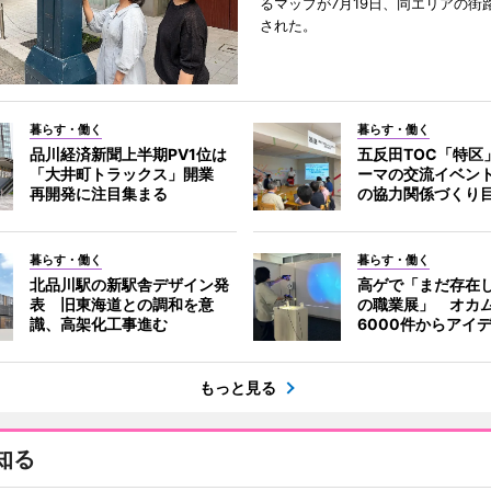
るマップが7月19日、同エリアの街
された。
暮らす・働く
暮らす・働く
品川経済新聞上半期PV1位は
五反田TOC「特区
「大井町トラックス」開業
ーマの交流イベン
再開発に注目集まる
の協力関係づくり
暮らす・働く
暮らす・働く
北品川駅の新駅舎デザイン発
高ゲで「まだ存在
表 旧東海道との調和を意
の職業展」 オカ
識、高架化工事進む
6000件からアイ
もっと見る
知る