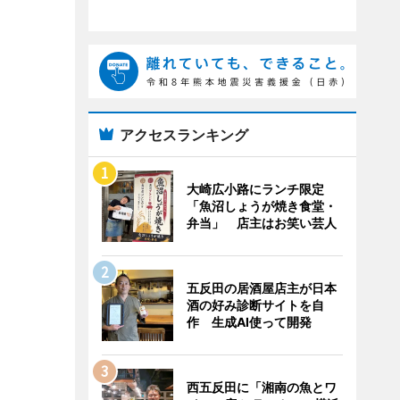
アクセスランキング
大崎広小路にランチ限定
「魚沼しょうが焼き食堂・
弁当」 店主はお笑い芸人
五反田の居酒屋店主が日本
酒の好み診断サイトを自
作 生成AI使って開発
西五反田に「湘南の魚とワ