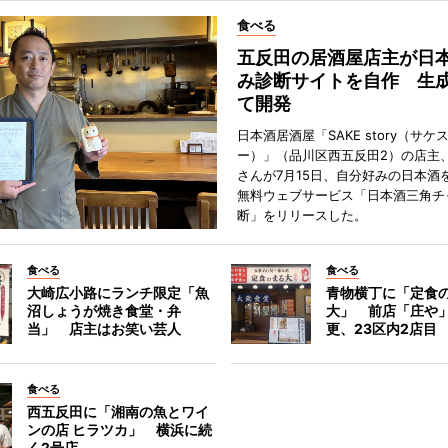
食べる
五反田の居酒屋店主が日
み診断サイトを自作 生成
て開発
日本酒居酒屋「SAKE story（サケ
ー）」（品川区西五反田2）の店主
さんが7月15日、自分好みの日本酒
無料ウェブサービス「日本酒三角チ
断」をリリースした。
食べる
食べる
大崎広小路にランチ限定「魚
青物横丁に「定食
沼しょうが焼き食堂・弁
大」 前店「庄や
当」 店主はお笑い芸人
更、23区内2店目
食べる
西五反田に「湘南の魚とワイ
ンの店 ヒラツカ」 横浜に続
く2号店