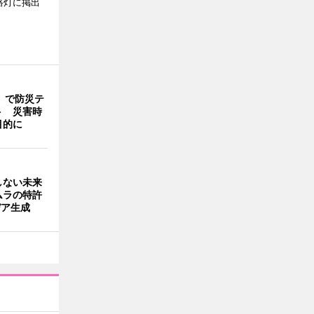
路灯に掲出
」で防災テ
ト 災害時
目的に
しない未来
ムラの特許
デア生成