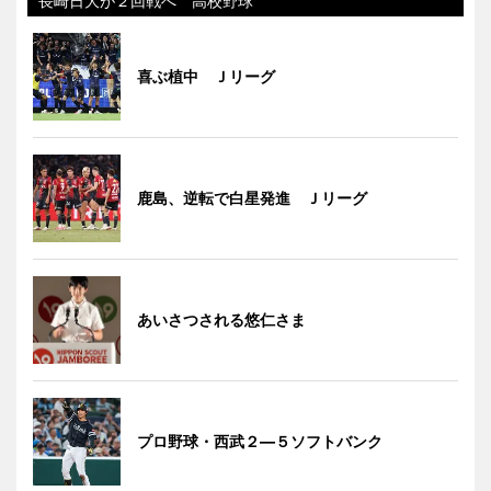
長崎日大が２回戦へ 高校野球
喜ぶ植中 Ｊリーグ
鹿島、逆転で白星発進 Ｊリーグ
あいさつされる悠仁さま
プロ野球・西武２―５ソフトバンク