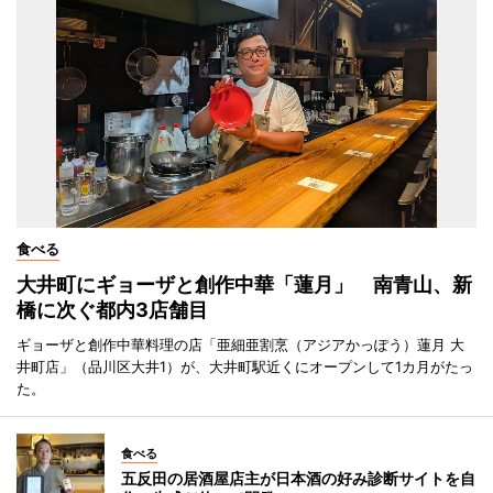
食べる
大井町にギョーザと創作中華「蓮月」 南青山、新
橋に次ぐ都内3店舗目
ギョーザと創作中華料理の店「亜細亜割烹（アジアかっぽう）蓮月 大
井町店」（品川区大井1）が、大井町駅近くにオープンして1カ月がたっ
た。
食べる
五反田の居酒屋店主が日本酒の好み診断サイトを自