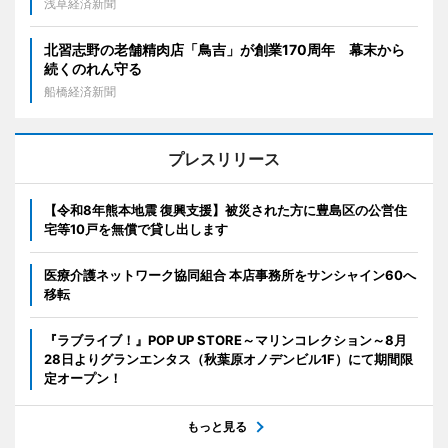
浅草経済新聞
北習志野の老舗精肉店「鳥吉」が創業170周年 幕末から
続くのれん守る
船橋経済新聞
プレスリリース
【令和8年熊本地震 復興支援】被災された方に豊島区の公営住
宅等10戸を無償で貸し出します
医療介護ネットワーク協同組合 本店事務所をサンシャイン60へ
移転
『ラブライブ！』POP UP STORE～マリンコレクション～8月
28日よりグランエンタス（秋葉原オノデンビル1F）にて期間限
定オープン！
もっと見る