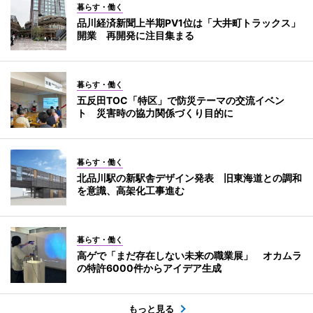
暮らす・働く
品川経済新聞上半期PV1位は「大井町トラックス」
開業 再開発に注目集まる
暮らす・働く
五反田TOC「特区」で防災テーマの交流イベン
ト 災害時の協力関係づくり目的に
暮らす・働く
北品川駅の新駅舎デザイン発表 旧東海道との調和
を意識、高架化工事進む
暮らす・働く
高ゲで「まだ存在しない未来の職業展」 オカムラ
の特許6000件からアイデア生成
もっと見る