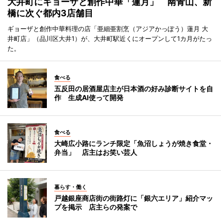
大井町にギョーザと創作中華「蓮月」 南青山、新
橋に次ぐ都内3店舗目
ギョーザと創作中華料理の店「亜細亜割烹（アジアかっぽう）蓮月 大
井町店」（品川区大井1）が、大井町駅近くにオープンして1カ月がたっ
た。
食べる
五反田の居酒屋店主が日本酒の好み診断サイトを自
作 生成AI使って開発
食べる
大崎広小路にランチ限定「魚沼しょうが焼き食堂・
弁当」 店主はお笑い芸人
暮らす・働く
戸越銀座商店街の街路灯に「銀六エリア」紹介マッ
プを掲示 店主らの発案で