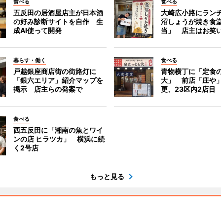
食べる
食べる
五反田の居酒屋店主が日本酒
大崎広小路にラン
の好み診断サイトを自作 生
沼しょうが焼き食
成AI使って開発
当」 店主はお笑
暮らす・働く
食べる
戸越銀座商店街の街路灯に
青物横丁に「定食
「銀六エリア」紹介マップを
大」 前店「庄や
掲示 店主らの発案で
更、23区内2店目
食べる
西五反田に「湘南の魚とワイ
ンの店 ヒラツカ」 横浜に続
く2号店
もっと見る