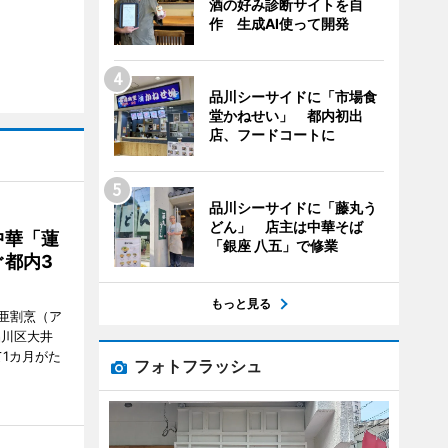
酒の好み診断サイトを自
作 生成AI使って開発
品川シーサイドに「市場食
堂かねせい」 都内初出
店、フードコートに
品川シーサイドに「藤丸う
どん」 店主は中華そば
中華「蓮
「銀座 八五」で修業
都内3
もっと見る
亜割烹（ア
品川区大井
1カ月がた
フォトフラッシュ