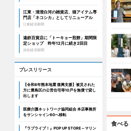
江東・清澄白河の雑貨店、猫アイテム専
門店「ネコシカ」としてリニューアル
江東経済新聞
遠鉄百貨店に「トーキョー煎餅」期間限
定ショップ 昨年12月に続き2回目
浜松経済新聞
プレスリリース
【令和8年熊本地震 復興支援】被災された
方に豊島区の公営住宅等10戸を無償で貸し
出します
医療介護ネットワーク協同組合 本店事務所
をサンシャイン60へ移転
食べる
『ラブライブ！』POP UP STORE～マリン