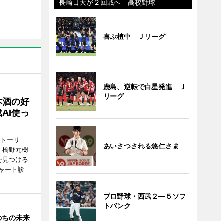
長崎日大が２回戦へ 高校野球
喜ぶ植中 Ｊリーグ
鹿島、逆転で白星発進 Ｊ
リーグ
本酒の好
AI使っ
ストーリ
あいさつされる悠仁さま
、橋野元樹
を見つける
ャート診
プロ野球・西武２―５ソフ
トバンク
のちの未来