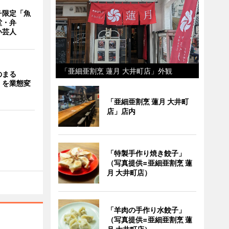
チ限定「魚
堂・弁
い芸人
「亜細亜割烹 蓮月 大井町店」外観
のまる
」を業態変
「亜細亜割烹 蓮月 大井町
店」店内
「特製手作り焼き餃子」
（写真提供=亜細亜割烹 蓮
月 大井町店）
「羊肉の手作り水餃子」
（写真提供=亜細亜割烹 蓮