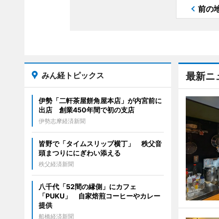
前の
みん経トピックス
最新ニ
伊勢「二軒茶屋餅角屋本店」が内宮前に
出店 創業450年間で初の支店
伊勢志摩経済新聞
皆野で「タイムスリップ横丁」 秩父音
頭まつりににぎわい添える
秩父経済新聞
八千代「52間の縁側」にカフェ
「PUKU」 自家焙煎コーヒーやカレー
提供
船橋経済新聞