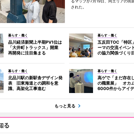
るマップが7月19日、同エリアの街
された。
暮らす・働く
暮らす・働く
品川経済新聞上半期PV1位は
五反田TOC「特区
「大井町トラックス」開業
ーマの交流イベン
再開発に注目集まる
の協力関係づくり
暮らす・働く
暮らす・働く
北品川駅の新駅舎デザイン発
高ゲで「まだ存在
表 旧東海道との調和を意
の職業展」 オカ
識、高架化工事進む
6000件からアイ
もっと見る
知る