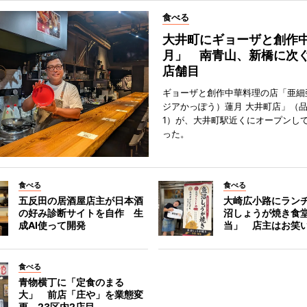
食べる
大井町にギョーザと創作
月」 南青山、新橋に次ぐ
店舗目
ギョーザと創作中華料理の店「亜細
ジアかっぽう）蓮月 大井町店」（
1）が、大井町駅近くにオープンして
った。
食べる
食べる
五反田の居酒屋店主が日本酒
大崎広小路にラン
の好み診断サイトを自作 生
沼しょうが焼き食
成AI使って開発
当」 店主はお笑
食べる
青物横丁に「定食のまる
大」 前店「庄や」を業態変
更、23区内2店目