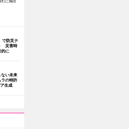
路灯に掲出
」で防災テ
ト 災害時
目的に
しない未来
ムラの特許
デア生成