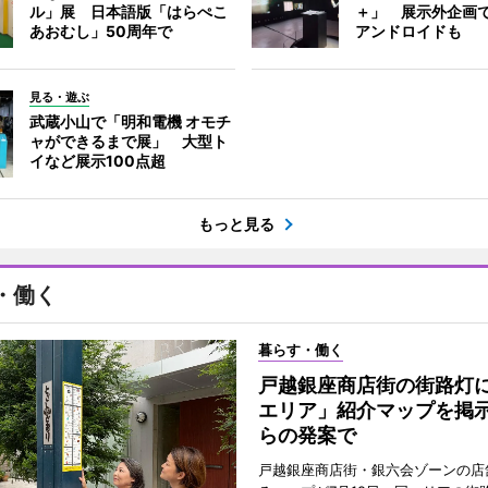
ル」展 日本語版「はらぺこ
＋」 展示外企画
あおむし」50周年で
アンドロイドも
見る・遊ぶ
武蔵小山で「明和電機 オモチ
ャができるまで展」 大型ト
イなど展示100点超
もっと見る
・働く
暮らす・働く
戸越銀座商店街の街路灯
エリア」紹介マップを掲
らの発案で
戸越銀座商店街・銀六会ゾーンの店