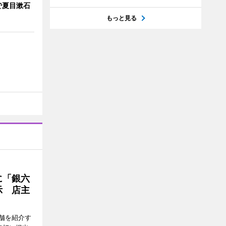
で夏目漱石
もっと見る
に「銀六
示 店主
舗を紹介す