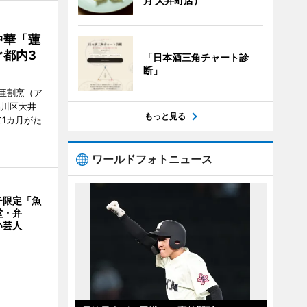
月 大井町店）
中華「蓮
都内3
「日本酒三角チャート診
断」
亜割烹（ア
品川区大井
もっと見る
1カ月がた
ワールドフォトニュース
チ限定「魚
堂・弁
い芸人