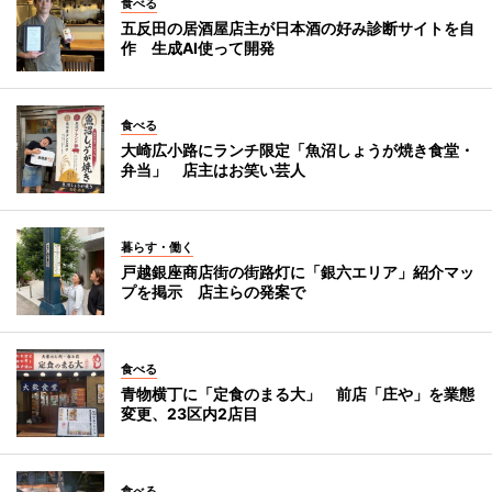
食べる
五反田の居酒屋店主が日本酒の好み診断サイトを自
作 生成AI使って開発
食べる
大崎広小路にランチ限定「魚沼しょうが焼き食堂・
弁当」 店主はお笑い芸人
暮らす・働く
戸越銀座商店街の街路灯に「銀六エリア」紹介マッ
プを掲示 店主らの発案で
食べる
青物横丁に「定食のまる大」 前店「庄や」を業態
変更、23区内2店目
食べる