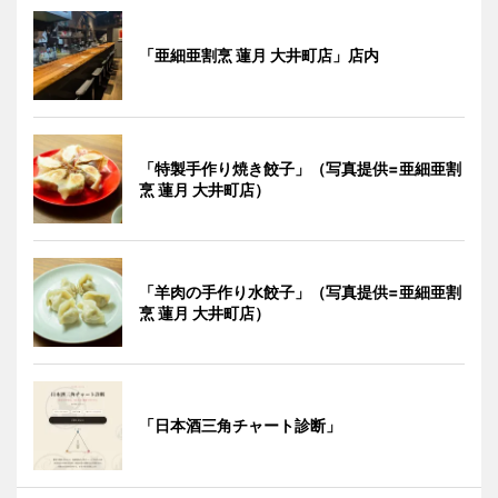
「亜細亜割烹 蓮月 大井町店」店内
「特製手作り焼き餃子」（写真提供=亜細亜割
烹 蓮月 大井町店）
「羊肉の手作り水餃子」（写真提供=亜細亜割
烹 蓮月 大井町店）
「日本酒三角チャート診断」