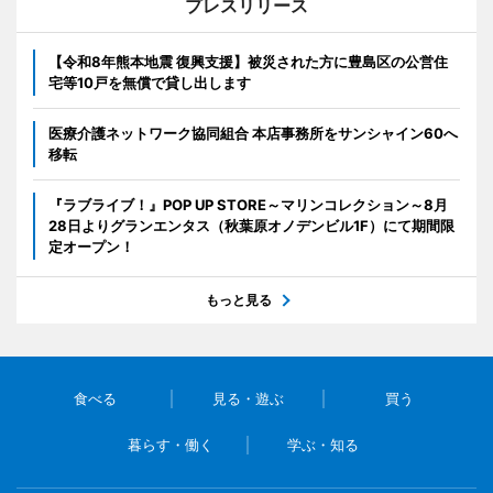
プレスリリース
【令和8年熊本地震 復興支援】被災された方に豊島区の公営住
宅等10戸を無償で貸し出します
医療介護ネットワーク協同組合 本店事務所をサンシャイン60へ
移転
『ラブライブ！』POP UP STORE～マリンコレクション～8月
28日よりグランエンタス（秋葉原オノデンビル1F）にて期間限
定オープン！
もっと見る
食べる
見る・遊ぶ
買う
暮らす・働く
学ぶ・知る