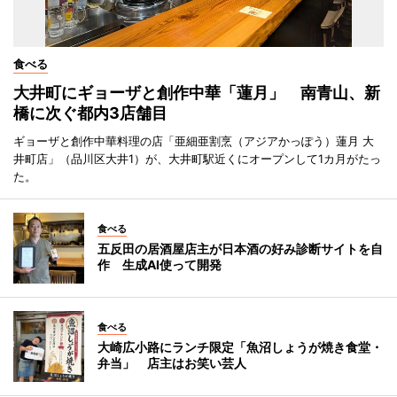
食べる
大井町にギョーザと創作中華「蓮月」 南青山、新
橋に次ぐ都内3店舗目
ギョーザと創作中華料理の店「亜細亜割烹（アジアかっぽう）蓮月 大
井町店」（品川区大井1）が、大井町駅近くにオープンして1カ月がたっ
た。
食べる
五反田の居酒屋店主が日本酒の好み診断サイトを自
作 生成AI使って開発
食べる
大崎広小路にランチ限定「魚沼しょうが焼き食堂・
弁当」 店主はお笑い芸人