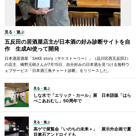
見る・遊ぶ
五反田の居酒屋店主が日本酒の好み診断サイトを自
作 生成AI使って開発
日本酒居酒屋「SAKE story（サケストーリー）」（品川区西五反田2）
の店主、橋野元樹さんが7月15日、自分好みの日本酒を見つける無料ウ
ェブサービス「日本酒三角チャート診断」をリリースした。
見る・遊ぶ
しな水で「エリック・カール」展 日本語版「はら
ぺこあおむし」50周年で
見る・遊ぶ
高ゲで展覧会「いのちの未来＋」 展示外企画で夏
目漱石アンドロイドも