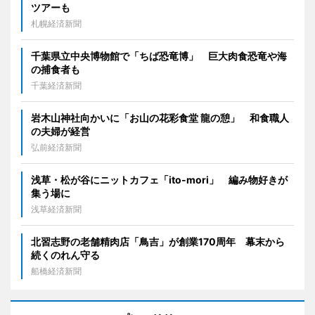
ツアーも
札幌経済新聞
千葉県立中央博物館で「ちば恐竜博」 巨大肉食恐竜や海
の捕食者も
千葉経済新聞
岩木山神社向かいに「お山の花彩食堂 龍の憩」 和食職人
の夫婦が経営
弘前経済新聞
浅草・松が谷にニットカフェ「ito-mori」 編み物好きが
集う場に
浅草経済新聞
北習志野の老舗精肉店「鳥吉」が創業170周年 幕末から
続くのれん守る
船橋経済新聞