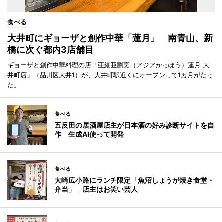
食べる
大井町にギョーザと創作中華「蓮月」 南青山、新
橋に次ぐ都内3店舗目
ギョーザと創作中華料理の店「亜細亜割烹（アジアかっぽう）蓮月 大
井町店」（品川区大井1）が、大井町駅近くにオープンして1カ月がたっ
た。
食べる
五反田の居酒屋店主が日本酒の好み診断サイトを自
作 生成AI使って開発
食べる
大崎広小路にランチ限定「魚沼しょうが焼き食堂・
弁当」 店主はお笑い芸人