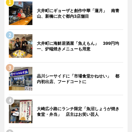
大井町にギョーザと創作中華「蓮月」 南青
山、新橋に次ぐ都内3店舗目
大井町に海鮮居酒屋「魚えもん」 399円均
一、炉端焼きメニューも用意
品川シーサイドに「市場食堂かねせい」 都
内初出店、フードコートに
大崎広小路にランチ限定「魚沼しょうが焼き
食堂・弁当」 店主はお笑い芸人