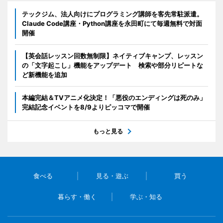
テックジム、法人向けにプログラミング講師を客先常駐派遣。
Claude Code講座・Python講座を永田町にて毎週無料で対面
開催
【英会話レッスン回数無制限】ネイティブキャンプ、レッスン
の「文字起こし」機能をアップデート 検索や部分リピートな
ど新機能を追加
本編完結＆TVアニメ化決定！「悪役のエンディングは死のみ」
完結記念イベントを8/9よりピッコマで開催
もっと見る
食べる
見る・遊ぶ
買う
暮らす・働く
学ぶ・知る