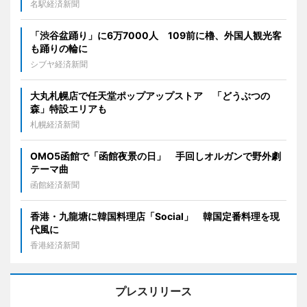
名駅経済新聞
「渋谷盆踊り」に6万7000人 109前に櫓、外国人観光客
も踊りの輪に
シブヤ経済新聞
大丸札幌店で任天堂ポップアップストア 「どうぶつの
森」特設エリアも
札幌経済新聞
OMO5函館で「函館夜景の日」 手回しオルガンで野外劇
テーマ曲
函館経済新聞
香港・九龍塘に韓国料理店「Social」 韓国定番料理を現
代風に
香港経済新聞
プレスリリース