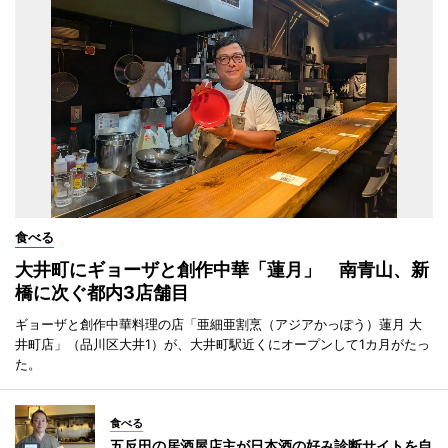
食べる
大井町にギョーザと創作中華「蓮月」 南青山、新
橋に次ぐ都内3店舗目
ギョーザと創作中華料理の店「亜細亜割烹（アジアかっぽう）蓮月 大
井町店」（品川区大井1）が、大井町駅近くにオープンして1カ月がたっ
た。
食べる
五反田の居酒屋店主が日本酒の好み診断サイトを自