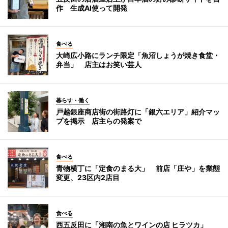
作 生成AI使って開発
食べる
大崎広小路にランチ限定「魚沼しょうが焼き食堂・
弁当」 店主はお笑い芸人
暮らす・働く
戸越銀座商店街の街路灯に「銀六エリア」紹介マッ
プを掲示 店主らの発案で
食べる
青物横丁に「定食のまる大」 前店「庄や」を業態
変更、23区内2店目
食べる
西五反田に「湘南の魚とワインの店 ヒラツカ」