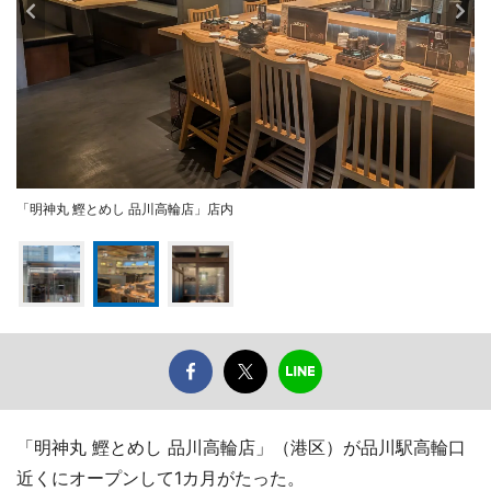
「明神丸 鰹とめし 品川高輪店」店内
「明神丸 鰹とめし 品川高輪店」（港区）が品川駅高輪口
近くにオープンして1カ月がたった。