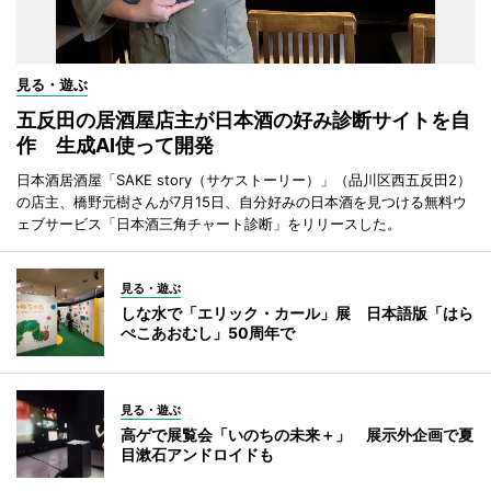
見る・遊ぶ
五反田の居酒屋店主が日本酒の好み診断サイトを自
作 生成AI使って開発
日本酒居酒屋「SAKE story（サケストーリー）」（品川区西五反田2）
の店主、橋野元樹さんが7月15日、自分好みの日本酒を見つける無料ウ
ェブサービス「日本酒三角チャート診断」をリリースした。
見る・遊ぶ
しな水で「エリック・カール」展 日本語版「はら
ぺこあおむし」50周年で
見る・遊ぶ
高ゲで展覧会「いのちの未来＋」 展示外企画で夏
目漱石アンドロイドも