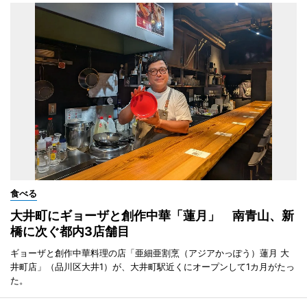
食べる
大井町にギョーザと創作中華「蓮月」 南青山、新
橋に次ぐ都内3店舗目
ギョーザと創作中華料理の店「亜細亜割烹（アジアかっぽう）蓮月 大
井町店」（品川区大井1）が、大井町駅近くにオープンして1カ月がたっ
た。