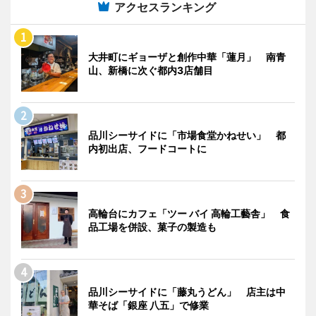
アクセスランキング
大井町にギョーザと創作中華「蓮月」 南青
山、新橋に次ぐ都内3店舗目
品川シーサイドに「市場食堂かねせい」 都
内初出店、フードコートに
高輪台にカフェ「ツー バイ 高輪工藝舎」 食
品工場を併設、菓子の製造も
品川シーサイドに「藤丸うどん」 店主は中
華そば「銀座 八五」で修業