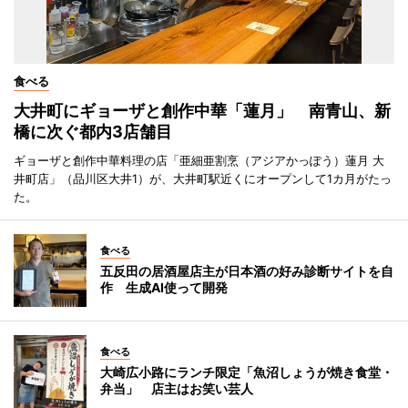
食べる
大井町にギョーザと創作中華「蓮月」 南青山、新
橋に次ぐ都内3店舗目
ギョーザと創作中華料理の店「亜細亜割烹（アジアかっぽう）蓮月 大
井町店」（品川区大井1）が、大井町駅近くにオープンして1カ月がたっ
た。
食べる
五反田の居酒屋店主が日本酒の好み診断サイトを自
作 生成AI使って開発
食べる
大崎広小路にランチ限定「魚沼しょうが焼き食堂・
弁当」 店主はお笑い芸人