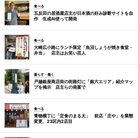
食べる
五反田の居酒屋店主が日本酒の好み診断サイトを自
作 生成AI使って開発
食べる
大崎広小路にランチ限定「魚沼しょうが焼き食堂・
弁当」 店主はお笑い芸人
暮らす・働く
戸越銀座商店街の街路灯に「銀六エリア」紹介マッ
プを掲示 店主らの発案で
食べる
青物横丁に「定食のまる大」 前店「庄や」を業態
変更、23区内2店目