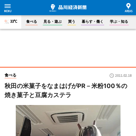
33°C
食べる
見る・遊ぶ
買う
暮らす・働く
学ぶ・知る
食べる
2011.02.18
秋田の米菓子をなまはげがPR－米粉100％の
焼き菓子と豆腐カステラ