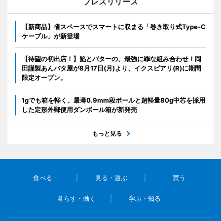
プレスリリース
【新商品】省スペースでスマートに収まる「巻き取り式Type-C
ケーブル」が新登場
【待望の初出店！】餡とバターの、最強に罪な組み合わせ！岡
田謹製あんバタ屋が8月17日(月)より、イクスピアリ(R)に期間
限定オープン。
1gでも箱を軽く。最薄0.9mm段ボールと超軽量80g中芯を採用
した定形外郵便用ダンボール箱が新発売
もっと見る
食べる
見る・遊ぶ
買う
暮らす・働く
学ぶ・知る