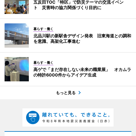
五反田TOC「特区」で防災テーマの交流イベン
ト 災害時の協力関係づくり目的に
暮らす・働く
北品川駅の新駅舎デザイン発表 旧東海道との調和
を意識、高架化工事進む
暮らす・働く
高ゲで「まだ存在しない未来の職業展」 オカムラ
の特許6000件からアイデア生成
もっと見る