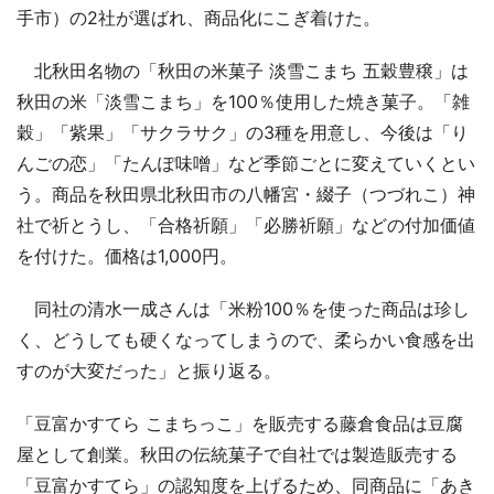
手市）の2社が選ばれ、商品化にこぎ着けた。
北秋田名物の「秋田の米菓子 淡雪こまち 五穀豊穣」は
秋田の米「淡雪こまち」を100％使用した焼き菓子。「雑
穀」「紫果」「サクラサク」の3種を用意し、今後は「り
んごの恋」「たんぽ味噌」など季節ごとに変えていくとい
う。商品を秋田県北秋田市の八幡宮・綴子（つづれこ）神
社で祈とうし、「合格祈願」「必勝祈願」などの付加価値
を付けた。価格は1,000円。
同社の清水一成さんは「米粉100％を使った商品は珍し
く、どうしても硬くなってしまうので、柔らかい食感を出
すのが大変だった」と振り返る。
「豆富かすてら こまちっこ」を販売する藤倉食品は豆腐
屋として創業。秋田の伝統菓子で自社では製造販売する
「豆富かすてら」の認知度を上げるため、同商品に「あき