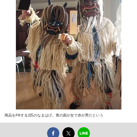
商品をPRする2匹のなまはげ。青の面が女で赤が男だという