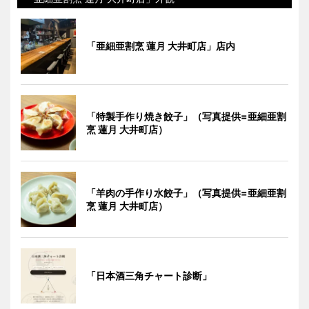
「亜細亜割烹 蓮月 大井町店」店内
「特製手作り焼き餃子」（写真提供=亜細亜割
烹 蓮月 大井町店）
「羊肉の手作り水餃子」（写真提供=亜細亜割
烹 蓮月 大井町店）
「日本酒三角チャート診断」