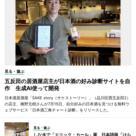
見る・遊ぶ
五反田の居酒屋店主が日本酒の好み診断サイトを自
作 生成AI使って開発
日本酒居酒屋「SAKE story（サケストーリー）」（品川区西五反田2）
の店主、橋野元樹さんが7月15日、自分好みの日本酒を見つける無料ウ
ェブサービス「日本酒三角チャート診断」をリリースした。
見る・遊ぶ
しな水で「エリック・カール」展 日本語版「はら