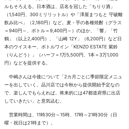
ルもそろえる。日本酒は、店名を冠した「ちりり酒」
（1,540円、300ミリリットル）や「澤屋まつもと 守破離
飲み比べ」（2,180円）など。麦・芋の各種焼酎（グラス
＝940円～、ボトル＝9,400円～）のほか、「響」「竹
鶴」（以上2,400円）、「山崎 12Y」（6,200円）など日
本のウイスキー、ボトルワイン「KENZO ESTATE 紫鈴
（りんどう）」（ハーフ＝1万5,500円、1本＝3万1,000
円）などを提供する。
中嶋さんは今後について「2カ月ごとに季節限定メニュ
ーを出していく。品川店では今秋から提供開始予定なの
で、楽しんでもらえれば。将来的には47都道府県に出店
していきたい」と意気込む。
営業時間は、11時30分～15時、17時～21時30分（日
曜・祝日は21時まで）。