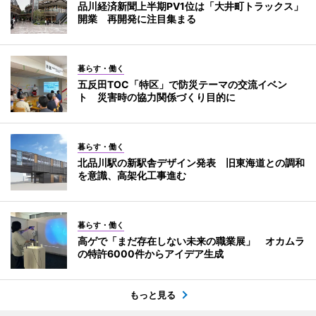
品川経済新聞上半期PV1位は「大井町トラックス」
開業 再開発に注目集まる
暮らす・働く
五反田TOC「特区」で防災テーマの交流イベン
ト 災害時の協力関係づくり目的に
暮らす・働く
北品川駅の新駅舎デザイン発表 旧東海道との調和
を意識、高架化工事進む
暮らす・働く
高ゲで「まだ存在しない未来の職業展」 オカムラ
の特許6000件からアイデア生成
もっと見る