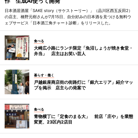
作 生成AI使って開発
日本酒居酒屋「SAKE story（サケストーリー）」（品川区西五反田2）
の店主、橋野元樹さんが7月15日、自分好みの日本酒を見つける無料ウ
ェブサービス「日本酒三角チャート診断」をリリースした。
食べる
大崎広小路にランチ限定「魚沼しょうが焼き食堂・
弁当」 店主はお笑い芸人
暮らす・働く
戸越銀座商店街の街路灯に「銀六エリア」紹介マッ
プを掲示 店主らの発案で
食べる
青物横丁に「定食のまる大」 前店「庄や」を業態
変更、23区内2店目