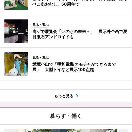
ぺこあおむし」50周年で
見る・遊ぶ
高ゲで展覧会「いのちの未来＋」 展示外企画で夏
目漱石アンドロイドも
見る・遊ぶ
武蔵小山で「明和電機 オモチャができるまで
展」 大型トイなど展示100点超
もっと見る
暮らす・働く