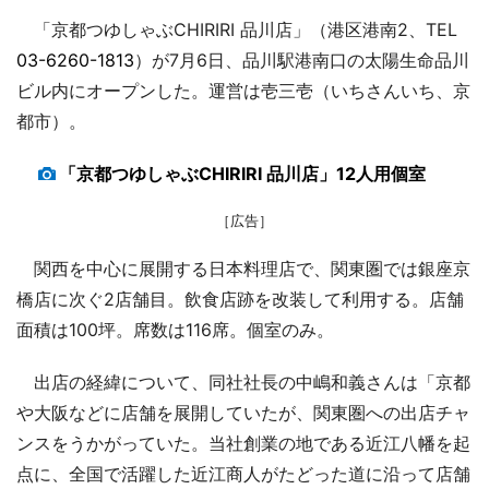
「京都つゆしゃぶCHIRIRI 品川店」（港区港南2、TEL
03-6260-1813
）が7月6日、品川駅港南口の太陽生命品川
ビル内にオープンした。運営は壱三壱（いちさんいち、京
都市）。
「京都つゆしゃぶCHIRIRI 品川店」12人用個室
［広告］
関西を中心に展開する日本料理店で、関東圏では銀座京
橋店に次ぐ2店舗目。飲食店跡を改装して利用する。店舗
面積は100坪。席数は116席。個室のみ。
出店の経緯について、同社社長の中嶋和義さんは「京都
や大阪などに店舗を展開していたが、関東圏への出店チャ
ンスをうかがっていた。当社創業の地である近江八幡を起
点に、全国で活躍した近江商人がたどった道に沿って店舗