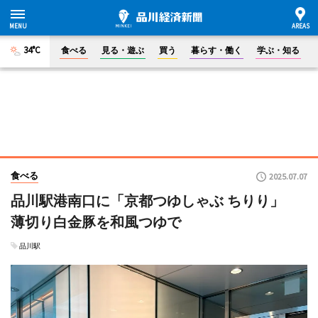
34°C
食べる
見る・遊ぶ
買う
暮らす・働く
学ぶ・知る
食べる
2025.07.07
品川駅港南口に「京都つゆしゃぶ ちりり」
薄切り白金豚を和風つゆで
品川駅