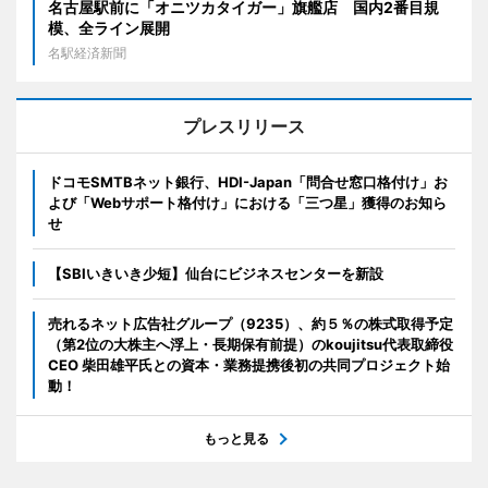
名古屋駅前に「オニツカタイガー」旗艦店 国内2番目規
模、全ライン展開
名駅経済新聞
プレスリリース
ドコモSMTBネット銀行、HDI-Japan「問合せ窓口格付け」お
よび「Webサポート格付け」における「三つ星」獲得のお知ら
せ
【SBIいきいき少短】仙台にビジネスセンターを新設
売れるネット広告社グループ（9235）、約５％の株式取得予定
（第2位の大株主へ浮上・長期保有前提）のkoujitsu代表取締役
CEO 柴田雄平氏との資本・業務提携後初の共同プロジェクト始
動！
もっと見る