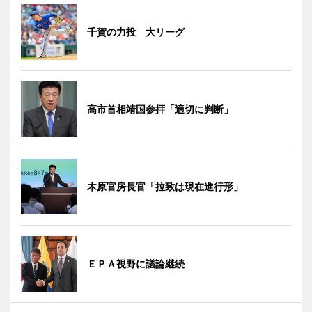
千賀の力投 大リーグ
高市首相靖国参拝「適切に判断」
木原官房長官「拉致は現在進行形」
ＥＰＡ視野に議論継続