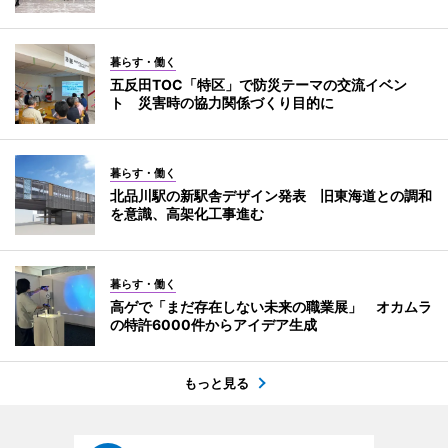
暮らす・働く
五反田TOC「特区」で防災テーマの交流イベン
ト 災害時の協力関係づくり目的に
暮らす・働く
北品川駅の新駅舎デザイン発表 旧東海道との調和
を意識、高架化工事進む
暮らす・働く
高ゲで「まだ存在しない未来の職業展」 オカムラ
の特許6000件からアイデア生成
もっと見る