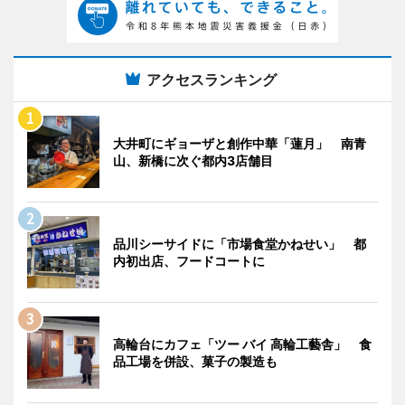
アクセスランキング
大井町にギョーザと創作中華「蓮月」 南青
山、新橋に次ぐ都内3店舗目
品川シーサイドに「市場食堂かねせい」 都
内初出店、フードコートに
高輪台にカフェ「ツー バイ 高輪工藝舎」 食
品工場を併設、菓子の製造も