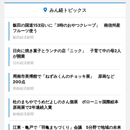
みん経トピックス
飯田の国道153沿いに「3時のおやつクレープ」 南信州産
フルーツ使う
飯田経済新聞
日向に焼き菓子とランチの店「ニック」 子育て中の母2人
が開業
日向経済新聞
周南市美博館で「ねずみくんのチョッキ展」 原画など
200点
周南経済新聞
杜のまちやでうめだよしのさん個展 ボローニャ国際絵本
原画展で2年連続入賞
板橋経済新聞
江東・亀戸で「羽亀まちづくり」会議 5分野で地域の未来