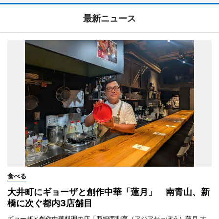
最新ニュース
食べる
大井町にギョーザと創作中華「蓮月」 南青山、新
橋に次ぐ都内3店舗目
ギョーザと創作中華料理の店「亜細亜割烹（アジアかっぽう）蓮月 大