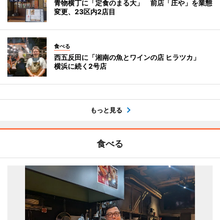
青物横丁に「定食のまる大」 前店「庄や」を業態
変更、23区内2店目
食べる
西五反田に「湘南の魚とワインの店 ヒラツカ」
横浜に続く2号店
もっと見る
食べる