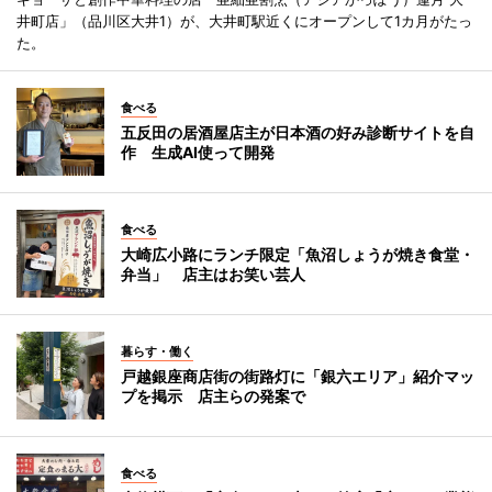
井町店」（品川区大井1）が、大井町駅近くにオープンして1カ月がたっ
た。
食べる
五反田の居酒屋店主が日本酒の好み診断サイトを自
作 生成AI使って開発
食べる
大崎広小路にランチ限定「魚沼しょうが焼き食堂・
弁当」 店主はお笑い芸人
暮らす・働く
戸越銀座商店街の街路灯に「銀六エリア」紹介マッ
プを掲示 店主らの発案で
食べる