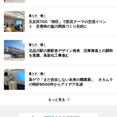
暮らす・働く
五反田TOC「特区」で防災テーマの交流イベン
ト 災害時の協力関係づくり目的に
暮らす・働く
北品川駅の新駅舎デザイン発表 旧東海道との調和
を意識、高架化工事進む
暮らす・働く
高ゲで「まだ存在しない未来の職業展」 オカムラ
の特許6000件からアイデア生成
もっと見る