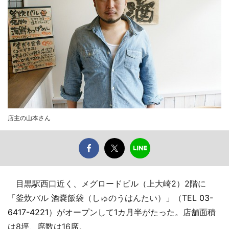
店主の山本さん
目黒駅西口近く、メグロードビル（上大崎2）2階に
「釜炊バル 酒嚢飯袋（しゅのうはんたい）」（TEL
03-
6417-4221
）がオープンして1カ月半がたった。店舗面積
は8坪、席数は16席。