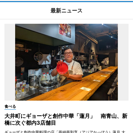
最新ニュース
食べる
大井町にギョーザと創作中華「蓮月」 南青山、新
橋に次ぐ都内3店舗目
ギョーザと創作中華料理の店「亜細亜割烹（アジアかっぽう）蓮月 大