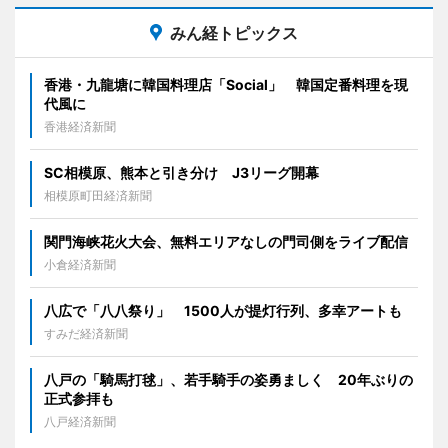
みん経トピックス
香港・九龍塘に韓国料理店「Social」 韓国定番料理を現
代風に
香港経済新聞
SC相模原、熊本と引き分け J3リーグ開幕
相模原町田経済新聞
関門海峡花火大会、無料エリアなしの門司側をライブ配信
小倉経済新聞
八広で「八八祭り」 1500人が提灯行列、多幸アートも
すみだ経済新聞
八戸の「騎馬打毬」、若手騎手の姿勇ましく 20年ぶりの
正式参拝も
八戸経済新聞