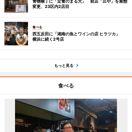
青物横丁に「定食のまる大」 前店「庄や」を業態
変更、23区内2店目
食べる
西五反田に「湘南の魚とワインの店 ヒラツカ」
横浜に続く2号店
もっと見る
食べる