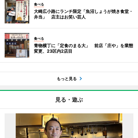
食べる
大崎広小路にランチ限定「魚沼しょうが焼き食堂・
弁当」 店主はお笑い芸人
食べる
青物横丁に「定食のまる大」 前店「庄や」を業態
変更、23区内2店目
もっと見る
見る・遊ぶ