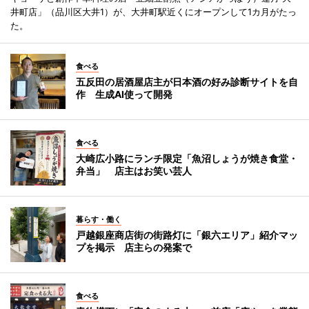
井町店」（品川区大井1）が、大井町駅近くにオープンして1カ月がたっ
た。
食べる
五反田の居酒屋店主が日本酒の好み診断サイトを自
作 生成AI使って開発
食べる
大崎広小路にランチ限定「魚沼しょうが焼き食堂・
弁当」 店主はお笑い芸人
暮らす・働く
戸越銀座商店街の街路灯に「銀六エリア」紹介マッ
プを掲示 店主らの発案で
食べる