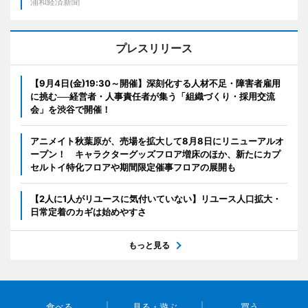
浦和経済新聞
プレスリリース
【9月4日(金)19:30～開催】深刻化する人材不足・障害者雇用
に挑む──経営者・人事責任者が集う「組織づくり・採用交流
会」を渋谷で開催！
アニメイト秋葉原が、売場を拡大して8月8日にリニューアルオ
ープン！ キャラクターグッズフロア増床のほか、新たにカプ
セルトイ特化フロアや期間限定催事フロアの展開も
【2人に1人がリユースに気付いていない】リユース人口拡大・
日常定着のカギは始めやすさ
もっと見る
食べる
見る・遊ぶ
買う