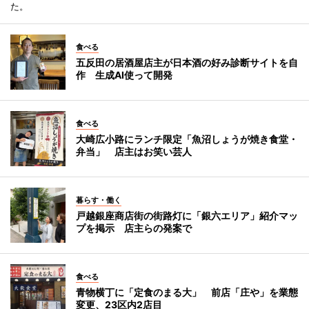
た。
食べる
五反田の居酒屋店主が日本酒の好み診断サイトを自
作 生成AI使って開発
食べる
大崎広小路にランチ限定「魚沼しょうが焼き食堂・
弁当」 店主はお笑い芸人
暮らす・働く
戸越銀座商店街の街路灯に「銀六エリア」紹介マッ
プを掲示 店主らの発案で
食べる
青物横丁に「定食のまる大」 前店「庄や」を業態
変更、23区内2店目