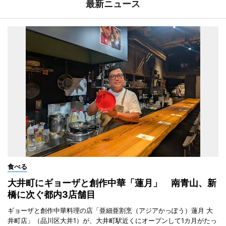
最新ニュース
食べる
大井町にギョーザと創作中華「蓮月」 南青山、新
橋に次ぐ都内3店舗目
ギョーザと創作中華料理の店「亜細亜割烹（アジアかっぽう）蓮月 大
井町店」（品川区大井1）が、大井町駅近くにオープンして1カ月がたっ