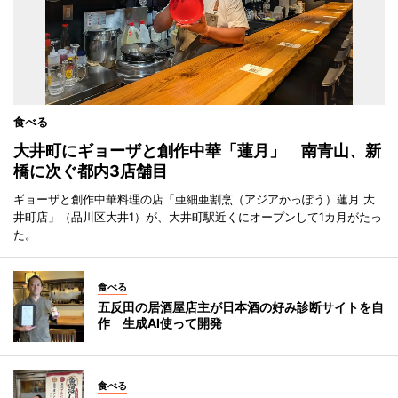
食べる
大井町にギョーザと創作中華「蓮月」 南青山、新
橋に次ぐ都内3店舗目
ギョーザと創作中華料理の店「亜細亜割烹（アジアかっぽう）蓮月 大
井町店」（品川区大井1）が、大井町駅近くにオープンして1カ月がたっ
た。
食べる
五反田の居酒屋店主が日本酒の好み診断サイトを自
作 生成AI使って開発
食べる