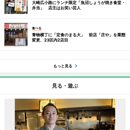
大崎広小路にランチ限定「魚沼しょうが焼き食堂・
弁当」 店主はお笑い芸人
食べる
青物横丁に「定食のまる大」 前店「庄や」を業態
変更、23区内2店目
もっと見る
見る・遊ぶ