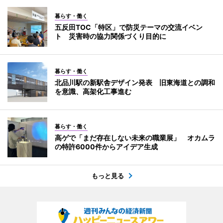
暮らす・働く
五反田TOC「特区」で防災テーマの交流イベン
ト 災害時の協力関係づくり目的に
暮らす・働く
北品川駅の新駅舎デザイン発表 旧東海道との調和
を意識、高架化工事進む
暮らす・働く
高ゲで「まだ存在しない未来の職業展」 オカムラ
の特許6000件からアイデア生成
もっと見る