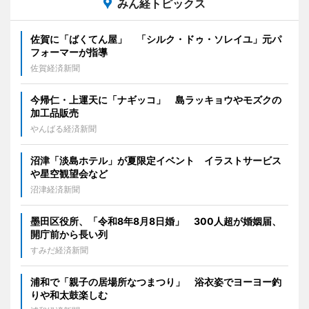
みん経トピックス
佐賀に「ばくてん屋」 「シルク・ドゥ・ソレイユ」元パ
フォーマーが指導
佐賀経済新聞
今帰仁・上運天に「ナギッコ」 島ラッキョウやモズクの
加工品販売
やんばる経済新聞
沼津「淡島ホテル」が夏限定イベント イラストサービス
や星空観望会など
沼津経済新聞
墨田区役所、「令和8年8月8日婚」 300人超が婚姻届、
開庁前から長い列
すみだ経済新聞
浦和で「親子の居場所なつまつり」 浴衣姿でヨーヨー釣
りや和太鼓楽しむ