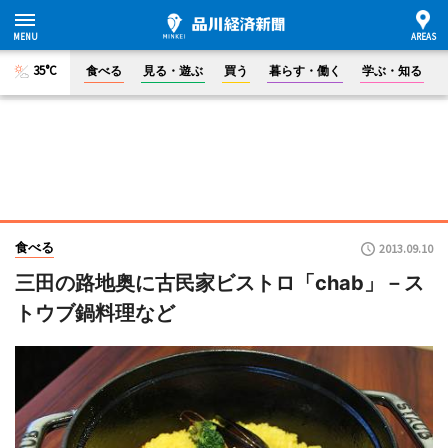
35°C
食べる
見る・遊ぶ
買う
暮らす・働く
学ぶ・知る
食べる
2013.09.10
三田の路地奥に古民家ビストロ「chab」－ス
トウブ鍋料理など