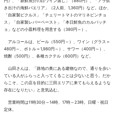
円）、「新鮮魚介の白ワイン蒸し」（880円）、「アラ炊
き出汁の海鮮パエリア」（2人前、1,360円）など。ほか、
「自家製ピクルス」「チェリートマトのマリネピンチョ
ス」「自家製レバーペースト」「本日鮮魚のカルパッチ
ョ」などの小皿料理を用意する（380円～）。
アルコールは、ビール（550円～）、ワイン（グラス＝
480円～、ボトル＝1,980円～）、サワー（400円～）、
焼酎（500円）、各種カクテル（600円）など。
山田さんは、「路地の奥にある建物なので、通りを歩い
ている人がふらっと入ってくることは少ないと思う。だか
らこそ、この店を目的に三田エリアに来てもらえるような
存在になりたい」と意気込む。
営業時間は11時30分～14時、17時～23時。日曜・祝日
定休。