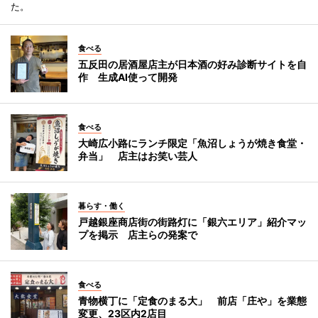
た。
食べる
五反田の居酒屋店主が日本酒の好み診断サイトを自
作 生成AI使って開発
食べる
大崎広小路にランチ限定「魚沼しょうが焼き食堂・
弁当」 店主はお笑い芸人
暮らす・働く
戸越銀座商店街の街路灯に「銀六エリア」紹介マッ
プを掲示 店主らの発案で
食べる
青物横丁に「定食のまる大」 前店「庄や」を業態
変更、23区内2店目