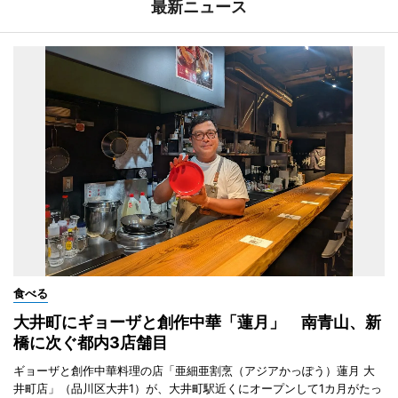
最新ニュース
食べる
大井町にギョーザと創作中華「蓮月」 南青山、新
橋に次ぐ都内3店舗目
ギョーザと創作中華料理の店「亜細亜割烹（アジアかっぽう）蓮月 大
井町店」（品川区大井1）が、大井町駅近くにオープンして1カ月がたっ