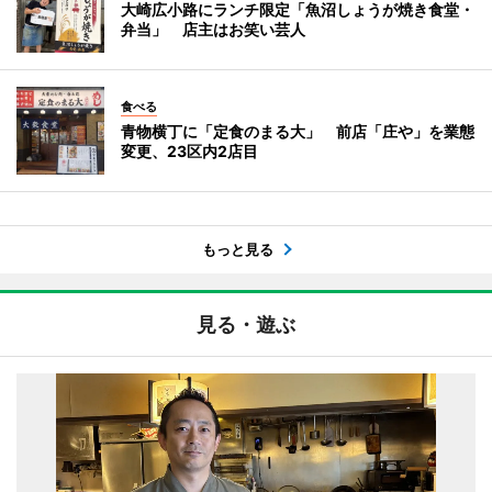
大崎広小路にランチ限定「魚沼しょうが焼き食堂・
弁当」 店主はお笑い芸人
食べる
青物横丁に「定食のまる大」 前店「庄や」を業態
変更、23区内2店目
もっと見る
見る・遊ぶ