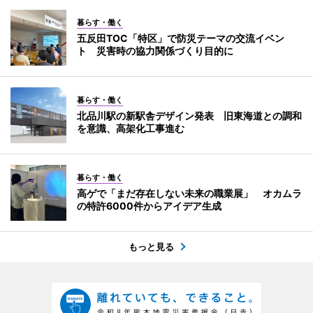
暮らす・働く
五反田TOC「特区」で防災テーマの交流イベン
ト 災害時の協力関係づくり目的に
暮らす・働く
北品川駅の新駅舎デザイン発表 旧東海道との調和
を意識、高架化工事進む
暮らす・働く
高ゲで「まだ存在しない未来の職業展」 オカムラ
の特許6000件からアイデア生成
もっと見る