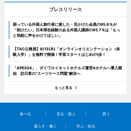
プレスリリース
困っている外国人旅行者に接した・見かけた会員の95.6％が
「助けたい」日本滞在経験のある外国人講師の95.7％は「もっ
と気軽に声をかけてほしい」
【TAC公務員】8/13(木)「オンラインオリエンテーション（体
験入学）」を無料で開催！学習スタートはじめの1歩！
「APEX24」、ダイワロイネットホテルズ運営4ホテルへ導入開
始 訪日客の“スーツケース問題”解決へ
もっと見る
食べる
見る・遊ぶ
買う
暮らす・働く
学ぶ・知る