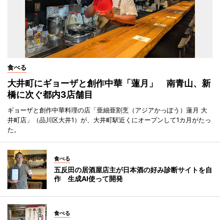
食べる
大井町にギョーザと創作中華「蓮月」 南青山、新
橋に次ぐ都内3店舗目
ギョーザと創作中華料理の店「亜細亜割烹（アジアかっぽう）蓮月 大
井町店」（品川区大井1）が、大井町駅近くにオープンして1カ月がたっ
た。
食べる
五反田の居酒屋店主が日本酒の好み診断サイトを自
作 生成AI使って開発
食べる