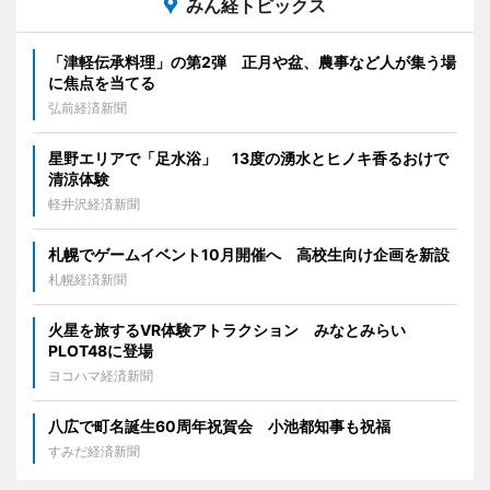
みん経トピックス
「津軽伝承料理」の第2弾 正月や盆、農事など人が集う場
に焦点を当てる
弘前経済新聞
星野エリアで「足水浴」 13度の湧水とヒノキ香るおけで
清涼体験
軽井沢経済新聞
札幌でゲームイベント10月開催へ 高校生向け企画を新設
札幌経済新聞
火星を旅するVR体験アトラクション みなとみらい
PLOT48に登場
ヨコハマ経済新聞
八広で町名誕生60周年祝賀会 小池都知事も祝福
すみだ経済新聞