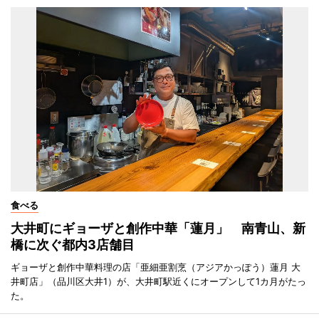
食べる
大井町にギョーザと創作中華「蓮月」 南青山、新
橋に次ぐ都内3店舗目
ギョーザと創作中華料理の店「亜細亜割烹（アジアかっぽう）蓮月 大
井町店」（品川区大井1）が、大井町駅近くにオープンして1カ月がたっ
た。