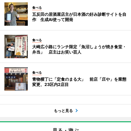
食べる
五反田の居酒屋店主が日本酒の好み診断サイトを自
作 生成AI使って開発
食べる
大崎広小路にランチ限定「魚沼しょうが焼き食堂・
弁当」 店主はお笑い芸人
食べる
青物横丁に「定食のまる大」 前店「庄や」を業態
変更、23区内2店目
もっと見る
見る・遊ぶ