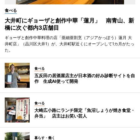
食べる
大井町にギョーザと創作中華「蓮月」 南青山、新
橋に次ぐ都内3店舗目
ギョーザと創作中華料理の店「亜細亜割烹（アジアかっぽう）蓮月 大
井町店」（品川区大井1）が、大井町駅近くにオープンして1カ月がたっ
た。
食べる
五反田の居酒屋店主が日本酒の好み診断サイトを自
作 生成AI使って開発
食べる
大崎広小路にランチ限定「魚沼しょうが焼き食堂・
弁当」 店主はお笑い芸人
暮らす・働く