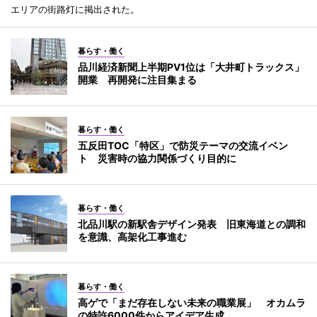
エリアの街路灯に掲出された。
暮らす・働く
品川経済新聞上半期PV1位は「大井町トラックス」
開業 再開発に注目集まる
暮らす・働く
五反田TOC「特区」で防災テーマの交流イベン
ト 災害時の協力関係づくり目的に
暮らす・働く
北品川駅の新駅舎デザイン発表 旧東海道との調和
を意識、高架化工事進む
暮らす・働く
高ゲで「まだ存在しない未来の職業展」 オカムラ
の特許6000件からアイデア生成