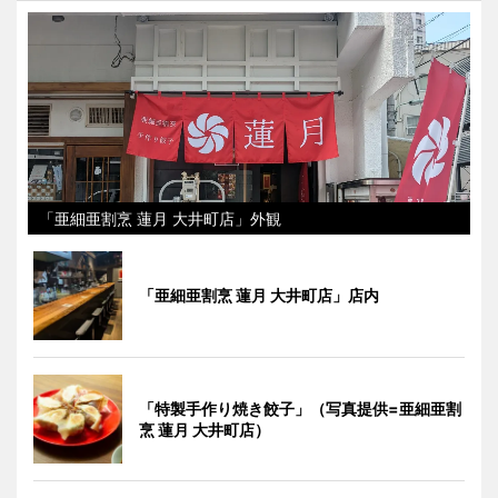
「亜細亜割烹 蓮月 大井町店」外観
「亜細亜割烹 蓮月 大井町店」店内
「特製手作り焼き餃子」（写真提供=亜細亜割
烹 蓮月 大井町店）