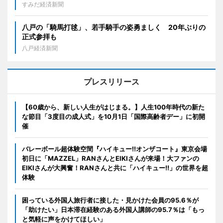
すみだ経済新聞
八戸の「騎馬打毬」、若手騎手の姿勇ましく 20年ぶりの
正式参拝も
八戸経済新聞
プレスリリース
【60歳から、新しい人生がはじまる。】人生100年時代の新た
な節目「3度目の成人式」を10月1日「国際高齢者デー」に初開
催
バレーボール超体験空間『ハイキュー!!オンザコート』東京会場
初日に「MAZZEL」RANさんとEIKIさんが来場！大ファンの
EIKIさんが大興奮！RANさんと共に「ハイキュー!!」の世界を超
体験
困っている外国人旅行者に接した・見かけた会員の95.6％が
「助けたい」日本滞在経験のある外国人講師の95.7％は「もっ
と気軽に声をかけてほしい」