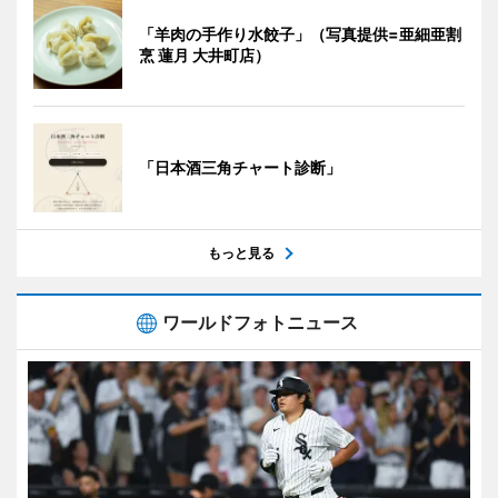
「羊肉の手作り水餃子」（写真提供=亜細亜割
烹 蓮月 大井町店）
「日本酒三角チャート診断」
もっと見る
ワールドフォトニュース