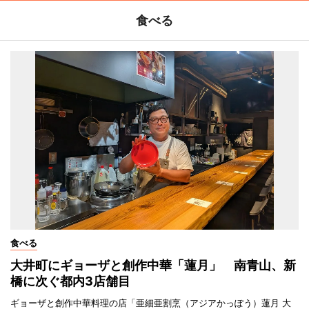
食べる
食べる
大井町にギョーザと創作中華「蓮月」 南青山、新
橋に次ぐ都内3店舗目
ギョーザと創作中華料理の店「亜細亜割烹（アジアかっぽう）蓮月 大