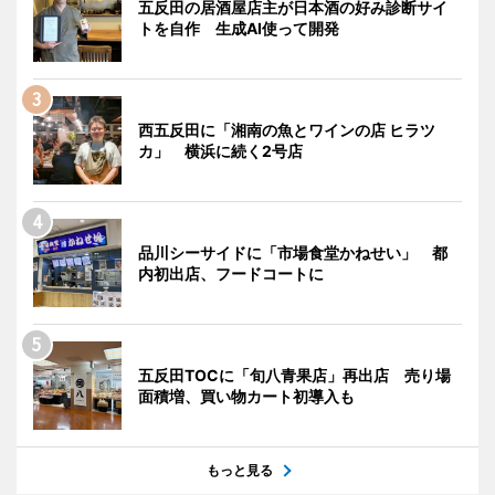
五反田の居酒屋店主が日本酒の好み診断サイ
トを自作 生成AI使って開発
西五反田に「湘南の魚とワインの店 ヒラツ
カ」 横浜に続く2号店
品川シーサイドに「市場食堂かねせい」 都
内初出店、フードコートに
五反田TOCに「旬八青果店」再出店 売り場
面積増、買い物カート初導入も
もっと見る