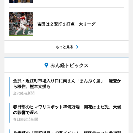
吉田は２安打１打点 大リーグ
もっと見る
みん経トピックス
金沢・近江町市場入り口に肉まん「まんぷく屋」 能登か
ら移住、熊本支援も
金沢経済新聞
春日部のヒマワリスポット準備万端 開花はまだ先、天候
の影響で遅れ
春日部経済新聞
弁天町の「空庭温泉」で夏イベント 妖怪テーマに参加型