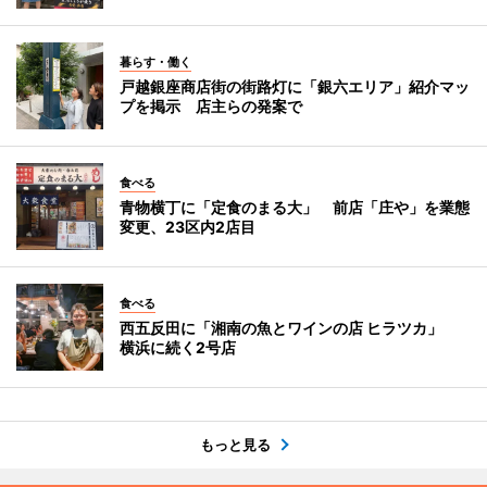
暮らす・働く
戸越銀座商店街の街路灯に「銀六エリア」紹介マッ
プを掲示 店主らの発案で
食べる
青物横丁に「定食のまる大」 前店「庄や」を業態
変更、23区内2店目
食べる
西五反田に「湘南の魚とワインの店 ヒラツカ」
横浜に続く2号店
もっと見る