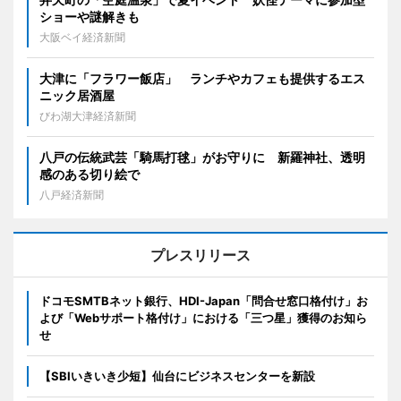
ショーや謎解きも
大阪ベイ経済新聞
大津に「フラワー飯店」 ランチやカフェも提供するエス
ニック居酒屋
びわ湖大津経済新聞
八戸の伝統武芸「騎馬打毬」がお守りに 新羅神社、透明
感のある切り絵で
八戸経済新聞
プレスリリース
ドコモSMTBネット銀行、HDI-Japan「問合せ窓口格付け」お
よび「Webサポート格付け」における「三つ星」獲得のお知ら
せ
【SBIいきいき少短】仙台にビジネスセンターを新設