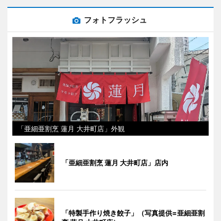
フォトフラッシュ
「亜細亜割烹 蓮月 大井町店」外観
「亜細亜割烹 蓮月 大井町店」店内
「特製手作り焼き餃子」（写真提供=亜細亜割