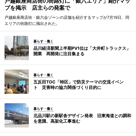
戸越銀座商店街の街路灯に「銀六エリア」紹介マッ
プを掲示 店主らの発案で
戸越銀座商店街・銀六会ゾーンの店舗を紹介するマップが7月19日、同
エリアの街路灯に掲出された。
暮らす・働く
品川経済新聞上半期PV1位は「大井町トラックス」
開業 再開発に注目集まる
暮らす・働く
五反田TOC「特区」で防災テーマの交流イベン
ト 災害時の協力関係づくり目的に
暮らす・働く
北品川駅の新駅舎デザイン発表 旧東海道との調和
を意識、高架化工事進む