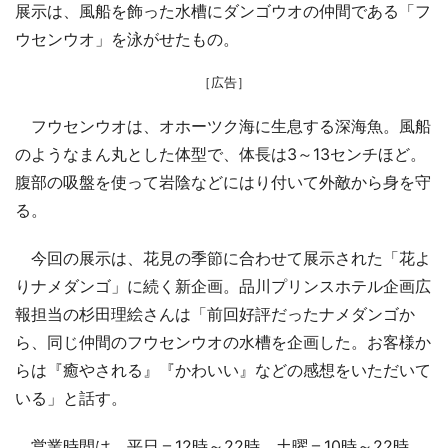
展示は、風船を飾った水槽にダンゴウオの仲間である「フ
ウセンウオ」を泳がせたもの。
［広告］
フウセンウオは、オホーツク海に生息する深海魚。風船
のようなまん丸とした体型で、体長は3～13センチほど。
腹部の吸盤を使って岩陰などにはり付いて外敵から身を守
る。
今回の展示は、花見の季節に合わせて展示された「花よ
りナメダンゴ」に続く新企画。品川プリンスホテル企画広
報担当の杉田理絵さんは「前回好評だったナメダンゴか
ら、同じ仲間のフウセンウオの水槽を企画した。お客様か
らは『癒やされる』『かわいい』などの感想をいただいて
いる」と話す。
営業時間は、平日＝12時～22時、土曜＝10時～22時、