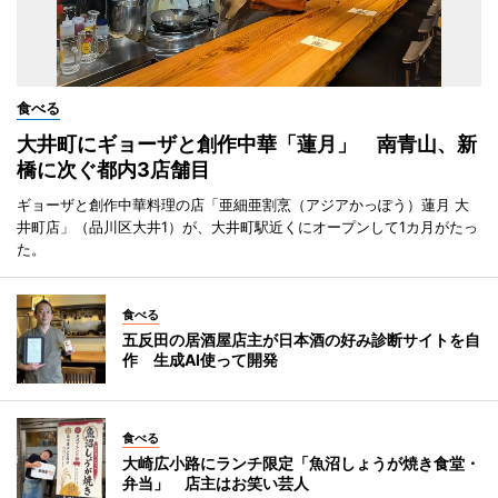
食べる
大井町にギョーザと創作中華「蓮月」 南青山、新
橋に次ぐ都内3店舗目
ギョーザと創作中華料理の店「亜細亜割烹（アジアかっぽう）蓮月 大
井町店」（品川区大井1）が、大井町駅近くにオープンして1カ月がたっ
た。
食べる
五反田の居酒屋店主が日本酒の好み診断サイトを自
作 生成AI使って開発
食べる
大崎広小路にランチ限定「魚沼しょうが焼き食堂・
弁当」 店主はお笑い芸人