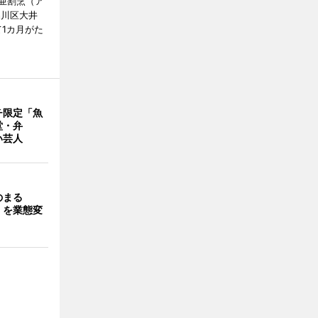
亜割烹（ア
品川区大井
1カ月がた
チ限定「魚
堂・弁
い芸人
のまる
」を業態変