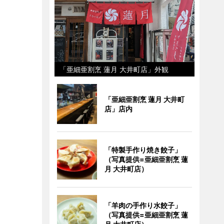
「亜細亜割烹 蓮月 大井町店」外観
「亜細亜割烹 蓮月 大井町
店」店内
「特製手作り焼き餃子」
（写真提供=亜細亜割烹 蓮
月 大井町店）
「羊肉の手作り水餃子」
（写真提供=亜細亜割烹 蓮