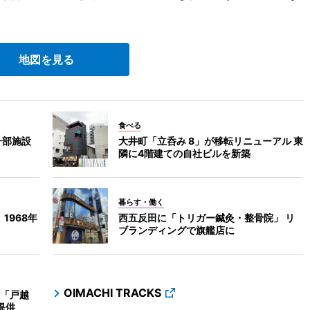
地図を見る
食べる
一部施設
大井町「立呑み 8」が移転リニューアル 東
隣に4階建ての自社ビルを新築
暮らす・働く
1968年
西五反田に「トリガー鍼灸・整骨院」 リ
ブランディングで旗艦店に
OIMACHI TRACKS
「戸越
提供