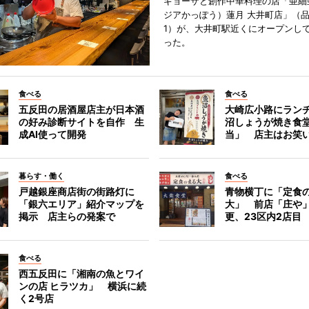
ギョーザと創作中華料理の店「亜細
ジアかっぽう）蓮月 大井町店」（
1）が、大井町駅近くにオープンして
った。
食べる
食べる
五反田の居酒屋店主が日本酒
大崎広小路にラン
の好み診断サイトを自作 生
沼しょうが焼き食
成AI使って開発
当」 店主はお笑
暮らす・働く
食べる
戸越銀座商店街の街路灯に
青物横丁に「定食
「銀六エリア」紹介マップを
大」 前店「庄や
掲示 店主らの発案で
更、23区内2店目
食べる
西五反田に「湘南の魚とワイ
ンの店 ヒラツカ」 横浜に続
く2号店