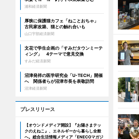
浦和経済新聞
厚狭に保護猫カフェ「ねことおちゃ」
古民家改築、猫との触れ合いも
山口宇部経済新聞
文花で学生企画の「すみだタウンミーテ
ィング」 4テーマで意見交換
すみだ経済新聞
沼津発祥の医学研究会「U-TECH」開催
へ 関係者らが沼津市長を表敬訪問
沼津経済新聞
プレスリリース
【オウンドメディア開設】『お陽さまテッ
クのえねこ』、エネルギーから暮らし全般
へ。総合生活情報メディア「ENECOマガジ