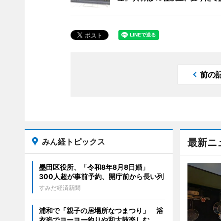
前の
みん経トピックス
最新ニ
墨田区役所、「令和8年8月8日婚」
300人超が事前予約、開庁前から長い列
すみだ経済新聞
浦和で「親子の居場所なつまつり」 浴
衣姿でヨーヨー釣りや和太鼓楽しむ