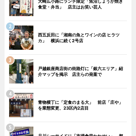
大崎広小路にランチ限定「魚沼しょうが焼き
食堂・弁当」 店主はお笑い芸人
西五反田に「湘南の魚とワインの店 ヒラツ
カ」 横浜に続く2号店
戸越銀座商店街の街路灯に「銀六エリア」紹
介マップを掲示 店主らの発案で
青物横丁に「定食のまる大」 前店「庄や」
を業態変更、23区内2店目
品川シーサイドに「市場食堂かねせい」 都