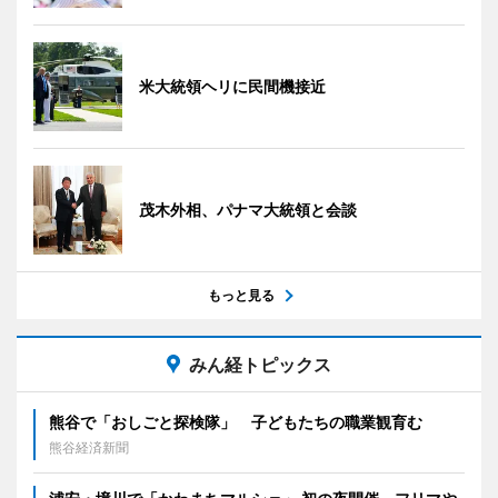
米大統領ヘリに民間機接近
茂木外相、パナマ大統領と会談
もっと見る
みん経トピックス
熊谷で「おしごと探検隊」 子どもたちの職業観育む
熊谷経済新聞