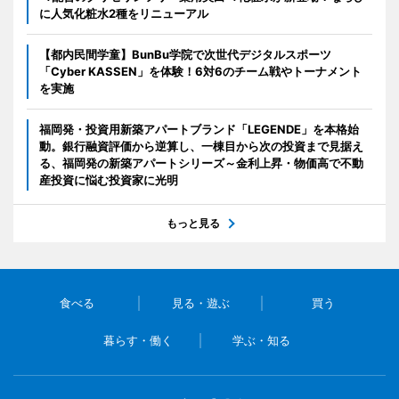
に人気化粧水2種をリニューアル
【都内民間学童】BunBu学院で次世代デジタルスポーツ
「Cyber KASSEN」を体験！6対6のチーム戦やトーナメント
を実施
福岡発・投資用新築アパートブランド「LEGENDE」を本格始
動。銀行融資評価から逆算し、一棟目から次の投資まで見据え
る、福岡発の新築アパートシリーズ～金利上昇・物価高で不動
産投資に悩む投資家に光明
もっと見る
食べる
見る・遊ぶ
買う
暮らす・働く
学ぶ・知る