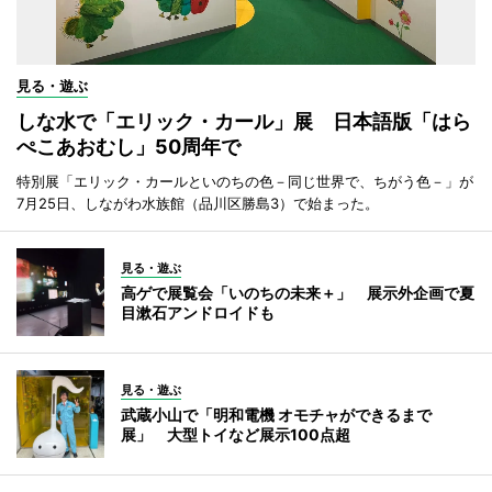
見る・遊ぶ
しな水で「エリック・カール」展 日本語版「はら
ぺこあおむし」50周年で
特別展「エリック・カールといのちの色－同じ世界で、ちがう色－」が
7月25日、しながわ水族館（品川区勝島3）で始まった。
見る・遊ぶ
高ゲで展覧会「いのちの未来＋」 展示外企画で夏
目漱石アンドロイドも
見る・遊ぶ
武蔵小山で「明和電機 オモチャができるまで
展」 大型トイなど展示100点超