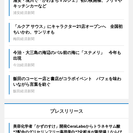
浦安・境川で「かわまちマルシェ」 初の夜開催、フリマや
キッチンカーなど
浦安経済新聞
「ルクア サウス」にキャラクター21店オープンへ 全国初
ちいかわ、サンリオも
梅田経済新聞
今治・大三島の海辺のバル前の海に「スナメリ」 今年も
出現
今治経済新聞
飯田のコーヒー店と書店がコラボイベント パフェを味わ
いながら言葉を紡ぐ
飯田経済新聞
プレスリリース
美容化学者「かずのすけ」開発CeraLaboからトラネキサム酸
*?配合のグリセリンフリー薬用美白*?化粧水が新登場！ならび