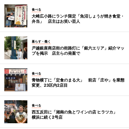
食べる
大崎広小路にランチ限定「魚沼しょうが焼き食堂・
弁当」 店主はお笑い芸人
暮らす・働く
戸越銀座商店街の街路灯に「銀六エリア」紹介マッ
プを掲示 店主らの発案で
食べる
青物横丁に「定食のまる大」 前店「庄や」を業態
変更、23区内2店目
食べる
西五反田に「湘南の魚とワインの店 ヒラツカ」
横浜に続く2号店