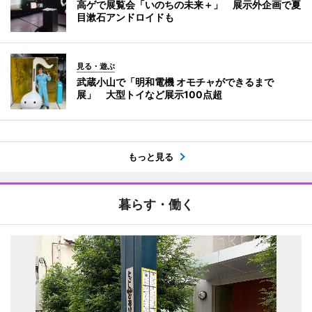
高ゲで展覧会「いのちの未来＋」 展示外企画で夏
目漱石アンドロイドも
見る・遊ぶ
武蔵小山で「明和電機 オモチャができるまで
展」 大型トイなど展示100点超
もっと見る
暮らす・働く