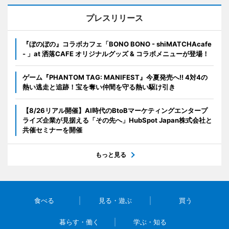
プレスリリース
『ぼのぼの』コラボカフェ「BONO BONO - shiMATCHAcafe
- 」at 洒落CAFE オリジナルグッズ & コラボメニューが登場！
ゲーム『PHANTOM TAG: MANIFEST』今夏発売へ!! 4対4の
熱い逃走と追跡！宝を奪い仲間を守る熱い駆け引き
【8/26リアル開催】AI時代のBtoBマーケティングエンタープ
ライズ企業が見据える「その先へ」HubSpot Japan株式会社と
共催セミナーを開催
もっと見る
食べる
見る・遊ぶ
買う
暮らす・働く
学ぶ・知る