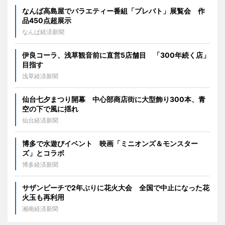
なんば高島屋でバラエティー番組「プレバト」展覧会 作
品450点超展示
なんば経済新聞
伊良コーラ、浅草観音前に直営5店舗目 「300年続く店」
目指す
浅草経済新聞
仙台七夕まつり開幕 中心部商店街に大型飾り300本、青
空の下で風に揺れ
仙台経済新聞
博多で水遊びイベント 映画「ミニオンズ＆モンスター
ズ」とコラボ
博多経済新聞
サザンビーチで2年ぶりに花火大会 全国で中止になった花
火玉も再利用
湘南経済新聞