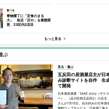
食べる
青物横丁に「定食のまる
大」 前店「庄や」を業態変
更、23区内2店目
もっと見る
遊ぶ
見る・遊ぶ
五反田の居酒屋店主が日
み診断サイトを自作 生成
て開発
日本酒居酒屋「SAKE story（サケ
ー）」（品川区西五反田2）の店主
さんが7月15日、自分好みの日本酒
無料ウェブサービス「日本酒三角チ