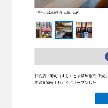
「寿司と居酒屋割烹 正光」店内
和食店「寿司（すし）と居酒屋割烹 正光」（品
本線青物横丁駅近くにオープンした。