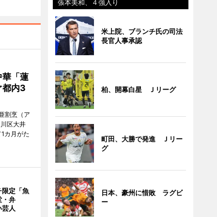
張本美和、４強入り
米上院、ブランチ氏の司法
長官人事承認
中華「蓮
都内3
柏、開幕白星 Ｊリーグ
亜割烹（ア
品川区大井
1カ月がた
町田、大勝で発進 Ｊリー
グ
チ限定「魚
日本、豪州に惜敗 ラグビ
堂・弁
ー
い芸人