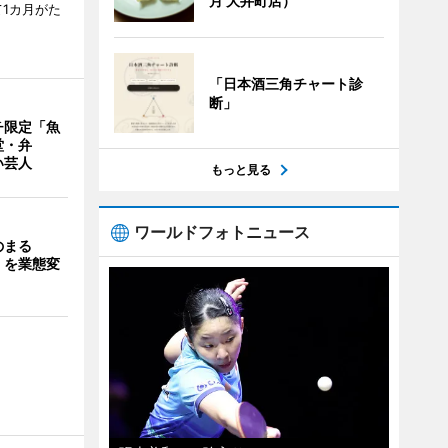
月 大井町店）
1カ月がた
「日本酒三角チャート診
断」
チ限定「魚
堂・弁
い芸人
もっと見る
ワールドフォトニュース
のまる
」を業態変