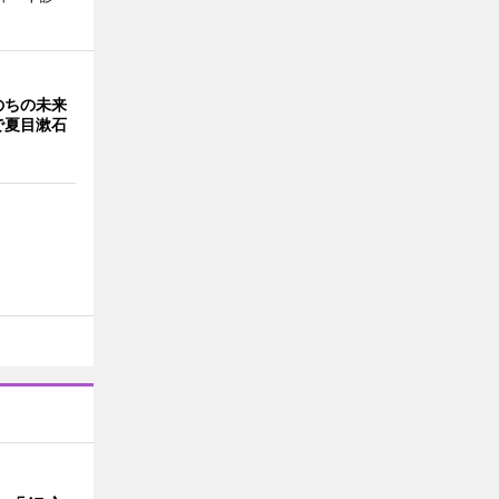
のちの未来
で夏目漱石