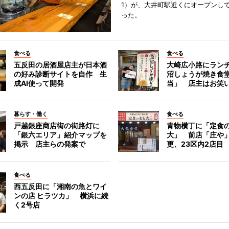
1）が、大井町駅近くにオープンして
った。
食べる
食べる
五反田の居酒屋店主が日本酒
大崎広小路にラン
の好み診断サイトを自作 生
沼しょうが焼き食
成AI使って開発
当」 店主はお笑
暮らす・働く
食べる
戸越銀座商店街の街路灯に
青物横丁に「定食
「銀六エリア」紹介マップを
大」 前店「庄や
掲示 店主らの発案で
更、23区内2店目
食べる
西五反田に「湘南の魚とワイ
ンの店 ヒラツカ」 横浜に続
く2号店