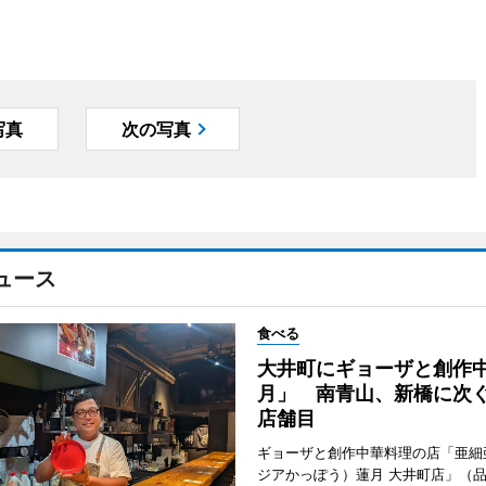
写真
次の写真
ュース
食べる
大井町にギョーザと創作
月」 南青山、新橋に次ぐ
店舗目
ギョーザと創作中華料理の店「亜細
ジアかっぽう）蓮月 大井町店」（