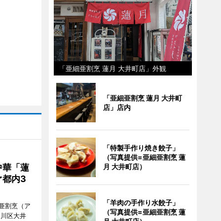
「亜細亜割烹 蓮月 大井町店」外観
「亜細亜割烹 蓮月 大井町
店」店内
「特製手作り焼き餃子」
（写真提供=亜細亜割烹 蓮
中華「蓮
月 大井町店）
都内3
「羊肉の手作り水餃子」
亜割烹（ア
（写真提供=亜細亜割烹 蓮
品川区大井