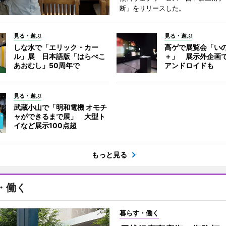
断」をリリースした。
見る・遊ぶ
見る・遊ぶ
しな水で「エリック・カー
高ゲで展覧会「い
ル」展 日本語版「はらぺこ
＋」 展示外企画
あおむし」50周年で
アンドロイドも
見る・遊ぶ
武蔵小山で「明和電機 オモチ
ャができるまで展」 大型ト
イなど展示100点超
もっと見る
・働く
暮らす・働く