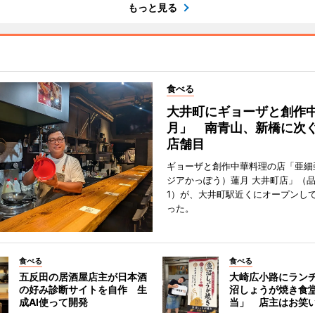
もっと見る
食べる
大井町にギョーザと創作
月」 南青山、新橋に次ぐ
店舗目
ギョーザと創作中華料理の店「亜細
ジアかっぽう）蓮月 大井町店」（
1）が、大井町駅近くにオープンして
った。
食べる
食べる
五反田の居酒屋店主が日本酒
大崎広小路にラン
の好み診断サイトを自作 生
沼しょうが焼き食
成AI使って開発
当」 店主はお笑