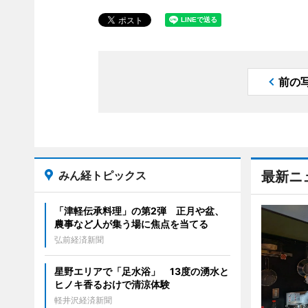
前の
みん経トピックス
最新ニ
「津軽伝承料理」の第2弾 正月や盆、
農事など人が集う場に焦点を当てる
弘前経済新聞
星野エリアで「足水浴」 13度の湧水と
ヒノキ香るおけで清涼体験
軽井沢経済新聞