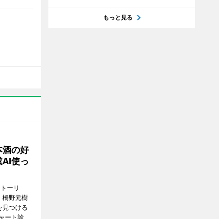
もっと見る
本酒の好
AI使っ
ストーリ
、橋野元樹
を見つける
ャート診