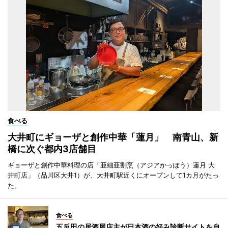
食べる
大井町にギョーザと創作中華「蓮月」 南青山、新
橋に次ぐ都内3店舗目
ギョーザと創作中華料理の店「亜細亜割烹（アジアかっぽう）蓮月 大
井町店」（品川区大井1）が、大井町駅近くにオープンして1カ月がたっ
た。
食べる
五反田の居酒屋店主が日本酒の好み診断サイトを自