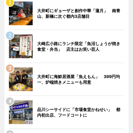
大井町にギョーザと創作中華「蓮月」 南青
山、新橋に次ぐ都内3店舗目
大崎広小路にランチ限定「魚沼しょうが焼き
食堂・弁当」 店主はお笑い芸人
大井町に海鮮居酒屋「魚えもん」 399円均
一、炉端焼きメニューも用意
品川シーサイドに「市場食堂かねせい」 都
内初出店、フードコートに