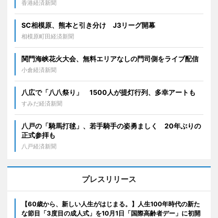
香港経済新聞
SC相模原、熊本と引き分け J3リーグ開幕
相模原町田経済新聞
関門海峡花火大会、無料エリアなしの門司側をライブ配信
小倉経済新聞
八広で「八八祭り」 1500人が提灯行列、多幸アートも
すみだ経済新聞
八戸の「騎馬打毬」、若手騎手の姿勇ましく 20年ぶりの
正式参拝も
八戸経済新聞
プレスリリース
【60歳から、新しい人生がはじまる。】人生100年時代の新た
な節目「3度目の成人式」を10月1日「国際高齢者デー」に初開