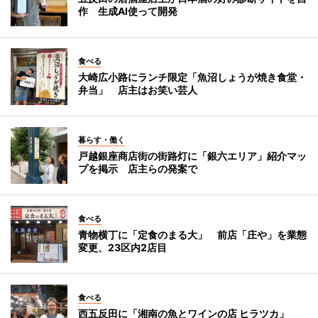
作 生成AI使って開発
食べる
大崎広小路にランチ限定「魚沼しょうが焼き食堂・
弁当」 店主はお笑い芸人
暮らす・働く
戸越銀座商店街の街路灯に「銀六エリア」紹介マッ
プを掲示 店主らの発案で
食べる
青物横丁に「定食のまる大」 前店「庄や」を業態
変更、23区内2店目
食べる
西五反田に「湘南の魚とワインの店 ヒラツカ」