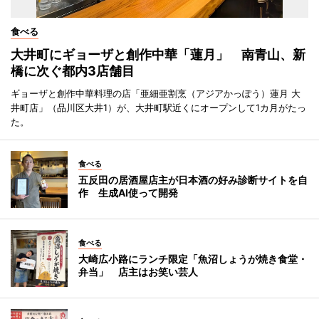
食べる
大井町にギョーザと創作中華「蓮月」 南青山、新
橋に次ぐ都内3店舗目
ギョーザと創作中華料理の店「亜細亜割烹（アジアかっぽう）蓮月 大
井町店」（品川区大井1）が、大井町駅近くにオープンして1カ月がたっ
た。
食べる
五反田の居酒屋店主が日本酒の好み診断サイトを自
作 生成AI使って開発
食べる
大崎広小路にランチ限定「魚沼しょうが焼き食堂・
弁当」 店主はお笑い芸人