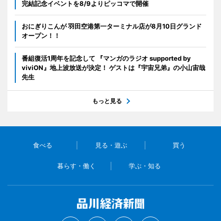
完結記念イベントを8/9よりピッコマで開催
おにぎりこんが 羽田空港第一ターミナル店が8月10日グランド
オープン！！
番組復活1周年を記念して 『マンガのラジオ supported by
viviON』地上波放送が決定！ ゲストは『宇宙兄弟』の小山宙哉
先生
もっと見る
食べる
見る・遊ぶ
買う
暮らす・働く
学ぶ・知る