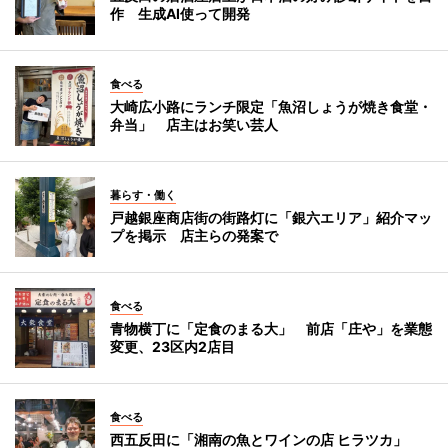
作 生成AI使って開発
食べる
大崎広小路にランチ限定「魚沼しょうが焼き食堂・
弁当」 店主はお笑い芸人
暮らす・働く
戸越銀座商店街の街路灯に「銀六エリア」紹介マッ
プを掲示 店主らの発案で
食べる
青物横丁に「定食のまる大」 前店「庄や」を業態
変更、23区内2店目
食べる
西五反田に「湘南の魚とワインの店 ヒラツカ」