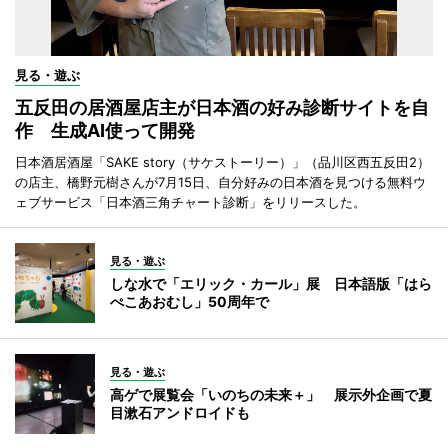
見る・遊ぶ
五反田の居酒屋店主が日本酒の好み診断サイトを自
作 生成AI使って開発
日本酒居酒屋「SAKE story（サケストーリー）」（品川区西五反田2）
の店主、橋野元樹さんが7月15日、自分好みの日本酒を見つける無料ウ
ェブサービス「日本酒三角チャート診断」をリリースした。
見る・遊ぶ
しな水で「エリック・カール」展 日本語版「はら
ぺこあおむし」50周年で
見る・遊ぶ
高ゲで展覧会「いのちの未来＋」 展示外企画で夏
目漱石アンドロイドも