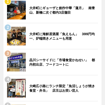
大井町にギョーザと創作中華「蓮月」 南青
山、新橋に次ぐ都内3店舗目
大井町に海鮮居酒屋「魚えもん」 399円均
一、炉端焼きメニューも用意
品川シーサイドに「市場食堂かねせい」 都
内初出店、フードコートに
大崎広小路にランチ限定「魚沼しょうが焼き
食堂・弁当」 店主はお笑い芸人