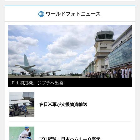
ワールドフォトニュース
Ｐ１哨戒機、ジブチへ出発
在日米軍が支援物資輸送
プロ野球・日本ハム１―０楽天