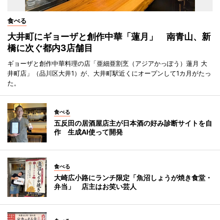
食べる
大井町にギョーザと創作中華「蓮月」 南青山、新
橋に次ぐ都内3店舗目
ギョーザと創作中華料理の店「亜細亜割烹（アジアかっぽう）蓮月 大
井町店」（品川区大井1）が、大井町駅近くにオープンして1カ月がたっ
た。
食べる
五反田の居酒屋店主が日本酒の好み診断サイトを自
作 生成AI使って開発
食べる
大崎広小路にランチ限定「魚沼しょうが焼き食堂・
弁当」 店主はお笑い芸人