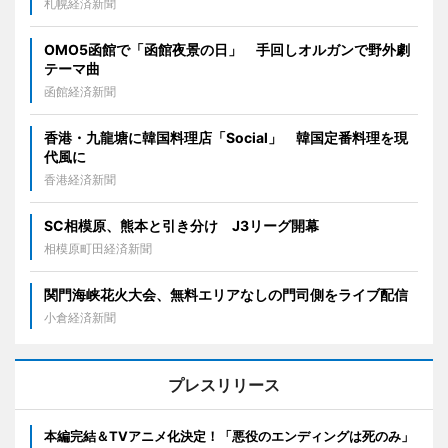
札幌経済新聞
OMO5函館で「函館夜景の日」 手回しオルガンで野外劇
テーマ曲
函館経済新聞
香港・九龍塘に韓国料理店「Social」 韓国定番料理を現
代風に
香港経済新聞
SC相模原、熊本と引き分け J3リーグ開幕
相模原町田経済新聞
関門海峡花火大会、無料エリアなしの門司側をライブ配信
小倉経済新聞
プレスリリース
本編完結＆TVアニメ化決定！「悪役のエンディングは死のみ」