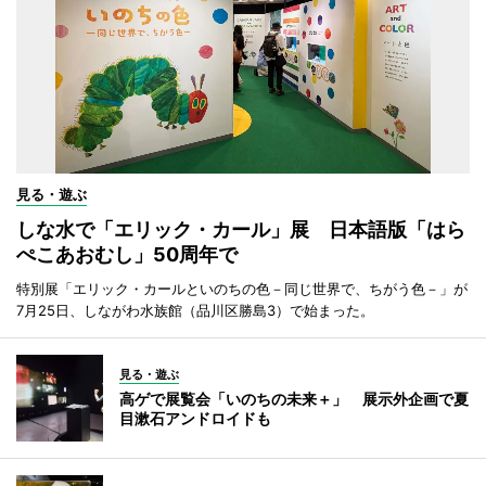
見る・遊ぶ
しな水で「エリック・カール」展 日本語版「はら
ぺこあおむし」50周年で
特別展「エリック・カールといのちの色－同じ世界で、ちがう色－」が
7月25日、しながわ水族館（品川区勝島3）で始まった。
見る・遊ぶ
高ゲで展覧会「いのちの未来＋」 展示外企画で夏
目漱石アンドロイドも