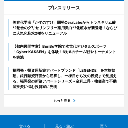
プレスリリース
美容化学者「かずのすけ」開発CeraLaboからトラネキサム酸
*?配合のグリセリンフリー薬用美白*?化粧水が新登場！ならび
に人気化粧水2種をリニューアル
【都内民間学童】BunBu学院で次世代デジタルスポーツ
「Cyber KASSEN」を体験！6対6のチーム戦やトーナメント
を実施
福岡発・投資用新築アパートブランド「LEGENDE」を本格始
動。銀行融資評価から逆算し、一棟目から次の投資まで見据え
る、福岡発の新築アパートシリーズ～金利上昇・物価高で不動
産投資に悩む投資家に光明
もっと見る
食べる
見る・遊ぶ
買う