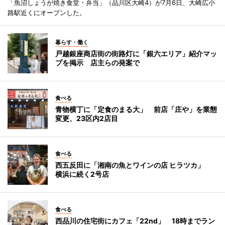
「魚沼しょうが焼き食堂・弁当」（品川区大崎4）が7月6日、大崎広小
路駅近くにオープンした。
暮らす・働く
戸越銀座商店街の街路灯に「銀六エリア」紹介マッ
プを掲示 店主らの発案で
食べる
青物横丁に「定食のまる大」 前店「庄や」を業態
変更、23区内2店目
食べる
西五反田に「湘南の魚とワインの店 ヒラツカ」
横浜に続く2号店
食べる
西品川の住宅街にカフェ「22nd」 18時までラン