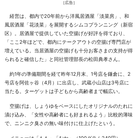
［広告］
経営は、都内で20年前から洋風居酒屋「淡菜房」、和
風居酒屋「花淡菜」を展開するシムコプランニング（新宿
区）。居酒屋で提供していた空揚げが好評を得ており、
「ここ2年ほどで、都内にテークアウトの空揚げ専門店が
増えている。当居酒屋の空揚げも十分お客さまの支持が得
られると確信した」と同社管理部長の松田典孝さん。
約1年の準備期間を経て昨年12月末、1号店を鎌倉に、2
号店を阿佐ヶ谷（4月）に出店し、武蔵小山店は3号店に
当たる。ターゲットは子どもから高齢者まで幅広い。
空揚げは、しょうゆをベースにしたオリジナルのたれに
漬け込み、「女性や高齢者にも好まれるよう」比較的薄味
で、ニンニク臭さの無い味付けに仕上げたという。
メニューは「もも」「むね」（100グラム240円）、