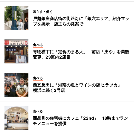
暮らす・働く
戸越銀座商店街の街路灯に「銀六エリア」紹介マッ
プを掲示 店主らの発案で
食べる
青物横丁に「定食のまる大」 前店「庄や」を業態
変更、23区内2店目
食べる
西五反田に「湘南の魚とワインの店 ヒラツカ」
横浜に続く2号店
食べる
西品川の住宅街にカフェ「22nd」 18時までラン
チメニューを提供