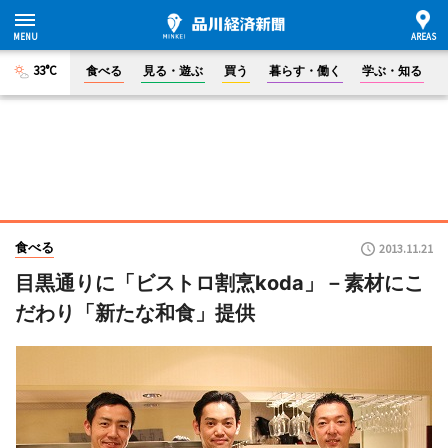
33°C
食べる
見る・遊ぶ
買う
暮らす・働く
学ぶ・知る
食べる
2013.11.21
目黒通りに「ビストロ割烹koda」－素材にこ
だわり「新たな和食」提供