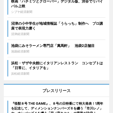
映画「ハチミツとクローバー」デジタル版、渋谷でリバイ
バル上映
シブヤ経済新聞
沼津の小中学生が地域情報誌「うらっち」制作へ プロ講
座で表現力磨く
沼津経済新聞
池袋にみそラーメン専門店「萬馬軒」 池袋2店舗目
池袋経済新聞
浜松・ザザ中央館にイタリアンレストラン コンセプトは
「日常に、イタリアを」
浜松経済新聞
プレスリリース
『怪獣８号 THE GAME』、８号の日特番にて特大発表！1周年
を記念して、ディメンションナンバーズ６を纏う「市川レノ」