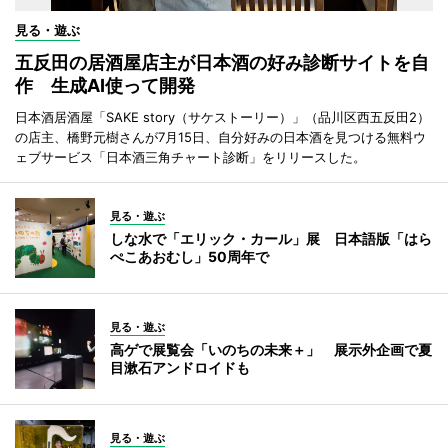
見る・遊ぶ
五反田の居酒屋店主が日本酒の好み診断サイトを自
作 生成AI使って開発
日本酒居酒屋「SAKE story（サケストーリー）」（品川区西五反田2）
の店主、橋野元樹さんが7月15日、自分好みの日本酒を見つける無料ウ
ェブサービス「日本酒三角チャート診断」をリリースした。
見る・遊ぶ
しな水で「エリック・カール」展 日本語版「はら
ぺこあおむし」50周年で
見る・遊ぶ
高ゲで展覧会「いのちの未来＋」 展示外企画で夏
目漱石アンドロイドも
見る・遊ぶ