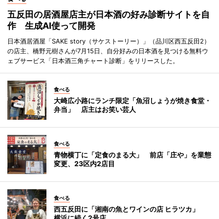
五反田の居酒屋店主が日本酒の好み診断サイトを自
作 生成AI使って開発
日本酒居酒屋「SAKE story（サケストーリー）」（品川区西五反田2）
の店主、橋野元樹さんが7月15日、自分好みの日本酒を見つける無料ウ
ェブサービス「日本酒三角チャート診断」をリリースした。
食べる
大崎広小路にランチ限定「魚沼しょうが焼き食堂・
弁当」 店主はお笑い芸人
食べる
青物横丁に「定食のまる大」 前店「庄や」を業態
変更、23区内2店目
食べる
西五反田に「湘南の魚とワインの店 ヒラツカ」
横浜に続く2号店