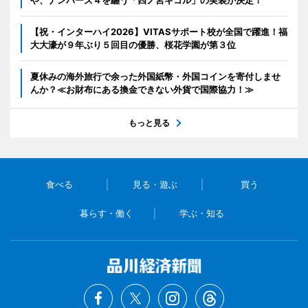
や、ナンバーズ４を纏う「四ノ宮キコル」の実装が決定！
【祝・インターハイ2026】VITASサポート校が全国で躍進！福
大大濠が９年ぶり５回目の優勝、桜花学園が第３位
夏休みの海外旅行で余った外国紙幣・外国コインを寄付しませ
んか？≪お財布にある換金できない外貨で国際協力！≫
もっと見る
食べる
見る・遊ぶ
買う
暮らす・働く
学ぶ・知る