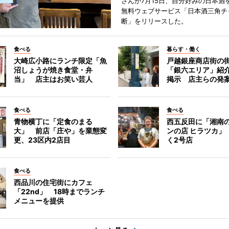
さんが7月15日、自分好みの日本酒
無料ウェブサービス「日本酒三角チ
断」をリリースした。
食べる
暮らす・働く
大崎広小路にランチ限定「魚
戸越銀座商店街の
沼しょうが焼き食堂・弁
「銀六エリア」紹
当」 店主はお笑い芸人
掲示 店主らの発
食べる
食べる
青物横丁に「定食のまる
西五反田に「湘南
大」 前店「庄や」を業態変
ンの店 ヒラツカ」
更、23区内2店目
く2号店
食べる
西品川の住宅街にカフェ
「22nd」 18時までランチ
メニューを提供