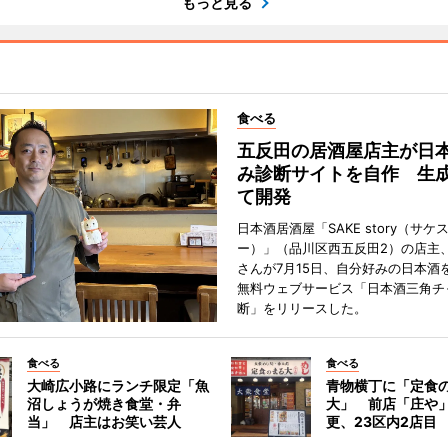
もっと見る
食べる
五反田の居酒屋店主が日
み診断サイトを自作 生成
て開発
日本酒居酒屋「SAKE story（サケ
ー）」（品川区西五反田2）の店主
さんが7月15日、自分好みの日本酒
無料ウェブサービス「日本酒三角チ
断」をリリースした。
食べる
食べる
大崎広小路にランチ限定「魚
青物横丁に「定食
沼しょうが焼き食堂・弁
大」 前店「庄や
当」 店主はお笑い芸人
更、23区内2店目