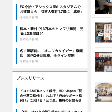
FC今治・アシックス里山スタジアムで
お披露目会 収容人数約1.7倍に「成長」
今治経済新聞
松本・新村で13万本のヒマワリ満開 見
頃は3週間ほど
松本経済新聞
名古屋駅前に「オニツカタイガー」旗艦
店 国内2番目規模、全ライン展開
名駅経済新聞
プレスリリース
ドコモSMTBネット銀行、HDI-Japan「問
合せ窓口格付け」および「Webサポート格
付け」における「三つ星」獲得のお知らせ
【SBIいきいき少短】仙台にビジネスセンタ