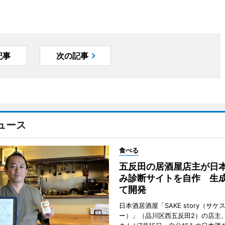
記事
次の記事
ュース
食べる
五反田の居酒屋店主が日
み診断サイトを自作 生成
て開発
日本酒居酒屋「SAKE story（サケ
ー）」（品川区西五反田2）の店主