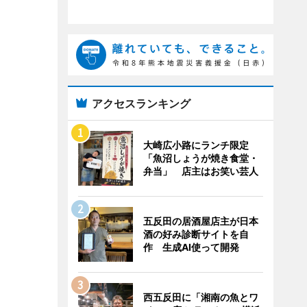
アクセスランキング
大崎広小路にランチ限定
「魚沼しょうが焼き食堂・
弁当」 店主はお笑い芸人
五反田の居酒屋店主が日本
酒の好み診断サイトを自
作 生成AI使って開発
西五反田に「湘南の魚とワ