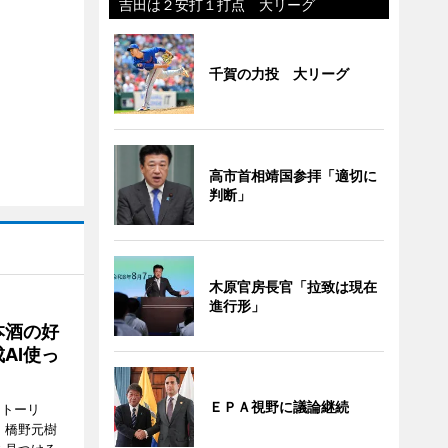
吉田は２安打１打点 大リーグ
千賀の力投 大リーグ
高市首相靖国参拝「適切に
判断」
木原官房長官「拉致は現在
進行形」
本酒の好
AI使っ
ＥＰＡ視野に議論継続
ストーリ
、橋野元樹