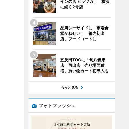
インの店 ヒラツカ」 横浜
に続く2号店
品川シーサイドに「市場食
堂かねせい」 都内初出
店、フードコートに
五反田TOCに「旬八青果
店」再出店 売り場面積
増、買い物カート初導入も
もっと見る
フォトフラッシュ