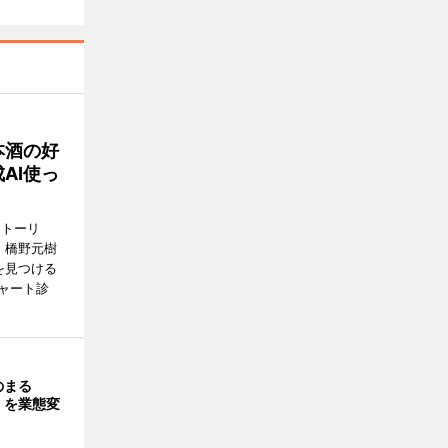
本酒の好
AI使っ
ストーリ
、橋野元樹
を見つける
ャート診
のまる
」を業態変