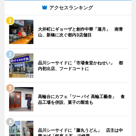
アクセスランキング
大井町にギョーザと創作中華「蓮月」 南青
山、新橋に次ぐ都内3店舗目
品川シーサイドに「市場食堂かねせい」 都
内初出店、フードコートに
高輪台にカフェ「ツー バイ 高輪工藝舎」 食
品工場を併設、菓子の製造も
品川シーサイドに「藤丸うどん」 店主は中
華そば「銀座 八五」で修業