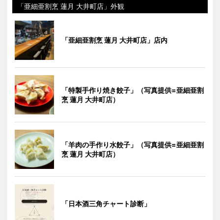
「亜細亜割烹 蓮月 大井町店」外観
「亜細亜割烹 蓮月 大井町店」店内
「特製手作り焼き餃子」（写真提供=亜細亜割
烹 蓮月 大井町店）
「羊肉の手作り水餃子」（写真提供=亜細亜割
烹 蓮月 大井町店）
「日本酒三角チャート診断」