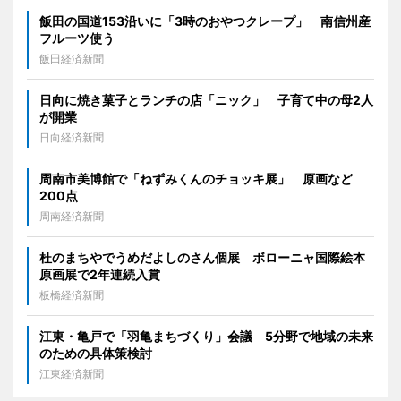
飯田の国道153沿いに「3時のおやつクレープ」 南信州産
フルーツ使う
飯田経済新聞
日向に焼き菓子とランチの店「ニック」 子育て中の母2人
が開業
日向経済新聞
周南市美博館で「ねずみくんのチョッキ展」 原画など
200点
周南経済新聞
杜のまちやでうめだよしのさん個展 ボローニャ国際絵本
原画展で2年連続入賞
板橋経済新聞
江東・亀戸で「羽亀まちづくり」会議 5分野で地域の未来
のための具体策検討
江東経済新聞