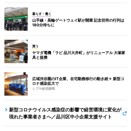
暮らす・働く
山手線・高輪ゲートウェイ駅が開業 記念切符の行列は
180分待ちに
買う
ヤマダ電機「ラビ 品川大井町」がリニューアル 大塚家
具と提携
広域渋谷圏のIT企業、在宅勤務移行の動き続々 新型コ
ロナ感染拡大で
シブヤ経済新聞
新型コロナウイルス感染症の影響で経営環境に変化が
現れた事業者さまへ／品川区中小企業支援サイト