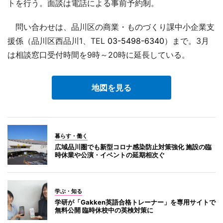
トを行う。面談は電話による事前予約制。
問い合わせは、品川区の商業・ものづくり課中小企業支
援係（品川区西品川1、TEL
03-5498-6340
）まで。3月
は相談窓口受付時間を9時～20時に延長している。
地図を見る
暮らす・働く
広域品川圏でも新型コロナ感染防止対策強化 施設の臨
時休業や公演・イベントの延期相次ぐ
学ぶ・知る
学研が「Gakken英語合格トレーナー」を専用サイトで
無料公開 臨時休校中の英検対策に