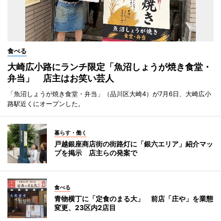
食べる
大崎広小路にランチ限定「魚沼しょうが焼き食堂・
弁当」 店主はお笑い芸人
「魚沼しょうが焼き食堂・弁当」（品川区大崎4）が7月6日、大崎広小
路駅近くにオープンした。
暮らす・働く
戸越銀座商店街の街路灯に「銀六エリア」紹介マッ
プを掲示 店主らの発案で
食べる
青物横丁に「定食のまる大」 前店「庄や」を業態
変更、23区内2店目