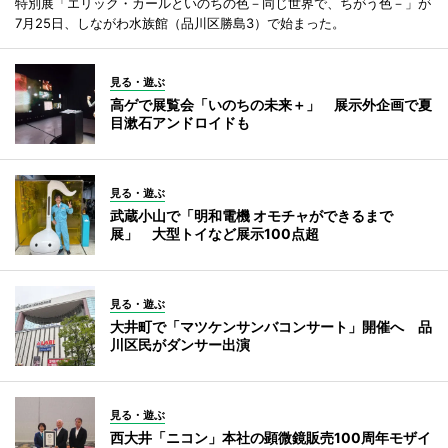
特別展「エリック・カールといのちの色－同じ世界で、ちがう色－」が
7月25日、しながわ水族館（品川区勝島3）で始まった。
見る・遊ぶ
高ゲで展覧会「いのちの未来＋」 展示外企画で夏
目漱石アンドロイドも
見る・遊ぶ
武蔵小山で「明和電機 オモチャができるまで
展」 大型トイなど展示100点超
見る・遊ぶ
大井町で「マツケンサンバコンサート」開催へ 品
川区民がダンサー出演
見る・遊ぶ
西大井「ニコン」本社の顕微鏡販売100周年モザイ