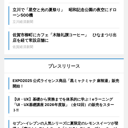
立川で「星空と光の夏祭り」 昭和記念公園の夜空にドロ
ーン500機
立川経済新聞
佐賀市柳町にカフェ「木陰礼讃コーヒー」 ひなまつり出
店を経て常設店舗に
佐賀経済新聞
プレスリリース
EXPO2025 公式ライセンス商品「黒ミャクミャク 麻辣湯」販売
開始！
【UI・UX】基礎から実務までを体系的に学ぶ！eラーニング
「UI・UX基礎講座 2026年度版」（全12回）の販売をスター
ト!!
セブン‐イレブンの人気シリーズに夏限定のレモンスイーツが登