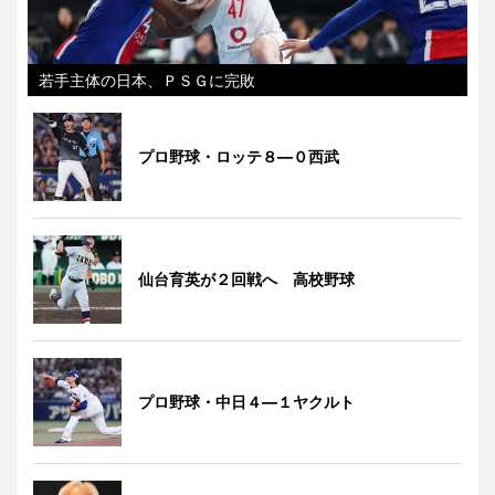
若手主体の日本、ＰＳＧに完敗
プロ野球・ロッテ８―０西武
仙台育英が２回戦へ 高校野球
プロ野球・中日４―１ヤクルト