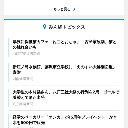
もっと見る
みん経トピックス
厚狭に保護猫カフェ「ねことおちゃ」 古民家改築、猫と
の触れ合いも
山口宇部経済新聞
新江ノ島水族館、藤沢市立学校に「えのすい大解剖図鑑」
寄贈
湘南経済新聞
大学生の木村栞さん、八戸三社大祭の行列を2周 ゴールで
着替えてまた出発
八戸経済新聞
経堂のベーカリー「オンカ」が15周年プレイベント かき
氷を500円で販売