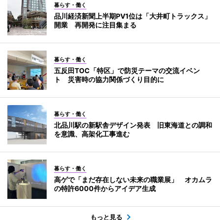
暮らす・働く
品川経済新聞上半期PV1位は「大井町トラックス」
開業 再開発に注目集まる
暮らす・働く
五反田TOC「特区」で防災テーマの交流イベン
ト 災害時の協力関係づくり目的に
暮らす・働く
北品川駅の新駅舎デザイン発表 旧東海道との調和
を意識、高架化工事進む
暮らす・働く
高ゲで「まだ存在しない未来の職業展」 オカムラ
の特許6000件からアイデア生成
もっと見る