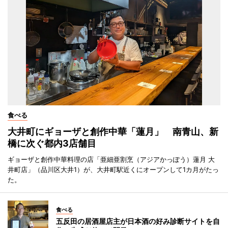
食べる
大井町にギョーザと創作中華「蓮月」 南青山、新
橋に次ぐ都内3店舗目
ギョーザと創作中華料理の店「亜細亜割烹（アジアかっぽう）蓮月 大
井町店」（品川区大井1）が、大井町駅近くにオープンして1カ月がたっ
た。
食べる
五反田の居酒屋店主が日本酒の好み診断サイトを自