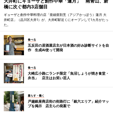
大井町にギョーザと創作中華「蓮月」 南青山、新
橋に次ぐ都内3店舗目
ギョーザと創作中華料理の店「亜細亜割烹（アジアかっぽう）蓮月 大
井町店」（品川区大井1）が、大井町駅近くにオープンして1カ月がたっ
た。
食べる
五反田の居酒屋店主が日本酒の好み診断サイトを自
作 生成AI使って開発
食べる
大崎広小路にランチ限定「魚沼しょうが焼き食堂・
弁当」 店主はお笑い芸人
暮らす・働く
戸越銀座商店街の街路灯に「銀六エリア」紹介マッ
プを掲示 店主らの発案で