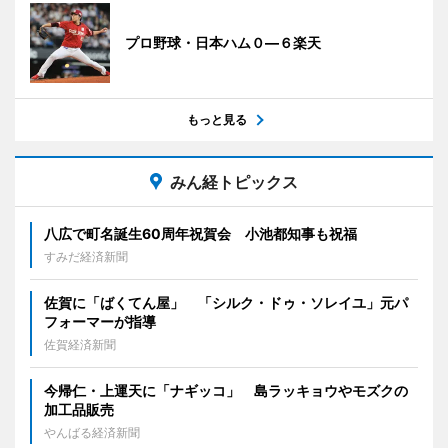
プロ野球・日本ハム０―６楽天
もっと見る
みん経トピックス
八広で町名誕生60周年祝賀会 小池都知事も祝福
すみだ経済新聞
佐賀に「ばくてん屋」 「シルク・ドゥ・ソレイユ」元パ
フォーマーが指導
佐賀経済新聞
今帰仁・上運天に「ナギッコ」 島ラッキョウやモズクの
加工品販売
やんばる経済新聞