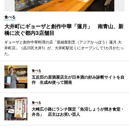
食べる
大井町にギョーザと創作中華「蓮月」 南青山、新
橋に次ぐ都内3店舗目
ギョーザと創作中華料理の店「亜細亜割烹（アジアかっぽう）蓮月 大
井町店」（品川区大井1）が、大井町駅近くにオープンして1カ月がたっ
た。
食べる
五反田の居酒屋店主が日本酒の好み診断サイトを自
作 生成AI使って開発
食べる
大崎広小路にランチ限定「魚沼しょうが焼き食堂・
弁当」 店主はお笑い芸人