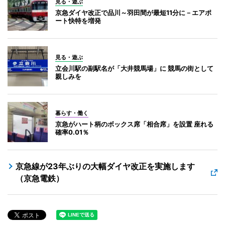
見る・遊ぶ
京急ダイヤ改正で品川～羽田間が最短11分に－エアポ
ート快特を増発
見る・遊ぶ
立会川駅の副駅名が「大井競馬場」に 競馬の街として
親しみを
暮らす・働く
京急がハート柄のボックス席「相合席」を設置 座れる
確率0.01％
京急線が23年ぶりの大幅ダイヤ改正を実施します
（京急電鉄）