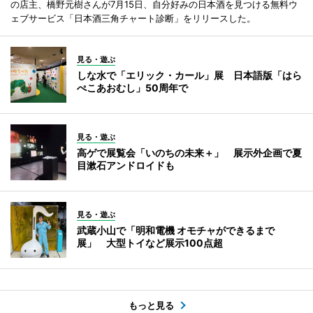
の店主、橋野元樹さんが7月15日、自分好みの日本酒を見つける無料ウ
ェブサービス「日本酒三角チャート診断」をリリースした。
見る・遊ぶ
しな水で「エリック・カール」展 日本語版「はら
ぺこあおむし」50周年で
見る・遊ぶ
高ゲで展覧会「いのちの未来＋」 展示外企画で夏
目漱石アンドロイドも
見る・遊ぶ
武蔵小山で「明和電機 オモチャができるまで
展」 大型トイなど展示100点超
もっと見る