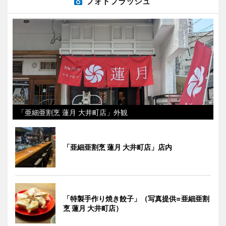
フォトフラッシュ
「亜細亜割烹 蓮月 大井町店」外観
「亜細亜割烹 蓮月 大井町店」店内
「特製手作り焼き餃子」（写真提供=亜細亜割
烹 蓮月 大井町店）