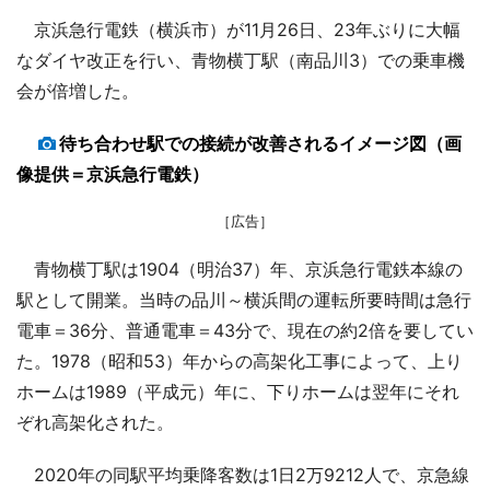
京浜急行電鉄（横浜市）が11月26日、23年ぶりに大幅
なダイヤ改正を行い、青物横丁駅（南品川3）での乗車機
会が倍増した。
待ち合わせ駅での接続が改善されるイメージ図（画
像提供＝京浜急行電鉄）
［広告］
青物横丁駅は1904（明治37）年、京浜急行電鉄本線の
駅として開業。当時の品川～横浜間の運転所要時間は急行
電車＝36分、普通電車＝43分で、現在の約2倍を要してい
た。1978（昭和53）年からの高架化工事によって、上り
ホームは1989（平成元）年に、下りホームは翌年にそれ
ぞれ高架化された。
2020年の同駅平均乗降客数は1日2万9212人で、京急線