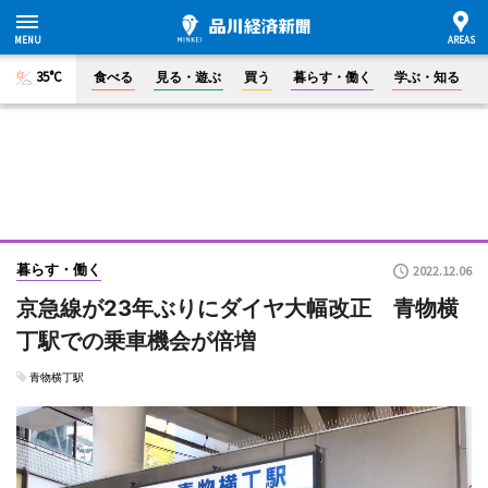
35°C
食べる
見る・遊ぶ
買う
暮らす・働く
学ぶ・知る
暮らす・働く
2022.12.06
京急線が23年ぶりにダイヤ大幅改正 青物横
丁駅での乗車機会が倍増
青物横丁駅