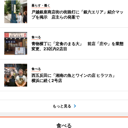
暮らす・働く
戸越銀座商店街の街路灯に「銀六エリア」紹介マッ
プを掲示 店主らの発案で
食べる
青物横丁に「定食のまる大」 前店「庄や」を業態
変更、23区内2店目
食べる
西五反田に「湘南の魚とワインの店 ヒラツカ」
横浜に続く2号店
もっと見る
食べる