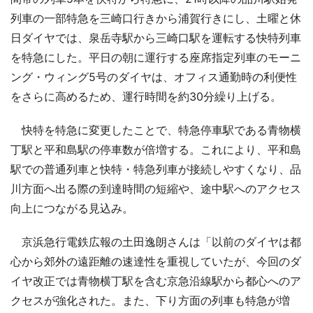
列車の一部特急を三崎口行きから浦賀行きにし、土曜と休
日ダイヤでは、泉岳寺駅から三崎口駅を運転する快特列車
を特急にした。平日の朝に運行する座席指定列車のモーニ
ング・ウィング5号のダイヤは、オフィス通勤時の利便性
をさらに高めるため、運行時間を約30分繰り上げる。
快特を特急に変更したことで、特急停車駅である青物横
丁駅と平和島駅の停車数が倍増する。これにより、平和島
駅での普通列車と快特・特急列車が接続しやすくなり、品
川方面へ出る際の到達時間の短縮や、途中駅へのアクセス
向上につながる見込み。
京浜急行電鉄広報の土田逸朗さんは「以前のダイヤは都
心から郊外の遠距離の速達性を重視していたが、今回のダ
イヤ改正では青物横丁駅を含む京急沿線駅から都心へのア
クセスが強化された。また、下り方面の列車も特急が増