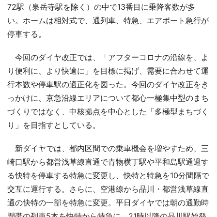
72駅（泉岳寺駅を除く）の中で13番目に乗降客数が多
い。ホームは相対式で、通列車、特急、エアポート急行が
停車する。
今回のダイヤ改正では、「アフターコロナの沿線を、よ
り便利に、より快適に」を目標に掲げ、需要に合わせて運
行本数や停車駅の適正化を図った。今回のダイヤ改正をき
っかけに、京急沿線エリアについて都心一極集中型のまち
づくりではなく、中核拠点を中心とした「多極型まちづく
り」を目指すとしている。
新ダイヤでは、都内区間での乗車機会を増やすため、三
崎口駅から都営浅草線直通で青物横丁駅や平和島駅通過す
る快特を停車する特急に変更し、快特と特急を10分間隔で
交互に運行する。さらに、空港線から品川・都営浅草線直
通の快特の一部を特急に変更。平日ダイヤでは朝の通勤時
間帯の列車5本を快特から特急に、21時以降の品川駅始発