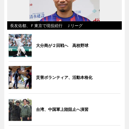
長友佑都、Ｆ東京で現役続行 Ｊリーグ
大分商が２回戦へ 高校野球
災害ボランティア、活動本格化
台湾、中国軍上陸阻止へ演習