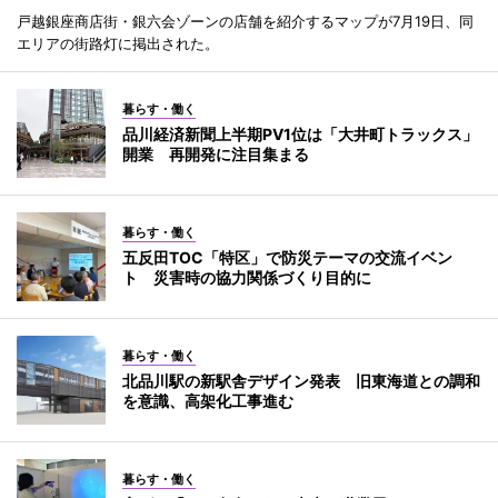
戸越銀座商店街・銀六会ゾーンの店舗を紹介するマップが7月19日、同
エリアの街路灯に掲出された。
暮らす・働く
品川経済新聞上半期PV1位は「大井町トラックス」
開業 再開発に注目集まる
暮らす・働く
五反田TOC「特区」で防災テーマの交流イベン
ト 災害時の協力関係づくり目的に
暮らす・働く
北品川駅の新駅舎デザイン発表 旧東海道との調和
を意識、高架化工事進む
暮らす・働く