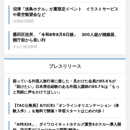
沼津「淡島ホテル」が夏限定イベント イラストサービス
や星空観望会など
沼津経済新聞
墨田区役所、「令和8年8月8日婚」 300人超が婚姻届、
開庁前から長い列
すみだ経済新聞
プレスリリース
困っている外国人旅行者に接した・見かけた会員の95.6％が
「助けたい」日本滞在経験のある外国人講師の95.7％は「もっ
と気軽に声をかけてほしい」
【TAC公務員】8/13(木)「オンラインオリエンテーション（体
験入学）」を無料で開催！学習スタートはじめの1歩！
「APEX24」、ダイワロイネットホテルズ運営4ホテルへ導入開
始 訪日客の“スーツケース問題”解決へ