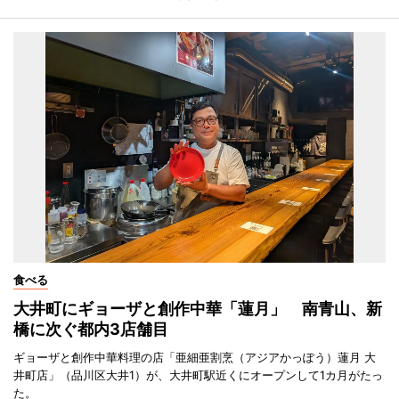
食べる
大井町にギョーザと創作中華「蓮月」 南青山、新
橋に次ぐ都内3店舗目
ギョーザと創作中華料理の店「亜細亜割烹（アジアかっぽう）蓮月 大
井町店」（品川区大井1）が、大井町駅近くにオープンして1カ月がたっ
た。