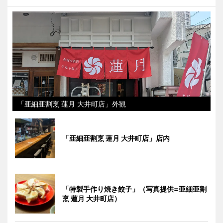
「亜細亜割烹 蓮月 大井町店」外観
「亜細亜割烹 蓮月 大井町店」店内
「特製手作り焼き餃子」（写真提供=亜細亜割
烹 蓮月 大井町店）