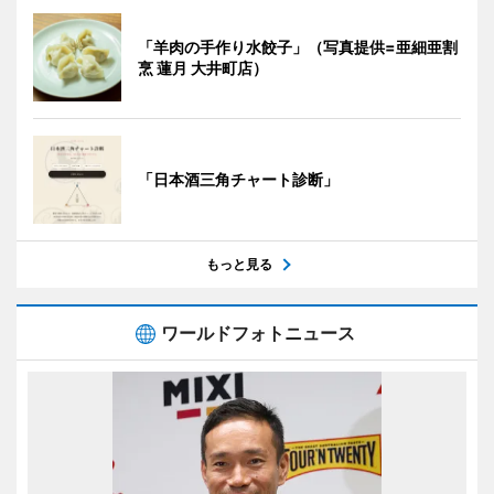
「羊肉の手作り水餃子」（写真提供=亜細亜割
烹 蓮月 大井町店）
「日本酒三角チャート診断」
もっと見る
ワールドフォトニュース