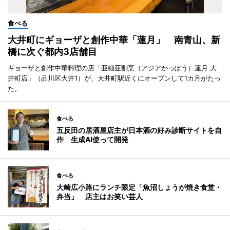
食べる
大井町にギョーザと創作中華「蓮月」 南青山、新
橋に次ぐ都内3店舗目
ギョーザと創作中華料理の店「亜細亜割烹（アジアかっぽう）蓮月 大
井町店」（品川区大井1）が、大井町駅近くにオープンして1カ月がたっ
た。
食べる
五反田の居酒屋店主が日本酒の好み診断サイトを自
作 生成AI使って開発
食べる
大崎広小路にランチ限定「魚沼しょうが焼き食堂・
弁当」 店主はお笑い芸人