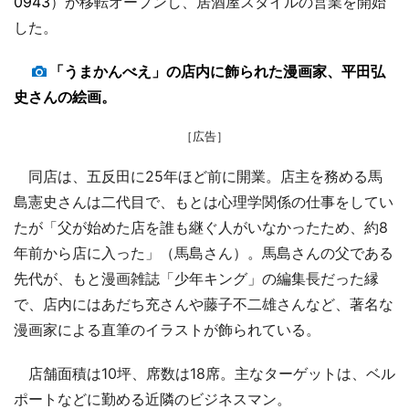
0943
）が移転オープンし、居酒屋スタイルの営業を開始
した。
「うまかんべえ」の店内に飾られた漫画家、平田弘
史さんの絵画。
［広告］
同店は、五反田に25年ほど前に開業。店主を務める馬
島憲史さんは二代目で、もとは心理学関係の仕事をしてい
たが「父が始めた店を誰も継ぐ人がいなかったため、約8
年前から店に入った」（馬島さん）。馬島さんの父である
先代が、もと漫画雑誌「少年キング」の編集長だった縁
で、店内にはあだち充さんや藤子不二雄さんなど、著名な
漫画家による直筆のイラストが飾られている。
店舗面積は10坪、席数は18席。主なターゲットは、ベル
ポートなどに勤める近隣のビジネスマン。