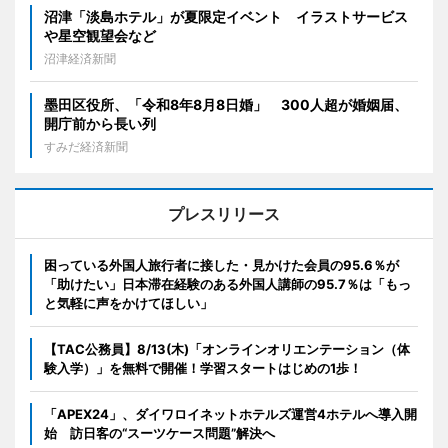
沼津「淡島ホテル」が夏限定イベント イラストサービス
や星空観望会など
沼津経済新聞
墨田区役所、「令和8年8月8日婚」 300人超が婚姻届、
開庁前から長い列
すみだ経済新聞
プレスリリース
困っている外国人旅行者に接した・見かけた会員の95.6％が
「助けたい」日本滞在経験のある外国人講師の95.7％は「もっ
と気軽に声をかけてほしい」
【TAC公務員】8/13(木)「オンラインオリエンテーション（体
験入学）」を無料で開催！学習スタートはじめの1歩！
「APEX24」、ダイワロイネットホテルズ運営4ホテルへ導入開
始 訪日客の“スーツケース問題”解決へ