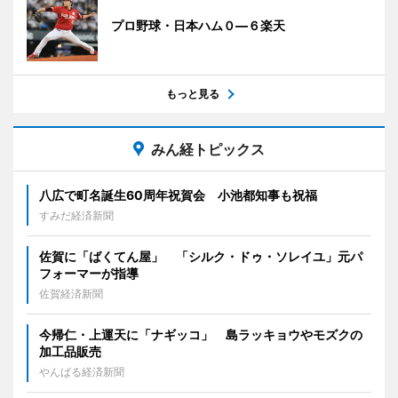
プロ野球・日本ハム０―６楽天
もっと見る
みん経トピックス
八広で町名誕生60周年祝賀会 小池都知事も祝福
すみだ経済新聞
佐賀に「ばくてん屋」 「シルク・ドゥ・ソレイユ」元パ
フォーマーが指導
佐賀経済新聞
今帰仁・上運天に「ナギッコ」 島ラッキョウやモズクの
加工品販売
やんばる経済新聞