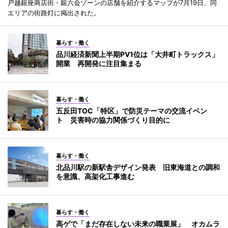
戸越銀座商店街・銀六会ゾーンの店舗を紹介するマップが7月19日、同
エリアの街路灯に掲出された。
暮らす・働く
品川経済新聞上半期PV1位は「大井町トラックス」
開業 再開発に注目集まる
暮らす・働く
五反田TOC「特区」で防災テーマの交流イベン
ト 災害時の協力関係づくり目的に
暮らす・働く
北品川駅の新駅舎デザイン発表 旧東海道との調和
を意識、高架化工事進む
暮らす・働く
高ゲで「まだ存在しない未来の職業展」 オカムラ