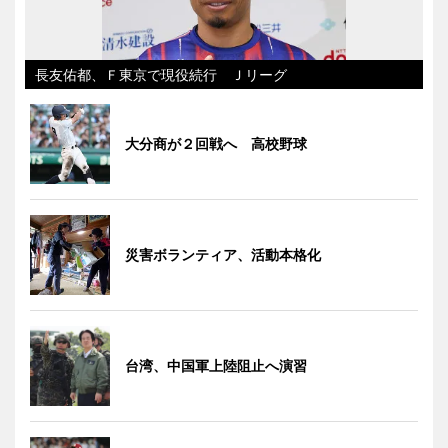
長友佑都、Ｆ東京で現役続行 Ｊリーグ
大分商が２回戦へ 高校野球
災害ボランティア、活動本格化
台湾、中国軍上陸阻止へ演習