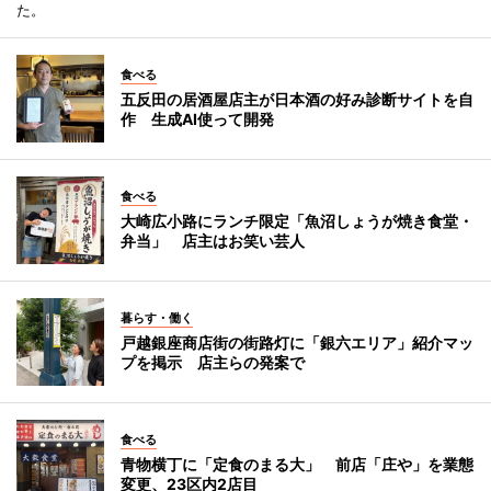
た。
食べる
五反田の居酒屋店主が日本酒の好み診断サイトを自
作 生成AI使って開発
食べる
大崎広小路にランチ限定「魚沼しょうが焼き食堂・
弁当」 店主はお笑い芸人
暮らす・働く
戸越銀座商店街の街路灯に「銀六エリア」紹介マッ
プを掲示 店主らの発案で
食べる
青物横丁に「定食のまる大」 前店「庄や」を業態
変更、23区内2店目