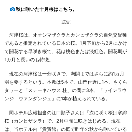
秋に咲いた十月桜はこちら。
［広告］
河津桜は、オオシマザクラとカンヒザクラの自然交配種
であると推定されている日本の桜。1月下旬から2月にかけ
て開花する早咲き桜で、花は桃色または淡紅色。開花期が
1カ月と長いのも特徴。
現在の河津桜は一分咲きで、満開まではさらに約1カ月
弱を要するという。本数は5本で、山門付近に1本、さくら
タワーと「ステーキハウス 桂」の間に3本、「ワインラウ
ンジ ヴァンダンジュ」に1本が植えられている。
同ホテル広報担当の江口順子さんは「次に咲く桜は寒緋
桜（カンヒザクラ）で、2月中旬に咲きはじめる。現在
は、当ホテル内『貴賓館』の庭で昨年の秋から咲いている