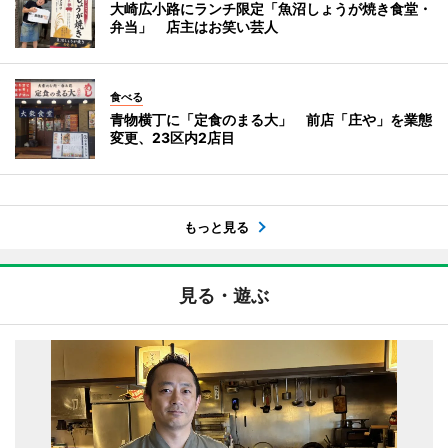
大崎広小路にランチ限定「魚沼しょうが焼き食堂・
弁当」 店主はお笑い芸人
食べる
青物横丁に「定食のまる大」 前店「庄や」を業態
変更、23区内2店目
もっと見る
見る・遊ぶ