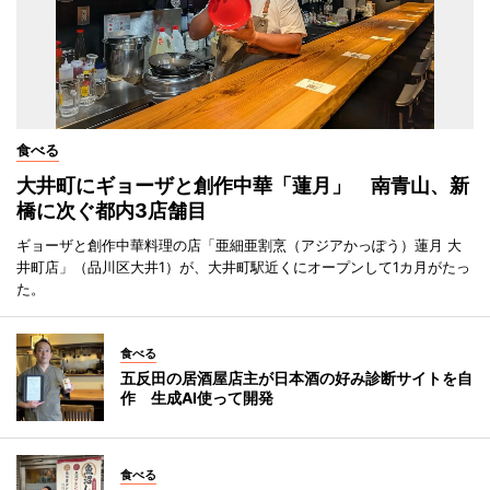
食べる
大井町にギョーザと創作中華「蓮月」 南青山、新
橋に次ぐ都内3店舗目
ギョーザと創作中華料理の店「亜細亜割烹（アジアかっぽう）蓮月 大
井町店」（品川区大井1）が、大井町駅近くにオープンして1カ月がたっ
た。
食べる
五反田の居酒屋店主が日本酒の好み診断サイトを自
作 生成AI使って開発
食べる