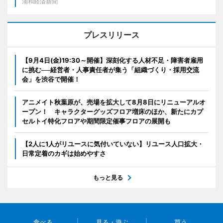
浦和経済新聞
プレスリリース
【9月4日(金)19:30～開催】深刻化する人材不足・障害者雇用
に挑む──経営者・人事責任者が集う「組織づくり・採用交流
会」を渋谷で開催！
アニメイト秋葉原が、売場を拡大して8月8日にリニューアルオ
ープン！ キャラクターグッズフロア増床のほか、新たにカプ
セルトイ特化フロアや期間限定催事フロアの展開も
【2人に1人がリユースに気付いていない】リユース人口拡大・
日常定着のカギは始めやすさ
もっと見る
食べる
見る・遊ぶ
買う