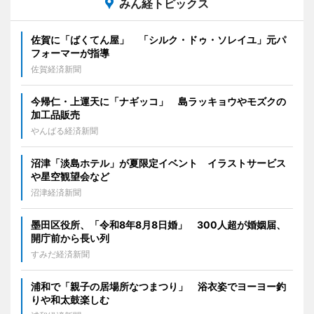
みん経トピックス
佐賀に「ばくてん屋」 「シルク・ドゥ・ソレイユ」元パ
フォーマーが指導
佐賀経済新聞
今帰仁・上運天に「ナギッコ」 島ラッキョウやモズクの
加工品販売
やんばる経済新聞
沼津「淡島ホテル」が夏限定イベント イラストサービス
や星空観望会など
沼津経済新聞
墨田区役所、「令和8年8月8日婚」 300人超が婚姻届、
開庁前から長い列
すみだ経済新聞
浦和で「親子の居場所なつまつり」 浴衣姿でヨーヨー釣
りや和太鼓楽しむ