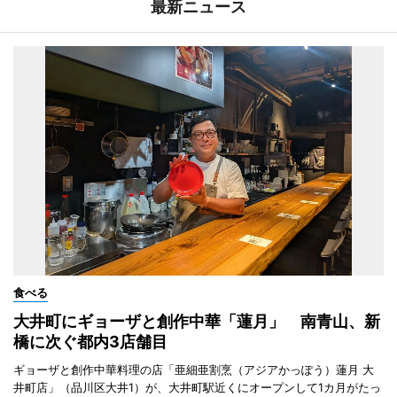
最新ニュース
食べる
大井町にギョーザと創作中華「蓮月」 南青山、新
橋に次ぐ都内3店舗目
ギョーザと創作中華料理の店「亜細亜割烹（アジアかっぽう）蓮月 大
井町店」（品川区大井1）が、大井町駅近くにオープンして1カ月がたっ