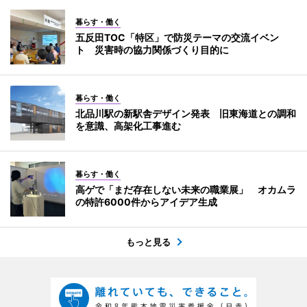
暮らす・働く
五反田TOC「特区」で防災テーマの交流イベン
ト 災害時の協力関係づくり目的に
暮らす・働く
北品川駅の新駅舎デザイン発表 旧東海道との調和
を意識、高架化工事進む
暮らす・働く
高ゲで「まだ存在しない未来の職業展」 オカムラ
の特許6000件からアイデア生成
もっと見る