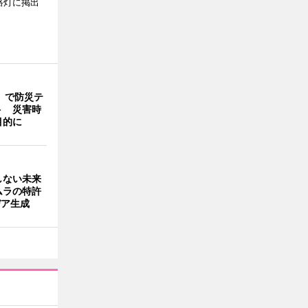
路灯に掲出
」で防災テ
ト 災害時
目的に
しない未来
ムラの特許
デア生成