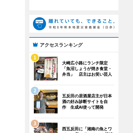
アクセスランキング
大崎広小路にランチ限定
「魚沼しょうが焼き食堂・
弁当」 店主はお笑い芸人
五反田の居酒屋店主が日本
酒の好み診断サイトを自
作 生成AI使って開発
西五反田に「湘南の魚とワ