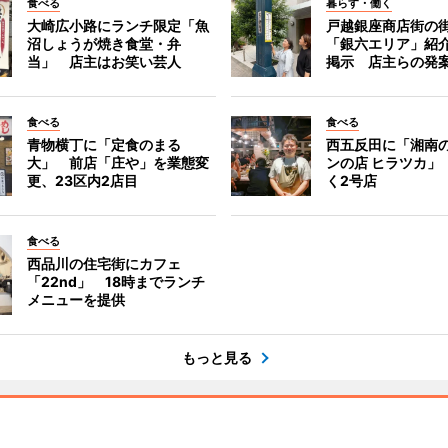
食べる
暮らす・働く
大崎広小路にランチ限定「魚
戸越銀座商店街の
沼しょうが焼き食堂・弁
「銀六エリア」紹
当」 店主はお笑い芸人
掲示 店主らの発
食べる
食べる
青物横丁に「定食のまる
西五反田に「湘南
大」 前店「庄や」を業態変
ンの店 ヒラツカ」
更、23区内2店目
く2号店
食べる
西品川の住宅街にカフェ
「22nd」 18時までランチ
メニューを提供
もっと見る