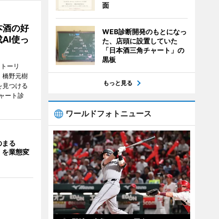
面
本酒の好
WEB診断開発のもとになっ
AI使っ
た、店頭に設置していた
「日本酒三角チャート」の
黒板
ストーリ
、橋野元樹
もっと見る
を見つける
ャート診
ワールドフォトニュース
のまる
」を業態変