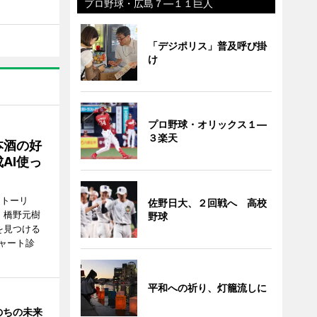
プロ野球・広島７―１１巨人
「デジポリス」普及呼び掛
け
プロ野球・オリックス１―
３楽天
本酒の好
AI使っ
ストーリ
佐野日大、２回戦へ 高校
、橋野元樹
野球
を見つける
ャート診
平和への祈り、灯籠流しに
のちの未来