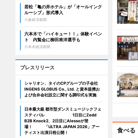
若松「亀の井ホテル」が「オールインク
ルーシブ」形式導入
小倉経済新聞
六本木で「ハイキュー！！」体験イベン
ト 内覧会に柳田将洋選手も
六本木経済新聞
プレスリリース
シャリオン、タイのCPグループの子会社
INGENS GLOBUS Co., Ltd. と資本提携お
よび合弁会社設立に関する調印式を実施
日本最大級 都市型ダンスミュージックフェ
スティバル 1日目にZedd
B2B Knock2、2日目にAlessoが登
場！ 「ULTRA JAPAN 2026」アー
食べる
ティスト出演日程公開！