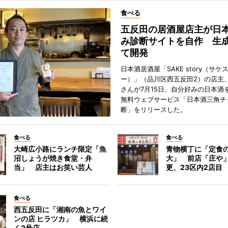
食べる
五反田の居酒屋店主が日
み診断サイトを自作 生成
て開発
日本酒居酒屋「SAKE story（サケ
ー）」（品川区西五反田2）の店主
さんが7月15日、自分好みの日本酒
無料ウェブサービス「日本酒三角チ
断」をリリースした。
食べる
食べる
大崎広小路にランチ限定「魚
青物横丁に「定食
沼しょうが焼き食堂・弁
大」 前店「庄や
当」 店主はお笑い芸人
更、23区内2店目
食べる
西五反田に「湘南の魚とワイ
ンの店 ヒラツカ」 横浜に続
く2号店