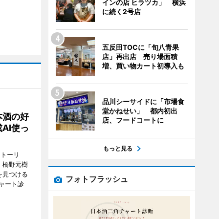
インの店 ヒラツカ」 横浜
に続く2号店
五反田TOCに「旬八青果
店」再出店 売り場面積
増、買い物カート初導入も
品川シーサイドに「市場食
堂かねせい」 都内初出
本酒の好
店、フードコートに
AI使っ
もっと見る
ストーリ
、橋野元樹
を見つける
フォトフラッシュ
ャート診