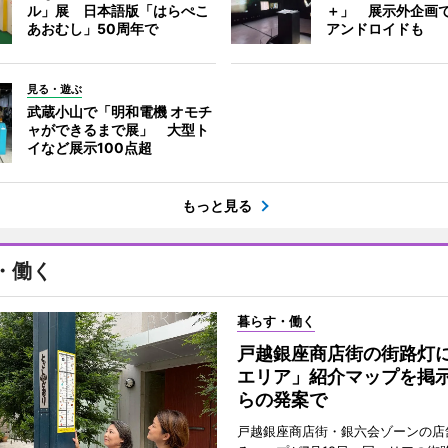
ル」展 日本語版「はらぺこ
＋」 展示外企画
あおむし」50周年で
アンドロイドも
見る・遊ぶ
武蔵小山で「明和電機 オモチ
ャができるまで展」 大型ト
イなど展示100点超
もっと見る
・働く
暮らす・働く
戸越銀座商店街の街路灯
エリア」紹介マップを掲
らの発案で
戸越銀座商店街・銀六会ゾーンの店