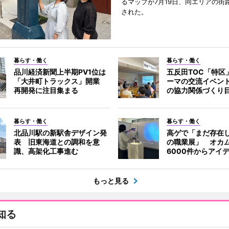
るマップが7月19日、同エリアの街
された。
暮らす・働く
暮らす・働く
品川経済新聞上半期PV1位は
五反田TOC「特区
「大井町トラックス」開業
ーマの交流イベン
再開発に注目集まる
の協力関係づくり
暮らす・働く
暮らす・働く
北品川駅の新駅舎デザイン発
高ゲで「まだ存在
表 旧東海道との調和を意
の職業展」 オカ
識、高架化工事進む
6000件からアイ
もっと見る
知る