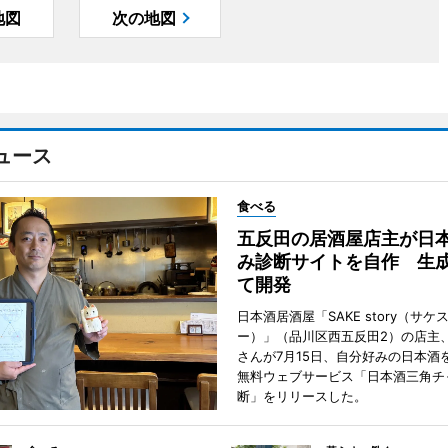
地図
次の地図
ュース
食べる
五反田の居酒屋店主が日
み診断サイトを自作 生成
て開発
日本酒居酒屋「SAKE story（サケ
ー）」（品川区西五反田2）の店主
さんが7月15日、自分好みの日本酒
無料ウェブサービス「日本酒三角チ
断」をリリースした。