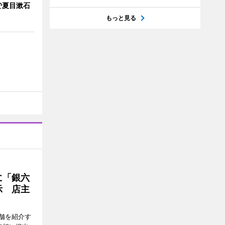
で夏目漱石
もっと見る
に「銀六
示 店主
舗を紹介す