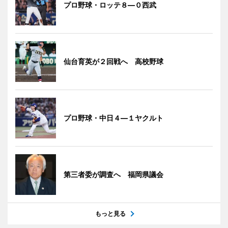
プロ野球・ロッテ８―０西武
仙台育英が２回戦へ 高校野球
プロ野球・中日４―１ヤクルト
第三者委が調査へ 福岡県議会
もっと見る