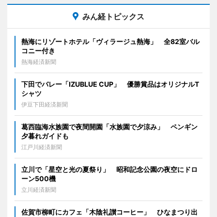
みん経トピックス
熱海にリゾートホテル「ヴィラージュ熱海」 全82室バル
コニー付き
熱海経済新聞
下田でバレー「IZUBLUE CUP」 優勝賞品はオリジナルT
シャツ
伊豆下田経済新聞
葛西臨海水族園で夜間開園「水族園で夕涼み」 ペンギン
夕暮れガイドも
江戸川経済新聞
立川で「星空と光の夏祭り」 昭和記念公園の夜空にドロ
ーン500機
立川経済新聞
佐賀市柳町にカフェ「木陰礼讃コーヒー」 ひなまつり出