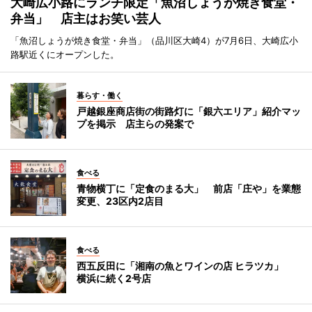
大崎広小路にランチ限定「魚沼しょうが焼き食堂・
弁当」 店主はお笑い芸人
「魚沼しょうが焼き食堂・弁当」（品川区大崎4）が7月6日、大崎広小
路駅近くにオープンした。
暮らす・働く
戸越銀座商店街の街路灯に「銀六エリア」紹介マッ
プを掲示 店主らの発案で
食べる
青物横丁に「定食のまる大」 前店「庄や」を業態
変更、23区内2店目
食べる
西五反田に「湘南の魚とワインの店 ヒラツカ」
横浜に続く2号店