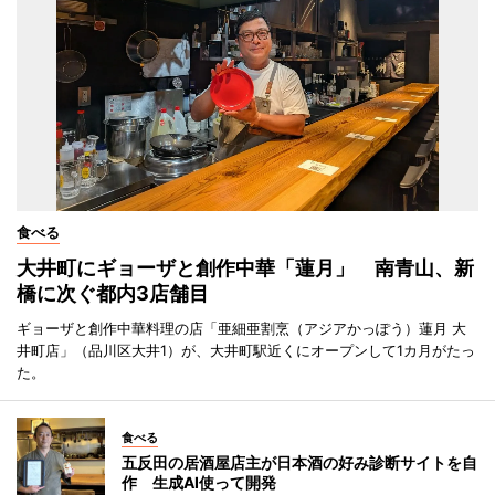
食べる
大井町にギョーザと創作中華「蓮月」 南青山、新
橋に次ぐ都内3店舗目
ギョーザと創作中華料理の店「亜細亜割烹（アジアかっぽう）蓮月 大
井町店」（品川区大井1）が、大井町駅近くにオープンして1カ月がたっ
た。
食べる
五反田の居酒屋店主が日本酒の好み診断サイトを自
作 生成AI使って開発