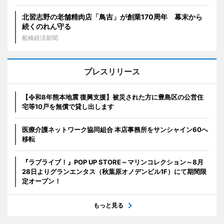
北習志野の老舗精肉店「鳥吉」が創業170周年 幕末から
続くのれん守る
船橋経済新聞
プレスリリース
【令和8年熊本地震 復興支援】被災された方に豊島区の公営住
宅等10戸を無償で貸し出します
医療介護ネットワーク協同組合 本店事務所をサンシャイン60へ
移転
『ラブライブ！』POP UP STORE～マリンコレクション～8月
28日よりグランエンタス（秋葉原オノデンビル1F）にて期間限
定オープン！
もっと見る