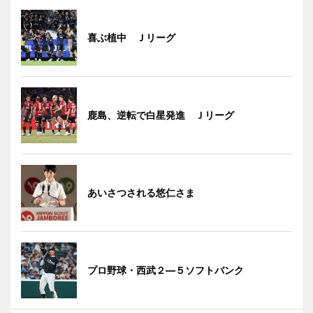
喜ぶ植中 Ｊリーグ
鹿島、逆転で白星発進 Ｊリーグ
あいさつされる悠仁さま
プロ野球・西武２―５ソフトバンク