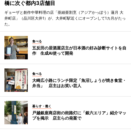
橋に次ぐ都内3店舗目
ギョーザと創作中華料理の店「亜細亜割烹（アジアかっぽう）蓮月 大
井町店」（品川区大井1）が、大井町駅近くにオープンして1カ月がたっ
た。
食べる
五反田の居酒屋店主が日本酒の好み診断サイトを自
作 生成AI使って開発
食べる
大崎広小路にランチ限定「魚沼しょうが焼き食堂・
弁当」 店主はお笑い芸人
暮らす・働く
戸越銀座商店街の街路灯に「銀六エリア」紹介マッ
プを掲示 店主らの発案で