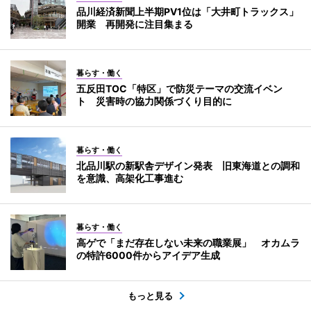
品川経済新聞上半期PV1位は「大井町トラックス」
開業 再開発に注目集まる
暮らす・働く
五反田TOC「特区」で防災テーマの交流イベン
ト 災害時の協力関係づくり目的に
暮らす・働く
北品川駅の新駅舎デザイン発表 旧東海道との調和
を意識、高架化工事進む
暮らす・働く
高ゲで「まだ存在しない未来の職業展」 オカムラ
の特許6000件からアイデア生成
もっと見る