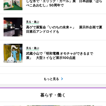
しな水で「エリック・カール」展 日本語版「はら
ぺこあおむし」50周年で
見る・遊ぶ
高ゲで展覧会「いのちの未来＋」 展示外企画で夏
目漱石アンドロイドも
見る・遊ぶ
武蔵小山で「明和電機 オモチャができるまで
展」 大型トイなど展示100点超
もっと見る
暮らす・働く