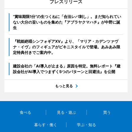
プレスリリース
“賞味期限1分”の生つくねに「合法レバ刺し」。まだ知られてい
ない大分の旨いものを集めた『アブラヤクマハチ』が中野に誕
生
『戦姫絶唱シンフォギアXV』より、「マリア・カデンツァヴ
ナ・イヴ」のフィギュアがビキニスタイルで登場。あみあみ限
定特典付きでご案内中。
建設会社の「AI導入が止まる」原因を特定。無料レポート『建
設会社がAI導入でつまずく5つのパターンと回避法』を公開
もっと見る
食べる
見る・遊ぶ
買う
暮らす・働く
学ぶ・知る