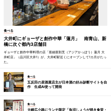
食べる
大井町にギョーザと創作中華「蓮月」 南青山、新
橋に次ぐ都内3店舗目
ギョーザと創作中華料理の店「亜細亜割烹（アジアかっぽう）蓮月 大
井町店」（品川区大井1）が、大井町駅近くにオープンして1カ月がたっ
た。
食べる
五反田の居酒屋店主が日本酒の好み診断サイトを自
作 生成AI使って開発
食べる
大崎広小路にランチ限定「魚沼しょうが焼き食堂・