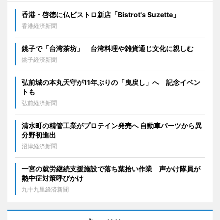
香港・啓徳に仏ビストロ新店「Bistrot's Suzette」
香港経済新聞
銚子で「台湾茶坊」 台湾料理や雑貨通じ文化に親しむ
銚子経済新聞
弘前城の本丸天守が11年ぶりの「曳戻し」へ 記念イベン
トも
弘前経済新聞
清水町の精管工業がプロテイン発売へ 自動車パーツから異
分野初進出
沼津経済新聞
一宮の就労継続支援施設で落ち葉拾い作業 声かけ隊員が
熱中症対策呼びかけ
九十九里経済新聞