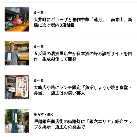
食べる
大井町にギョーザと創作中華「蓮月」 南青山、新
橋に次ぐ都内3店舗目
食べる
五反田の居酒屋店主が日本酒の好み診断サイトを自
作 生成AI使って開発
食べる
大崎広小路にランチ限定「魚沼しょうが焼き食堂・
弁当」 店主はお笑い芸人
暮らす・働く
戸越銀座商店街の街路灯に「銀六エリア」紹介マッ
プを掲示 店主らの発案で