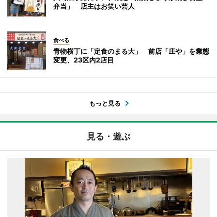
弁当」 店主はお笑い芸人
食べる
青物横丁に「定食のまる大」 前店「庄や」を業態
変更、23区内2店目
もっと見る
見る・遊ぶ