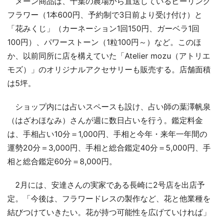
メーン商品は、千葉の農場から直送しているヒーリング
フラワー（1本600円、予約制で3日前より受け付け）と
「花みくじ」（カーネーション1回150円、ガーベラ1回
100円）、パワーストーン（1粒100円～）など。このほ
か、以前同所に店を構えていた「Atelier mozu（アトリエ
モズ）」のオリジナルアクセサリーも販売する。店舗面積
は5坪。
ショップ内には占いスペースも設け、占い師の葉澤帆泉
（はざわほなみ）さんが週に数日占いを行う。鑑定料金
は、手相占い10分＝1,000円、手相と今年・来年一年間の
運勢20分＝3,000円、手相と総合鑑定40分＝5,000円、手
相と総合鑑定60分＝8,000円。
2月には、安達さんの実家である長崎に2号店を出店予
定。「今後は、フラワードレスの製作など、花と他業種を
結びつけていきたい。花が持つ可能性を広げていければ」