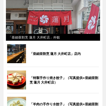
「亜細亜割烹 蓮月 大井町店」外観
「亜細亜割烹 蓮月 大井町店」店内
「特製手作り焼き餃子」（写真提供=亜細亜割
烹 蓮月 大井町店）
「羊肉の手作り水餃子」（写真提供=亜細亜割