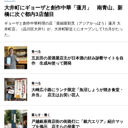
大井町にギョーザと創作中華「蓮月」 南青山、新
橋に次ぐ都内3店舗目
ギョーザと創作中華料理の店「亜細亜割烹（アジアかっぽう）蓮月 大
井町店」（品川区大井1）が、大井町駅近くにオープンして1カ月がたっ
た。
食べる
五反田の居酒屋店主が日本酒の好み診断サイトを自
作 生成AI使って開発
食べる
大崎広小路にランチ限定「魚沼しょうが焼き食堂・
弁当」 店主はお笑い芸人
暮らす・働く
戸越銀座商店街の街路灯に「銀六エリア」紹介マッ
プを掲示 店主らの発案で