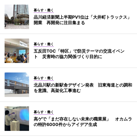
暮らす・働く
品川経済新聞上半期PV1位は「大井町トラックス」
開業 再開発に注目集まる
暮らす・働く
五反田TOC「特区」で防災テーマの交流イベン
ト 災害時の協力関係づくり目的に
暮らす・働く
北品川駅の新駅舎デザイン発表 旧東海道との調和
を意識、高架化工事進む
暮らす・働く
高ゲで「まだ存在しない未来の職業展」 オカムラ
の特許6000件からアイデア生成