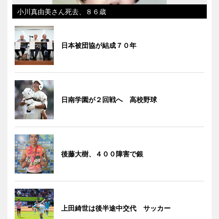
小川真由美さん死去、８６歳
日本被団協が結成７０年
日南学園が２回戦へ 高校野球
後藤大樹、４００障害で銀
上田綺世は後半途中交代 サッカー