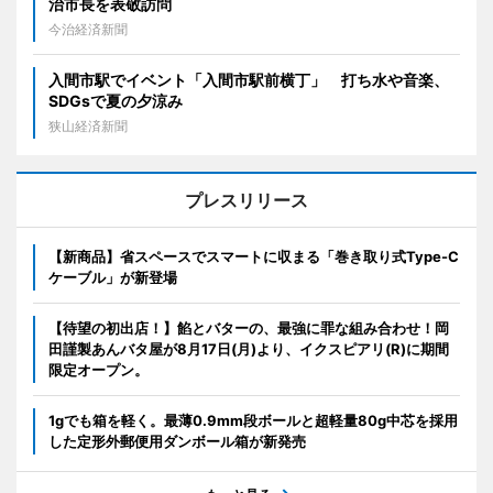
治市長を表敬訪問
今治経済新聞
入間市駅でイベント「入間市駅前横丁」 打ち水や音楽、
SDGsで夏の夕涼み
狭山経済新聞
プレスリリース
【新商品】省スペースでスマートに収まる「巻き取り式Type-C
ケーブル」が新登場
【待望の初出店！】餡とバターの、最強に罪な組み合わせ！岡
田謹製あんバタ屋が8月17日(月)より、イクスピアリ(R)に期間
限定オープン。
1gでも箱を軽く。最薄0.9mm段ボールと超軽量80g中芯を採用
した定形外郵便用ダンボール箱が新発売