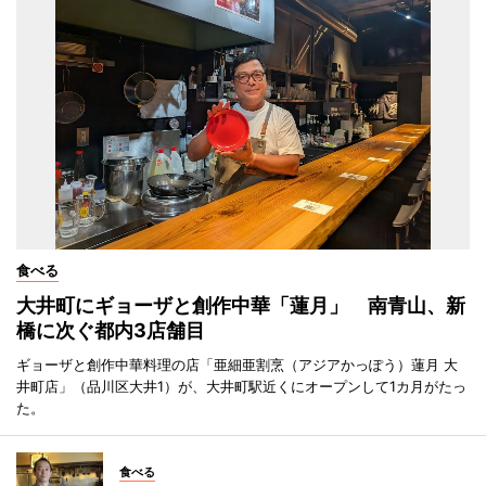
食べる
大井町にギョーザと創作中華「蓮月」 南青山、新
橋に次ぐ都内3店舗目
ギョーザと創作中華料理の店「亜細亜割烹（アジアかっぽう）蓮月 大
井町店」（品川区大井1）が、大井町駅近くにオープンして1カ月がたっ
た。
食べる